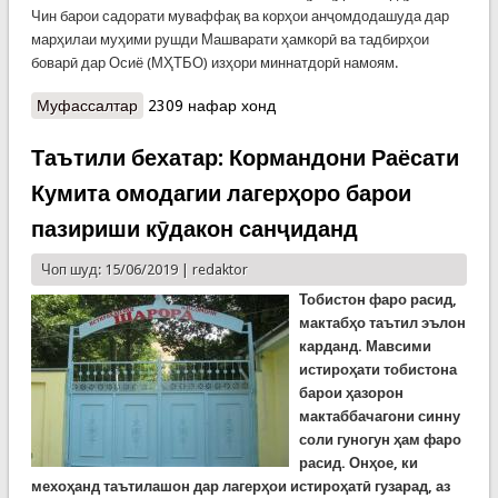
Чин барои садорати муваффақ ва корҳои анҷомдодашуда дар
марҳилаи муҳими рушди Машварати ҳамкорӣ ва тадбирҳои
боварӣ дар Осиё (МҲТБО) изҳори миннатдорӣ намоям.
Муфассалтар
о Суханронии Пешвои миллат дар ҷаласаи
2309 нафар хонд
сарони давлатҳо ва ҳукуматҳои кишварҳои
аъзои Машварати ҳамкорӣ ва тадбирҳои боварӣ
Таътили бехатар: Кормандони Раёсати
дар Осиё (МҲТБО)
Кумита омодагии лагерҳоро барои
пазириши кӯдакон санҷиданд
Чоп шуд: 15/06/2019 |
redaktor
Тобистон фаро расид,
мактабҳо таътил эълон
карданд. Мавсими
истироҳати тобистона
барои ҳазорон
мактаббачагони синну
соли гуногун ҳам фаро
расид. Онҳое, ки
мехоҳанд таътилашон дар лагерҳои истироҳатӣ гузарад, аз