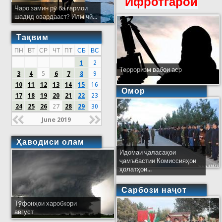
Ифротгароӣ
Чаро замин рӯ ба гармои
шадид овардааст? Илм чӣ...
Тақвим
ПН
ВТ
СР
ЧТ
ПТ
СБ
ВС
1
2
Терроризм вабои аср
3
4
5
6
7
8
9
10
11
12
13
14
15
16
Омор
17
18
19
20
21
22
23
24
25
26
27
28
29
30
June 2019
Ҳаводиси олам
Идомаи ҷаласаҳои
ҷамъбастии Комиссияҳои
ҳолатҳои...
Сарбози наҷот
Тӯфонҳои харобкори
август