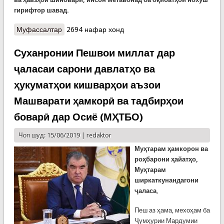
гирифтор шав
ад.
Муфассалтар
о Қоидаҳои бехатарӣ дар об
2694 нафар хонд
Суханронии Пешвои миллат дар
ҷаласаи сарони давлатҳо ва
ҳукуматҳои кишварҳои аъзои
Машварати ҳамкорӣ ва тадбирҳои
боварӣ дар Осиё (МҲТБО)
Чоп шуд: 15/06/2019 |
redaktor
Муҳтарам ҳамкорон ва
роҳбарони ҳайатҳо,
Муҳтарам
ширкаткунандагони
ҷаласа
,
Пеш аз ҳама, мехоҳам ба
Ҷумҳурии Мардумии