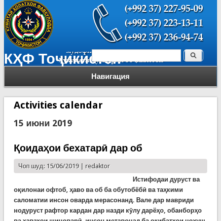
Поиск
КҲФ Тоҷикистон
Форма поиска
Навигация
Activities calendar
15 июни 2019
Қоидаҳои бехатарӣ дар об
Чоп шуд: 15/06/2019 |
redaktor
И
стифодаи дуруст
ва
оқилонаи о
фтоб, ҳаво ва об ба
обутоб
ёбӣ ва
таҳкими
салом
ат
ии инсон
оварда мерасонанд
.
Вале дар мавриди
нодуруст рафтор
кардан дар назди
кӯлу дарёҳо, обанборҳо
ва ҳавзҳои шиноварӣ, инсон метавонад ба
оқибатҳои нох
у
ш