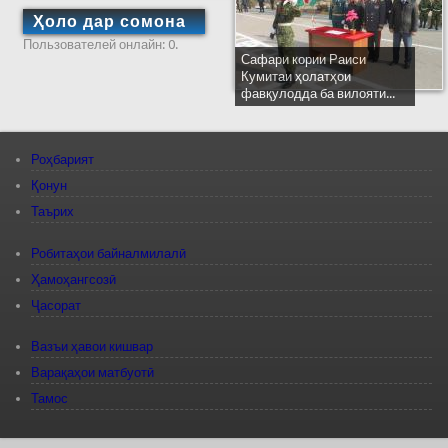
Ҳоло дар сомона
Пользователей онлайн: 0.
Сафари кории Раиси
Кумитаи ҳолатҳои
фавқулодда ба вилояти...
Роҳбарият
Қонун
Таърих
Робитаҳои байналмилалӣ
Ҳамоҳангсозӣ
Ҷасорат
Вазъи ҳавои кишвар
Варақаҳои матбуотӣ
Тамос