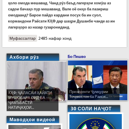
ҳоло омода мешавад. Чанд рӯз баъд лагерҳои хомӯш аз
садои бачаҳо пур мешаванд. Вале оё онҳо ба пазириш
омодаанд? Барои пайдо кардани посух ба ин суол,
кормандони Раёсати КҲФ дар шаҳри Душанбе чанде аз ин
лагерҳоро аз назар гузарониданд
.
Муфассалтар
о Таътили бехатар: Кормандони Раёсати Кумита
2485 нафар хонд
омодагии лагерҳоро барои пазириши кӯдакон
санҷиданд
Ахбори рӯз
Бо Пешво
Президенти Ҷумҳурии
КҲФ: ҶАЛАСАИ ҲАЙАТИ
Тоҷикистон ба Раиси...
МУШОВАРА ОИД БА
ҶАМЪБАСТИ
НАТИҶАҲОИ...
30 СОЛИ НАҶОТ
Маводҳои видеоӣ