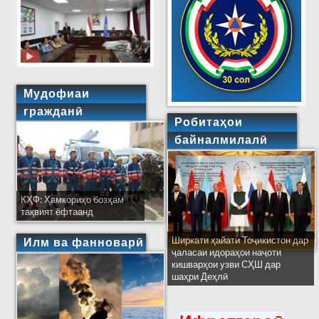
Мудофиаи
гражданӣ
Робитаҳои
байналмилалӣ
КҲФ: Ҳамкориҳо бозҳам
тақвият ёфтаанд
Ширкати ҳайати Тоҷикистон дар
Илм ва фанноварӣ
ҷаласаи идораҳои наҷоти
кишварҳои узви СҲШ дар
шаҳри Деҳлӣ