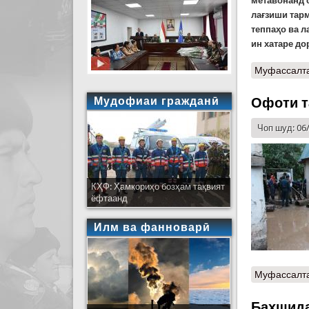
метавонанд 
лағзиши тар
теппаҳо ва л
ин хатаре до
Муфассалт
Мудофиаи гражданӣ
Офоти т
Чоп шуд: 06
КҲФ: Ҳамкориҳо бозҳам тақвият
ёфтаанд
Илм ва фанноварӣ
Муфассалт
Бахшида