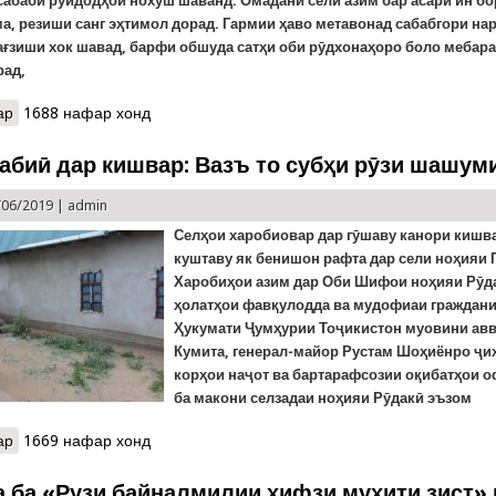
сабаби рӯйдодҳои нохӯш шаванд. Омадани сели азим бар асари ин б
ма, резиши санг эҳтимол дорад. Гармии ҳаво метавонад сабабгори н
ағзиши хок шавад, барфи обшуда сатҳи оби рӯдхонаҳоро боло мебара
рад,
ар
о Боз ду рӯзи сербориш: Ҳушдори Кумитаи ҳолатҳои фавқулодда
1688 нафар хонд
абиӣ дар кишвар: Вазъ то субҳи рӯзи шашум
/06/2019 |
admin
Селҳои харобиовар дар гӯшаву канори кишва
куштаву як бенишон рафта дар сели ноҳияи 
Харобиҳои азим дар Оби Шифои ноҳияи Рӯд
ҳолатҳои фавқулодда ва мудофиаи граждани
Ҳукумати Ҷумҳурии Тоҷикистон муовини ав
Кумита, генерал-майор Рустам Шоҳиёнро ҷи
корҳои наҷот ва бартарафсозии оқибатҳои о
ба макони селзадаи ноҳияи Рӯдакӣ эъзом
ар
о Офоти табиӣ дар кишвар: Вазъ то субҳи рӯзи шашуми июн
1669 нафар хонд
 ба «Рузи байналмилии ҳифзи муҳити зист»