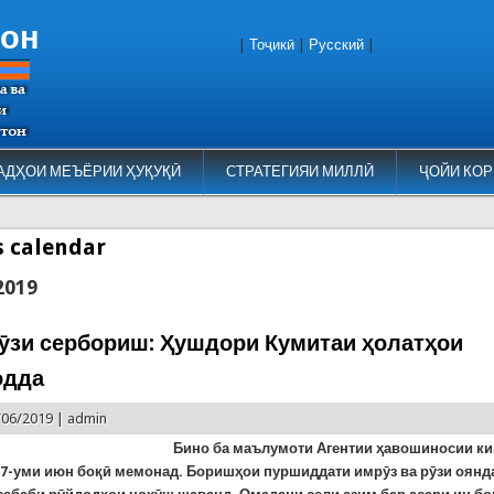
тон
|
Тоҷикӣ
|
Русский
|
АДҲОИ МЕЪЁРИИ ҲУҚУҚӢ
СТРАТЕГИЯИ МИЛЛӢ
ҶОЙИ КОР
es calendar
2019
рӯзи сербориш: Ҳушдори Кумитаи ҳолатҳои
одда
/06/2019 |
admin
Бино ба маълумоти Агентии ҳавошиносии к
 7-уми июн боқӣ мемонад. Боришҳои пуршиддати имрӯз ва рӯзи оянд