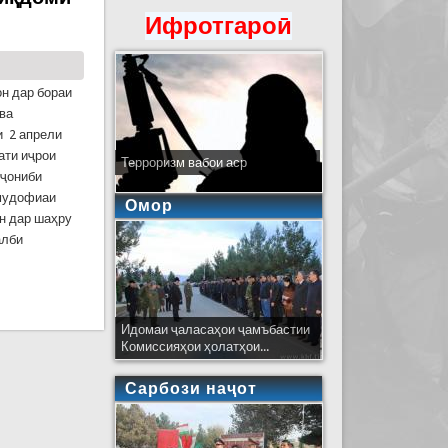
Ифротгароӣ
н дар бораи
ва
и 2 апрели
ати иҷрои
Терроризм вабои аср
 ҷониби
 мудофиаи
Омор
н дар шаҳру
алби
штарак баргузор гашт
Идомаи ҷаласаҳои ҷамъбастии
Комиссияҳои ҳолатҳои...
Сарбози наҷот