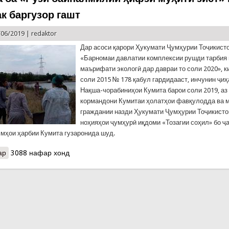
к баргузор гашт
/06/2019 |
redaktor
Дар асоси қарори Ҳукумати Ҷумҳурии Тоҷикисто
«Барномаи давлатии комплексии рушди тарбия 
маърифати экологӣ дар давраи то соли 2020», к
соли 2015 № 178 қабул гардидааст, инчунин ҷиҳ
Нақша-чорабиниҳои Кумита барои соли 2019, аз
кормандони Кумитаи ҳолатҳои фавқулодда ва
граждании назди Ҳукумати Ҷумҳурии Тоҷикисто
ноҳияҳои ҷумҳурӣ иқдоми «Тозагии соҳил» бо ҷ
смҳои ҳарбии Кумита гузаронида шуд.
ар
о Бахшида ба «Рузи байналмилии ҳифзи муҳити зист» иқдоми му
3088 нафар хонд