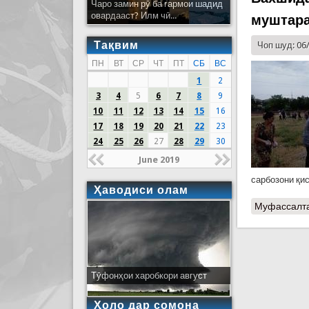
Чаро замин рӯ ба гармои шадид
овардааст? Илм чӣ...
муштара
Тақвим
Чоп шуд: 06
ПН
ВТ
СР
ЧТ
ПТ
СБ
ВС
1
2
3
4
5
6
7
8
9
10
11
12
13
14
15
16
17
18
19
20
21
22
23
24
25
26
27
28
29
30
June 2019
сарбозони қи
Ҳаводиси олам
Муфассалт
Тӯфонҳои харобкори август
Ҳоло дар сомона