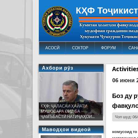
КҲФ Тоҷикис
АСОСӢ
СОХТОР
ФОРУМ
САН
Ахбори рӯз
Activiti
06 июни 
Боз ду 
фавқул
КҲФ: ҶАЛАСАИ ҲАЙАТИ
МУШОВАРА ОИД БА
ҶАМЪБАСТИ НАТИҶАҲОИ...
Чоп шуд: 06
Маводҳои видеоӣ
номусоид то