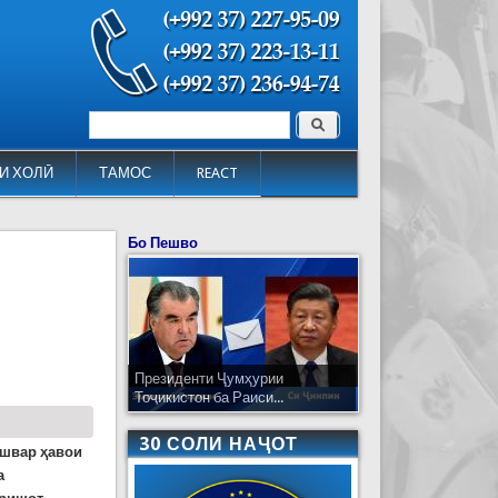
Поиск
Форма поиска
И ХОЛӢ
ТАМОС
REACT
Бо Пешво
Президенти Ҷумҳурии
Тоҷикистон ба Раиси...
30 СОЛИ НАҶОТ
ишвар ҳавои
а