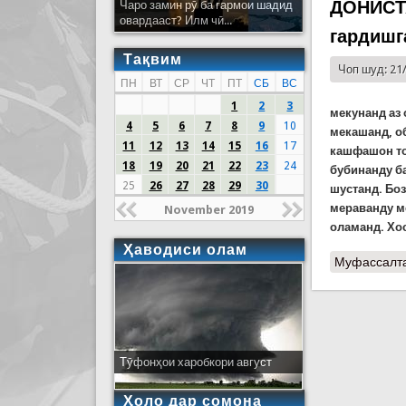
ДОНИСТА
Чаро замин рӯ ба гармои шадид
овардааст? Илм чӣ...
гардишг
Тақвим
Чоп шуд: 21
ПН
ВТ
СР
ЧТ
ПТ
СБ
ВС
1
2
3
мекунанд аз 
4
5
6
7
8
9
10
мекашанд, об
11
12
13
14
15
16
17
кашфашон то 
18
19
20
21
22
23
24
бубинанду ба
25
26
27
28
29
30
шустанд. Боз
мераванду м
November 2019
оламанд. Хос
Ҳаводиси олам
Муфассалт
Тӯфонҳои харобкори август
Ҳоло дар сомона