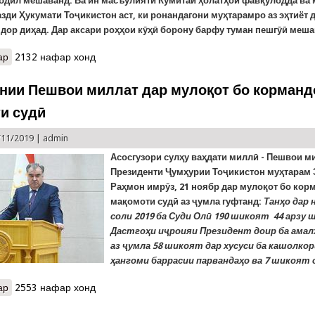
абдил мешаванд. Ва ин масъулияти Кумитаи ҳолатҳои фавқулодда ва
зди Ҳукумати Тоҷикистон аст, ки ронандагони муҳтарамро аз эҳтиёт 
дор диҳад. Дар аксари роҳҳои кӯҳӣ борону барфу туман пешгӯӣ меша
ар
о Обу ҳавои рӯзи ҷумъа, 22-уми ноябр: туман, борон, барфи тар
2132 нафар хонд
нии Пешвои миллат дар мулоқот бо корманд
и судӣ
/11/2019 |
admin
Асосгузори сулҳу ваҳдати миллӣ - Пешвои м
Президенти Ҷумҳурии Тоҷикистон муҳтарам
Раҳмон
им
рӯз,
21 ноябр дар
мулоқот
бо кор
мақомоти судӣ
аз ҷумла гуфтанд:
Танҳо дар 
соли 2019 ба Суди Олӣ 190 шикоят 44 арзу 
Дастгоҳи иҷроияи Президент доир ба амал
аз ҷумла 58 шикоят дар хусуси ба кашолкор
ҳангоми баррасии парвандаҳо ва 7 шикоят о
ар
о Суханронии Пешвои миллат дар мулоқот бо кормандони мақом
2553 нафар хонд