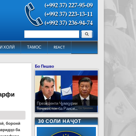
Поиск
Форма поиска
И ХОЛӢ
ТАМОС
REACT
Бо Пешво
барфи
Президенти Ҷумҳурии
Тоҷикистон ба Раиси...
30 СОЛИ НАҶОТ
рӣ, боронӣ
авридҳо ба