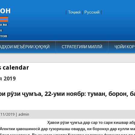
тон
|
Тоҷикӣ
|
Русский
|
АДҲОИ МЕЪЁРИИ ҲУҚУҚӢ
СТРАТЕГИЯИ МИЛЛӢ
ҶОЙИ КОР
es calendar
я 2019
ои рӯзи ҷумъа, 22-уми ноябр: туман, борон, 
/11/2019 |
admin
Ҳавои рӯзи ҷумъа дар сар то сари кишвар аб
 Агентии ҳавошиносӣ дар гузоришаш оварда, ки боронҳо дар кулли м