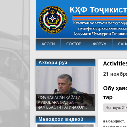
КҲФ Тоҷикис
АСОСӢ
СОХТОР
ФОРУМ
САН
Ахбори рӯз
Activiti
21 ноябр
Обу ҳав
тар
КҲФ: ҶАЛАСАИ ҲАЙАТИ
МУШОВАРА ОИД БА
ҶАМЪБАСТИ НАТИҶАҲОИ...
Чоп шуд: 21
Маводҳои видеоӣ
ва барфист.