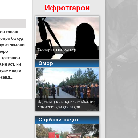
Ифротгароӣ
рон талош
донро ба худ
ҳо аз замони
Терроризм вабои аср
зеро
з ҳаёташон
Омор
 ин аст, ки
 муаммоҳои
канд...
н. (Видео) Бахши аввал
Идомаи ҷаласаҳои ҷамъбастии
Комиссияҳои ҳолатҳои...
Сарбози наҷот