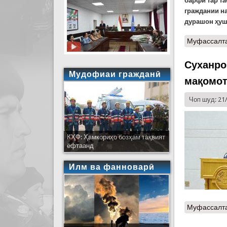
барфи тар т
граждании на
дурашон ҳуш
Муфассалт
Суханро
Мудофиаи гражданӣ
мақомот
Чоп шуд: 21
КҲФ: Ҳамкориҳо бозҳам тақвият
ёфтаанд
Илм ва фанноварӣ
Муфассалт