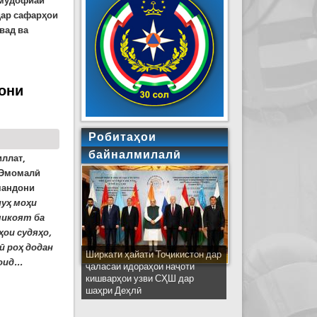
 мудофиаи
дар сафарҳои
вад ва
они
Робитаҳои
байналмилалӣ
иллат,
 Эмомалӣ
мандони
нуҳ моҳи
шикоят ба
ҳои судяҳо,
ӣ роҳ додан
Ширкати ҳайати Тоҷикистон дар
ид...
ҷаласаи идораҳои наҷоти
кишварҳои узви СҲШ дар
оти судӣ
шаҳри Деҳлӣ