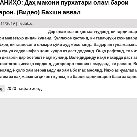
НИҲО: Даҳ макони пурхатари олам барои
арон. (Видео) Бахши аввал
/11/2019 |
redaktor
Дар олам маконҳое мавҷуданд, ки гардишга
он мавзеъҳо дидан кунанд. Қуллаҳое ҳастанд, ки таваҷҷуҳи кӯҳнавар
ҳое, ки ғаввосони оламро сӯйи худ мехонанд...Ва дар ин гуна мавзеъ
кунун садҳо нафар ҷони худро аз даст додаанд. Онҳо рафтанд, то чи
 дигарон дар бозгашт нақл кунанд. Вале диданду нақл накарда даст а
гаштагон қиссаҳо карданд, дигаронро ташвиқ намуданд, ки раванд. Ва
еоянд ё ҳоло ҳам мераванду на ҳама бозпас меоянд. Инҳо аз ҷумлаи
тем аз даҳ мавзеъе ҳикоят кунем, ки барои гардишгарон басо хатарно
ар
о ДОНИСТАНИҲО: Даҳ макони пурхатари олам барои гардишгаро
2020 нафар хонд