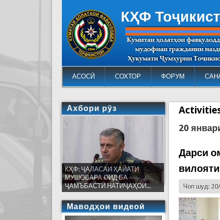
КҲФ Тоҷикис
АСОСӢ
СОХТОР
ФОРУМ
САН
Ахбори рӯз
Activiti
20 январ
Дарси о
вилояти
КҲФ: ҶАЛАСАИ ҲАЙАТИ
МУШОВАРА ОИД БА
ҶАМЪБАСТИ НАТИҶАҲОИ...
Чоп шуд: 20
Маводҳои видеоӣ