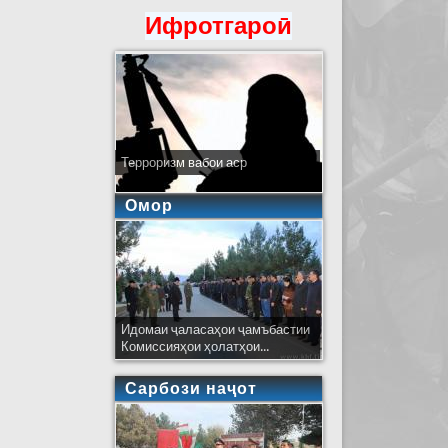
Ифротгароӣ
Терроризм вабои аср
Омор
Идомаи ҷаласаҳои ҷамъбастии
Комиссияҳои ҳолатҳои...
Сарбози наҷот