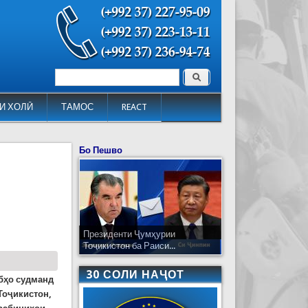
Поиск
Форма поиска
И ХОЛӢ
ТАМОС
REACT
Бо Пешво
Президенти Ҷумҳурии
Тоҷикистон ба Раиси...
30 СОЛИ НАҶОТ
бҳо судманд
Тоҷикистон,