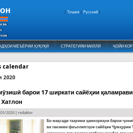
тон
|
Тоҷикӣ
|
Русский
|
АДҲОИ МЕЪЁРИИ ҲУҚУҚӢ
СТРАТЕГИЯИ МИЛЛӢ
ҶОЙИ КОР
es calendar
и 2020
мӯзишӣ барои 17 ширкати сайёҳии қаламрави
 Хатлон
/01/2020 |
redaktor
Бо мақсади таҳкими ҳамкориҳои барои ҷони
ва танзими фаъолиятҳои сайёҳии Ҷумҳурии 