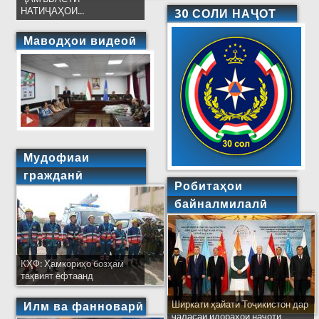
НАТИҶАҲОИ...
30 СОЛИ НАҶОТ
Маводҳои видеоӣ
Мудофиаи
гражданӣ
Робитаҳои
байналмилалӣ
КҲФ: Ҳамкориҳо бозҳам
тақвият ёфтаанд
Ширкати ҳайати Тоҷикистон дар
Илм ва фанноварӣ
ҷаласаи идораҳои наҷоти