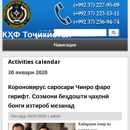
Поиск
КҲФ Тоҷикистон
Форма поиска
Навигация
Activities calendar
30 январи 2020
Короновирус саросари Чинро фаро
гирифт. Созмони беҳдошти ҷаҳонӣ
бонги изтироб мезанад
Чоп шуд: 30/01/2020 |
admin
Хабарҳои охир аз