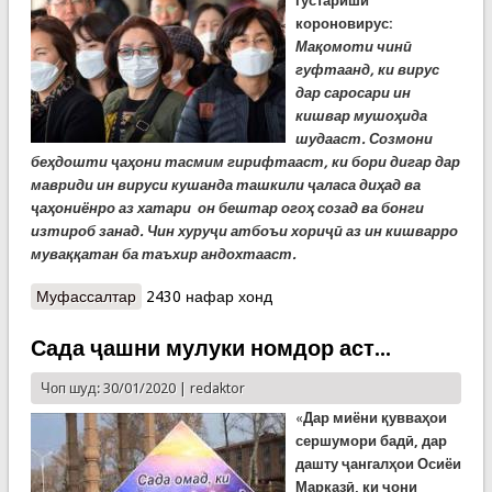
густариши
короновирус:
Мақомоти чинӣ
гуфтаанд, ки вирус
дар саросари ин
кишвар мушоҳида
шудааст. Созмони
беҳдошти ҷаҳони тасмим гирифтааст, ки бори дигар дар
мавриди ин вируси кушанда ташкили ҷаласа диҳад ва
ҷаҳониёнро аз хатари он бештар огоҳ созад ва бонги
изтироб занад. Чин хуруҷи атбоъи хориҷӣ аз ин кишварро
муваққатан ба таъхир андохтааст.
Муфассалтар
о Короновирус саросари Чинро фаро гирифт.
2430 нафар хонд
Созмони беҳдошти ҷаҳонӣ бонги изтироб
мезанад
Сада ҷашни мулуки номдор аст...
Чоп шуд: 30/01/2020 |
redaktor
«
Дар миёни қувваҳои
сершумори бадӣ, дар
дашту ҷангалҳои Осиёи
Марказӣ, ки ҷони