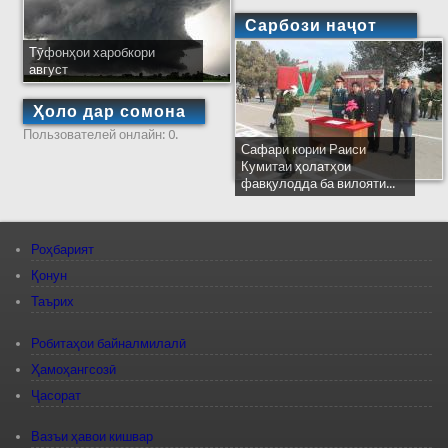
Сарбози наҷот
Тӯфонҳои харобкори
август
Ҳоло дар сомона
Пользователей онлайн: 0.
Сафари кории Раиси
Кумитаи ҳолатҳои
фавқулодда ба вилояти...
Роҳбарият
Қонун
Таърих
Робитаҳои байналмилалӣ
Ҳамоҳангсозӣ
Ҷасорат
Вазъи ҳавои кишвар