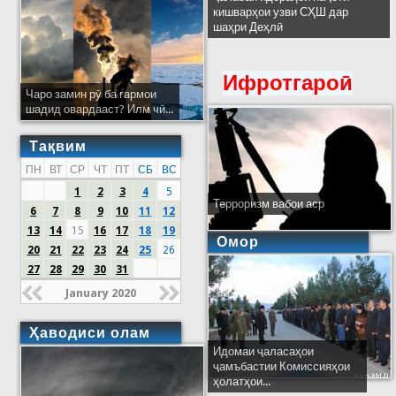
кишварҳои узви СҲШ дар
шаҳри Деҳлӣ
Ифротгароӣ
Чаро замин рӯ ба гармои
шадид овардааст? Илм чӣ...
Тақвим
ПН
ВТ
СР
ЧТ
ПТ
СБ
ВС
1
2
3
4
5
Терроризм вабои аср
6
7
8
9
10
11
12
13
14
15
16
17
18
19
Омор
20
21
22
23
24
25
26
27
28
29
30
31
January 2020
Ҳаводиси олам
Идомаи ҷаласаҳои
ҷамъбастии Комиссияҳои
ҳолатҳои...