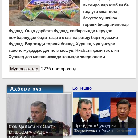
инсонро дар азоб ва ба
таҳлука меандохт,
бахусус хушкӣ ва
торикӣ бисёр зиёновар
буданд. Онҳо дарёфта буданд, ки бар зидди неруҳои
номбаршудаи бадӣ, озар ё оташ ва раъду барқ муассир
буданд. Бар зидди торикӣ бошад, Хуршед, чун унсури
тавоно муқаддас дониста мешуд. Нисбати ҳамин аст, ки
Хуршед дар миёни нажоди қавмҳои зиёди олами
Муфассалтар
о Сада ҷашни мулуки номдор аст...
2226 нафар хонд
Ахбори рӯз
Бо Пешво
Президенти Ҷумҳурии
КҲФ: ҶАЛАСАИ ҲАЙАТИ
Тоҷикистон ба Раиси...
МУШОВАРА ОИД БА
ҶАМЪБАСТИ