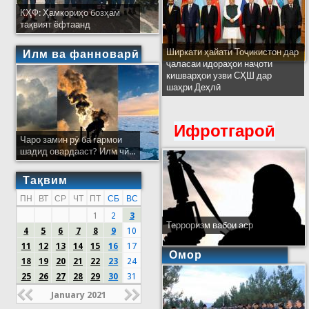
КҲФ: Ҳамкориҳо бозҳам
тақвият ёфтаанд
Ширкати ҳайати Тоҷикистон дар
Илм ва фанноварӣ
ҷаласаи идораҳои наҷоти
кишварҳои узви СҲШ дар
шаҳри Деҳлӣ
Ифротгароӣ
Чаро замин рӯ ба гармои
шадид овардааст? Илм чӣ...
Тақвим
ПН
ВТ
СР
ЧТ
ПТ
СБ
ВС
1
2
3
Терроризм вабои аср
4
5
6
7
8
9
10
11
12
13
14
15
16
17
Омор
18
19
20
21
22
23
24
25
26
27
28
29
30
31
January 2021