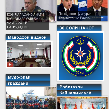
Президенти Ҷумҳурии
КҲФ: ҶАЛАСАИ ҲАЙАТИ
Тоҷикистон ба Раиси...
МУШОВАРА ОИД БА
ҶАМЪБАСТИ
НАТИҶАҲОИ...
30 СОЛИ НАҶОТ
Маводҳои видеоӣ
Мудофиаи
гражданӣ
Робитаҳои
байналмилалӣ