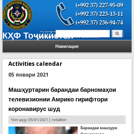
Поиск
КҲФ Тоҷикистон
Форма поиска
Навигация
Activities calendar
05 январи 2021
Машҳуртарин барандаи барномаҳои
телевизионии Амрико гирифтори
коронавирус шуд
Чоп шуд: 05/01/2021 |
redaktor
Барандаи машҳури