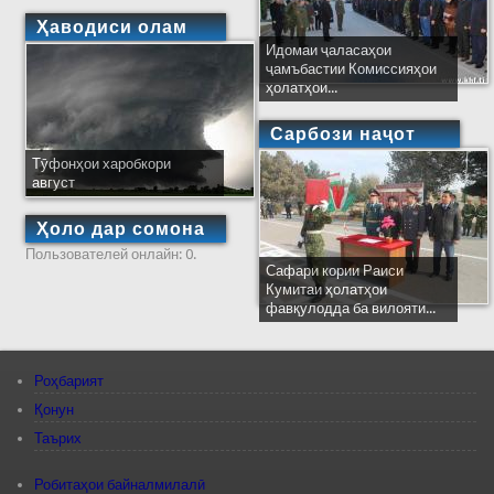
Ҳаводиси олам
Идомаи ҷаласаҳои
ҷамъбастии Комиссияҳои
ҳолатҳои...
Сарбози наҷот
Тӯфонҳои харобкори
август
Ҳоло дар сомона
Пользователей онлайн: 0.
Сафари кории Раиси
Кумитаи ҳолатҳои
фавқулодда ба вилояти...
Роҳбарият
Қонун
Таърих
Робитаҳои байналмилалӣ