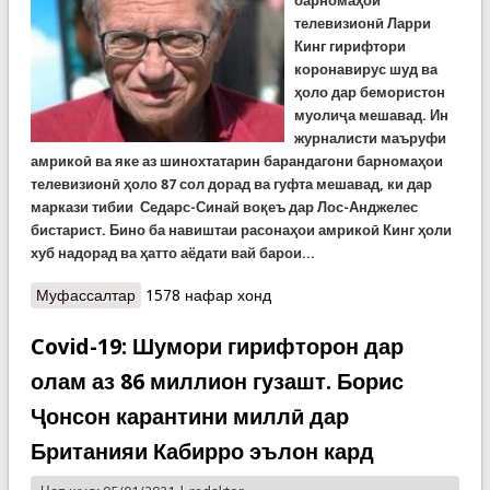
барномаҳои
телевизионӣ Ларри
Кинг гирифтори
коронавирус шуд ва
ҳоло дар бемористон
муолиҷа мешавад. Ин
журналисти маъруфи
амрикоӣ ва яке аз шинохтатарин барандагони барномаҳои
телевизионӣ ҳоло 87 сол дорад ва гуфта мешавад, ки дар
маркази тибии Седарс-Синай воқеъ дар Лос-Анджелес
бистарист. Бино ба навиштаи расонаҳои амрикоӣ Кинг ҳоли
хуб надорад ва ҳатто аёдати вай барои...
Муфассалтар
о Машҳуртарин барандаи барномаҳои
1578 нафар хонд
телевизионии Амрико гирифтори коронавирус
шуд
Covid-19: Шумори гирифторон дар
олам аз 86 миллион гузашт. Борис
Ҷонсон карантини миллӣ дар
Британияи Кабирро эълон кард