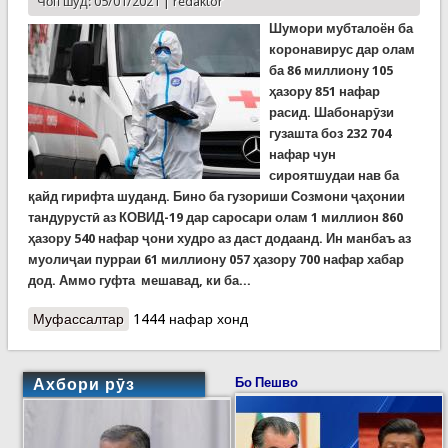
Чоп шуд: 05/01/2021 |
redaktor
Шумори мубталоён ба
коронавирус дар олам
ба 86 миллиону 105
ҳазору 851 нафар
расид. Шабонарӯзи
гузашта боз 232 704
нафар чун
сироятшудаи нав ба
қайд гирифта шуданд. Бино ба гузориши Созмони ҷаҳонии
тандурустӣ аз КОВИД-19 дар саросари олам 1 миллион 860
ҳазору 540 нафар ҷони худро аз даст додаанд. Ин манбаъ аз
муолиҷаи пурраи 61 миллиону 057 ҳазору 700 нафар хабар
дод. Аммо гуфта мешавад, ки ба...
Муфассалтар
о Covid-19: Шумори гирифторон дар олам аз 86
1444 нафар хонд
миллион гузашт. Борис Ҷонсон карантини миллӣ
дар Британияи Кабирро эълон кард
Ахбори рӯз
Бо Пешво