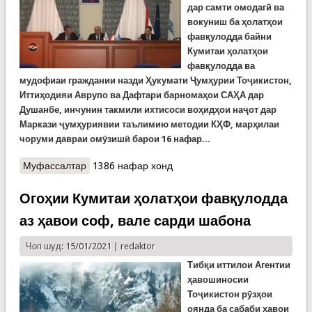
дар самти омодагӣ ва
вокуниш ба ҳолатҳои
фавқулодда байни
К
умитаи ҳолатҳои
фавқулодда ва
мудофиаи граждании назди Ҳукумати Ҷумҳурии Тоҷикистон
,
Иттиҳоди
яи
Аврупо ва Дафтари барномаҳои САҲА дар
Душанбе, инчунин такмили ихтисоси
воҳидҳои наҷот
дар
Маркази ҷумҳуриявии таълимию методии КҲФ, марҳилаи
чоруми давраи омӯзишӣ барои 16
нафар...
Муфассалтар
о Идомаи дарсҳои омӯзишӣ барои наҷотбахшон
1386 нафар хонд
Огоҳии Кумитаи ҳолатҳои фавқулодда
аз ҳавои соф, вале сарди шабона
Чоп шуд: 15/01/2021 |
redaktor
Тиб
қи иттилои Агентии
ҳавошиносии
Тоҷикистон рӯзҳои
оянда ба сабаби ҳавои