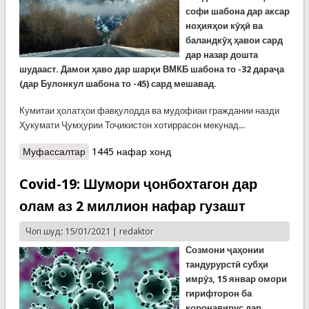
софи шабона дар аксар
ноҳияҳои кӯҳӣ ва
баландкӯҳ ҳавои сард
дар назар дошта
шудааст. Дамои ҳаво дар шарқи ВМКБ шабона то -32 дараҷа
(дар Булонкул шабона то -45) сард мешавад.
Кумитаи ҳолатҳои фавқулодда ва мудофиаи граждании назди
Ҳукумати Ҷумҳурии Тоҷикистон хотиррасон мекунад...
Муфассалтар
о Огоҳии Кумитаи ҳолатҳои фавқулодда аз
1445 нафар хонд
ҳавои соф, вале сарди шабона
Covid-19: Шумори ҷонбохтагон дар
олам аз 2 миллион нафар гузашт
Чоп шуд: 15/01/2021 |
redaktor
Созмони ҷаҳонии
тандурурстӣ субҳи
имрӯз, 15 январ омори
гирифторон ба
коронавирус дар