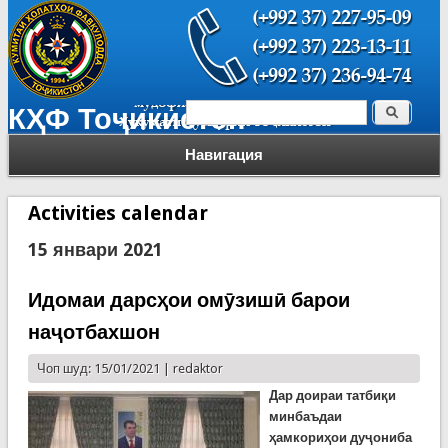
Поиск
КҲФ Тоҷикистон
Форма поиска
Навигация
Activities calendar
15 январи 2021
Идомаи дарсҳои омӯзишӣ барои
наҷотбахшон
Чоп шуд: 15/01/2021 |
redaktor
Дар доираи татбиқи
минбаъдаи
ҳамкориҳои дуҷониба