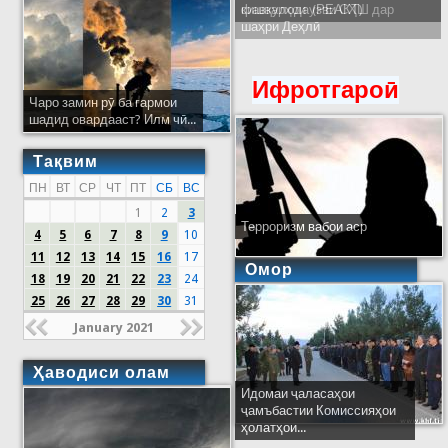
кишварҳои узви СҲШ дар
шаҳри Деҳлӣ
Ифротгароӣ
Чаро замин рӯ ба гармои
шадид овардааст? Илм чӣ...
Тақвим
ПН
ВТ
СР
ЧТ
ПТ
СБ
ВС
1
2
3
Терроризм вабои аср
4
5
6
7
8
9
10
11
12
13
14
15
16
17
Омор
18
19
20
21
22
23
24
25
26
27
28
29
30
31
January 2021
Ҳаводиси олам
Идомаи ҷаласаҳои
ҷамъбастии Комиссияҳои
ҳолатҳои...