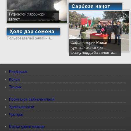
Сарбози наҷот
Тӯфонҳои харобкори
август
Ҳоло дар сомона
Пользователей онлайн: 0.
Сафари кории Раиси
Кумитаи ҳолатҳои
фавқулодда ба вилояти...
Роҳбарият
Қонун
Таърих
Робитаҳои байналмилалӣ
Ҳамоҳангсозӣ
Ҷасорат
Вазъи ҳавои кишвар