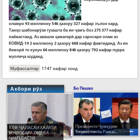
оламро
93
миллиону
546
ҳазору
327
нафар эълон кард.
Танҳо шабонарӯзи гузашта ба ин ҷамъ боз 275 377 нафар
пайвастанд. Аз аввали ҳамагирӣ дар саросари олам аз
КОВИД-19 2 миллиону 2 ҳазору 668 нафар фавтиданд. Аз ин
беморӣ то кунун 66 миллиону 846 ҳазору 792 нафар пурра
муолиҷа шуданд.
Муфассалтар
о Covid-19: Шумори ҷонбохтагон дар олам аз 2
1747 нафар хонд
миллион нафар гузашт
Ахбори рӯз
Бо Пешво
Президенти Ҷумҳурии
КҲФ: ҶАЛАСАИ ҲАЙАТИ
Тоҷикистон ба Раиси...
МУШОВАРА ОИД БА
ҶАМЪБАСТИ