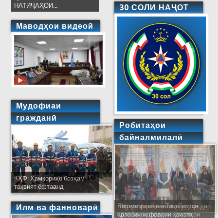
НАТИҶАҲОИ...
30 СОЛИ НАҶОТ
Маводҳои видеоӣ
Мудофиаи
гражданӣ
Робитаҳои
байналмилалӣ
КҲФ: Ҳамкориҳо бозҳам
тақвият ёфтаанд
Ширкати ҳайати Тоҷикистон дар
Илм ва фанноварӣ
ҷаласаи идораҳои наҷоти