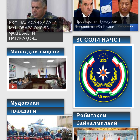
Президенти Ҷумҳурии
КҲФ: ҶАЛАСАИ ҲАЙАТИ
Тоҷикистон ба Раиси...
МУШОВАРА ОИД БА
ҶАМЪБАСТИ
НАТИҶАҲОИ...
30 СОЛИ НАҶОТ
Маводҳои видеоӣ
Мудофиаи
гражданӣ
Робитаҳои
байналмилалӣ