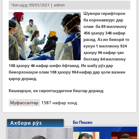
Чоп шуд: 09/01/2021 |
admin
Шумори гирифторон
ба коронавиурс дар
олам ба
89
миллиону
456
ҳазору
348
нафар
расид. Аз ин беморӣ то
кунун 1 миллиону 924
ҳазору 96 нафар ҷан
бохтаву 64 миллиону
108 ҳазору 46 нафар шифо ёфтаанд. Ин шабу рӯз дар
беморхонаҳои олам 108 ҳазору 904 нафар дар ҳоли вазнин
қарор доранд.
Кишварҳое, ки сироятшудагони бештар доранд:
Муфассалтар
о Covid-19: Марги беш аз 1,9 ва шифои зиёда аз
1587 нафар хонд
64 миллиони гирифторони коронавирус дар
олам. Шумори фавтидагон дар Британияи
Кабир меафзояд
Ахбори рӯз
Бо Пешво