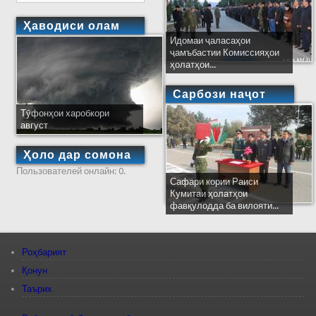
Ҳаводиси олам
Идомаи ҷаласаҳои
ҷамъбастии Комиссияҳои
ҳолатҳои...
Сарбози наҷот
Тӯфонҳои харобкори
август
Ҳоло дар сомона
Пользователей онлайн: 0.
Сафари кории Раиси
Кумитаи ҳолатҳои
фавқулодда ба вилояти...
Роҳбарият
Қонун
Таърих