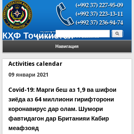
Поиск
КҲФ Тоҷикистон
Форма поиска
Навигация
Activities calendar
09 январи 2021
Covid-19: Марги беш аз 1,9 ва шифои
зиёда аз 64 миллиони гирифторони
коронавирус дар олам. Шумори
фавтидагон дар Британияи Кабир
меафзояд