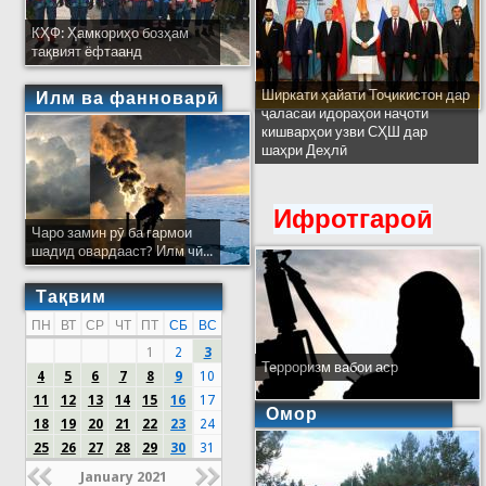
КҲФ: Ҳамкориҳо бозҳам
тақвият ёфтаанд
Ширкати ҳайати Тоҷикистон дар
Илм ва фанноварӣ
ҷаласаи идораҳои наҷоти
кишварҳои узви СҲШ дар
шаҳри Деҳлӣ
Ифротгароӣ
Чаро замин рӯ ба гармои
шадид овардааст? Илм чӣ...
Тақвим
ПН
ВТ
СР
ЧТ
ПТ
СБ
ВС
1
2
3
Терроризм вабои аср
4
5
6
7
8
9
10
11
12
13
14
15
16
17
Омор
18
19
20
21
22
23
24
25
26
27
28
29
30
31
January 2021