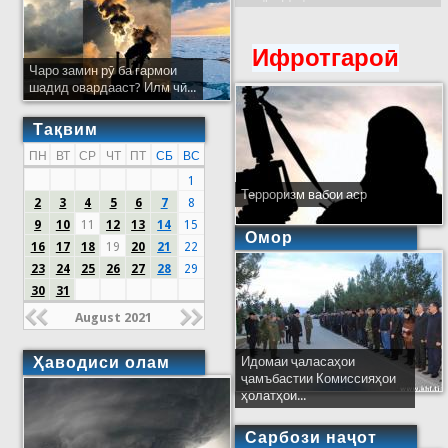
Ифротгароӣ
Чаро замин рӯ ба гармои
шадид овардааст? Илм чӣ...
Тақвим
ПН
ВТ
СР
ЧТ
ПТ
СБ
ВС
1
Терроризм вабои аср
2
3
4
5
6
7
8
9
10
11
12
13
14
15
Омор
16
17
18
19
20
21
22
23
24
25
26
27
28
29
30
31
August 2021
Ҳаводиси олам
Идомаи ҷаласаҳои
ҷамъбастии Комиссияҳои
ҳолатҳои...
Сарбози наҷот