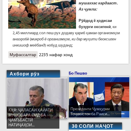
мушаххас кардааст.
Аз ҷумла:
Рӯйдод ё ҳодисаи
бузурги оксигенӣ
, ки
2,45 миллиард сол пеш рух додаву қариб ҳамаи организмҳои
анаэробӣ (
микроб ё организмҳое, ки дар муҳити беоксиген
инкишоф меёбанд
) нобуд шуданд;
Муфассалтар
о Рӯ ба илм. Инқироз ё нобудӣ дар таърихи
2235 нафар хонд
олам
Ахбори рӯз
Бо Пешво
Президенти Ҷумҳурии
КҲФ: ҶАЛАСАИ ҲАЙАТИ
Тоҷикистон ба Раиси...
МУШОВАРА ОИД БА
ҶАМЪБАСТИ
НАТИҶАҲОИ...
30 СОЛИ НАҶОТ