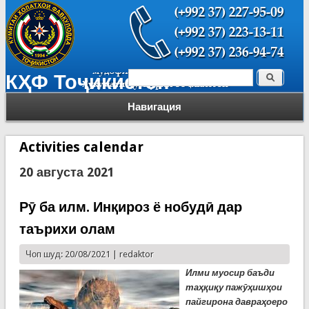
Поиск
КҲФ Тоҷикистон
Форма поиска
Навигация
Activities calendar
20 августа 2021
Рӯ ба илм. Инқироз ё нобудӣ дар
таърихи олам
Чоп шуд: 20/08/2021 |
redaktor
Илми муосир баъди
таҳқиқу пажӯҳишҳои
пайгирона давраҳоеро