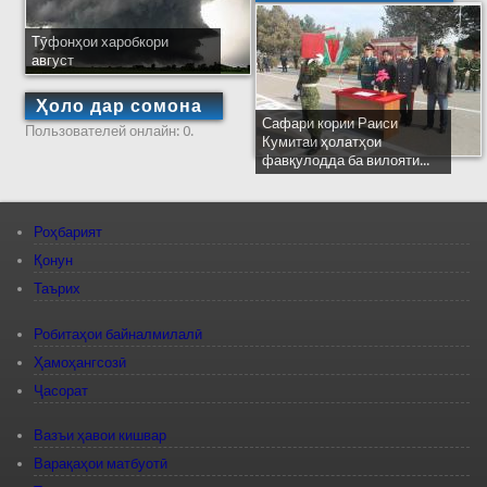
Тӯфонҳои харобкори
август
Ҳоло дар сомона
Сафари кории Раиси
Пользователей онлайн: 0.
Кумитаи ҳолатҳои
фавқулодда ба вилояти...
Роҳбарият
Қонун
Таърих
Робитаҳои байналмилалӣ
Ҳамоҳангсозӣ
Ҷасорат
Вазъи ҳавои кишвар
Варақаҳои матбуотӣ