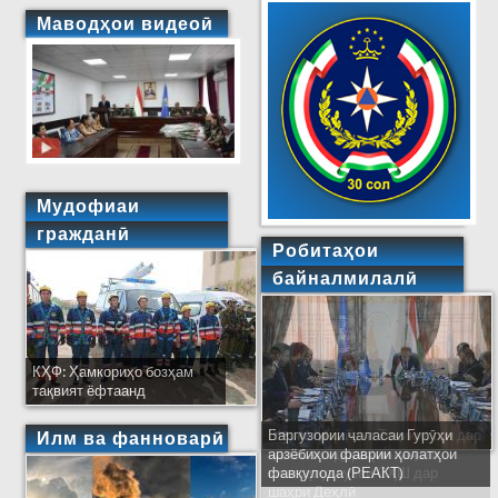
Маводҳои видеоӣ
Мудофиаи
гражданӣ
Робитаҳои
байналмилалӣ
КҲФ: Ҳамкориҳо бозҳам
тақвият ёфтаанд
Баргузории ҷаласаи Гурӯҳи
Ширкати ҳайати Тоҷикистон дар
Илм ва фанноварӣ
арзёбиҳои фаврии ҳолатҳои
ҷаласаи идораҳои наҷоти
фавқулода (РЕАКТ)
кишварҳои узви СҲШ дар
шаҳри Деҳлӣ