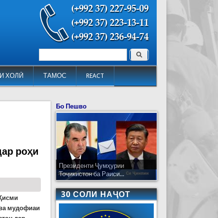
Поиск
Форма поиска
И ХОЛӢ
ТАМОС
REACT
Бо Пешво
дар роҳи
Президенти Ҷумҳурии
Тоҷикистон ба Раиси...
30 СОЛИ НАҶОТ
 Қисми
 ва мудофиаи