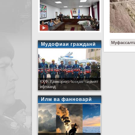
Муфассалт
Мудофиаи гражданӣ
КҲФ: Ҳамкориҳо бозҳам тақвият
ёфтаанд
Илм ва фанноварӣ