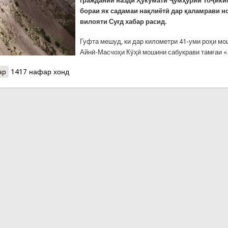
граждании назди Ҳукумати Ҷумҳурии Тоҷики
бораи як садамаи нақлиётӣ дар қаламрави 
вилояти Суғд хабар расид.
Гуфта мешуд, ки дар километри 41-уми роҳи м
Айнӣ-Масчоҳи Кӯҳӣ мошини сабукрави тамғаи «
ар
о Ҳалокати пирамарди 74-сола дар як садамаи мошин дар роҳи 
1417 нафар хонд