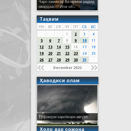
Чаро замин рӯ ба гармои шадид
овардааст? Илм чӣ...
Тақвим
ПН
ВТ
СР
ЧТ
ПТ
СБ
ВС
1
2
3
4
5
6
7
8
9
10
11
12
13
14
15
16
17
18
19
20
21
22
23
24
25
26
27
28
29
30
31
December 2022
Ҳаводиси олам
Тӯфонҳои харобкори август
Ҳоло дар сомона