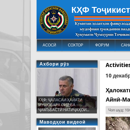
КҲФ Тоҷикис
АСОСӢ
СОХТОР
ФОРУМ
САН
Ахбори рӯз
Activiti
10 декаб
Ҳалокат
Айнӣ-Ма
КҲФ: ҶАЛАСАИ ҲАЙАТИ
МУШОВАРА ОИД БА
ҶАМЪБАСТИ НАТИҶАҲОИ...
Чоп шуд: 10
Маводҳои видеоӣ