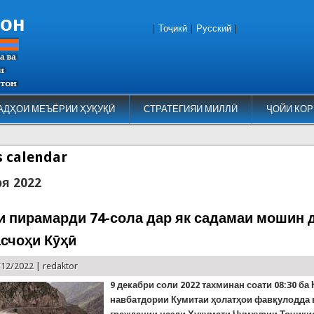
тон
|
Тоҷикӣ
|
Русский
|
АДҲОИ МЕЪЁРИИ ҲУҚУҚӢ
СТРАТЕГИЯИ МИЛЛӢ
ҶОЙИ КОР
es calendar
ря 2022
и пирамарди 74-сола дар як садамаи мошин 
счоҳи Кӯҳӣ
/12/2022 |
redaktor
9 декабри соли 2022
тахминан соати
08:30
ба
навбатдории Кумитаи ҳолатҳои фавқулодда