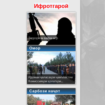
Ифротгароӣ
Терроризм вабои аср
Омор
Идомаи ҷаласаҳои ҷамъбастии
Комиссияҳои ҳолатҳои...
Сарбози наҷот