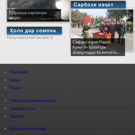
Сарбози наҷот
Тӯфонҳои харобкори
август
Ҳоло дар сомона
Пользователей онлайн: 0.
Сафари кории Раиси
Кумитаи ҳолатҳои
фавқулодда ба вилояти...
Роҳбарият
Қонун
Таърих
Робитаҳои байналмилалӣ
Ҳамоҳангсозӣ
Ҷасорат
Вазъи ҳавои кишвар