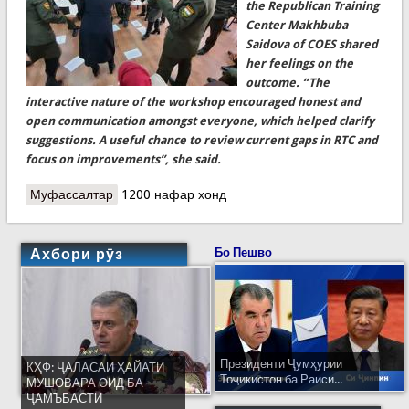
the Republican Training
Center Makhbuba
Saidova of COES shared
her feelings on the
outcome. “The
interactive nature of the workshop encouraged honest and
open communication amongst everyone, which helped clarify
suggestions. A useful chance to review current gaps in RTC and
focus on improvements”, she said.
Муфассалтар
о A Shared Vision Towards Cutting Edge Republican
1200 нафар хонд
Training Center
Ахбори рӯз
Бо Пешво
Президенти Ҷумҳурии
КҲФ: ҶАЛАСАИ ҲАЙАТИ
Тоҷикистон ба Раиси...
МУШОВАРА ОИД БА
ҶАМЪБАСТИ