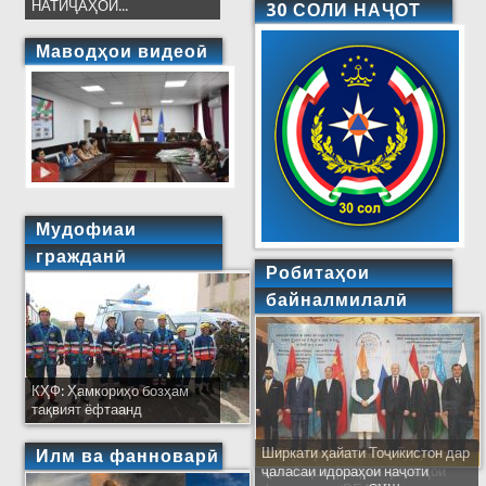
НАТИҶАҲОИ...
30 СОЛИ НАҶОТ
Маводҳои видеоӣ
Мудофиаи
гражданӣ
Робитаҳои
байналмилалӣ
КҲФ: Ҳамкориҳо бозҳам
тақвият ёфтаанд
Ширкати ҳайати Тоҷикистон дар
Илм ва фанноварӣ
ҷаласаи идораҳои наҷоти