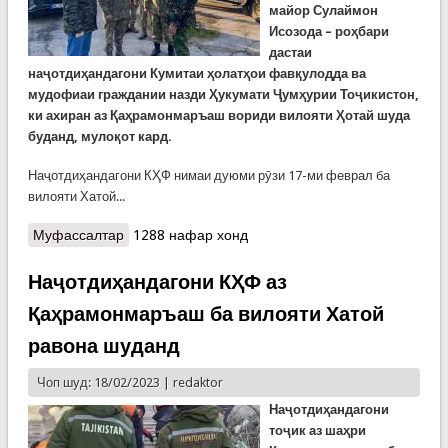
майор Сулаймон
Исозода – роҳбари
дастаи
наҷотдиҳандагони Кумитаи ҳолатҳои фавқулодда ва
мудофиаи граждании назди Ҳукумати Ҷумҳурии Тоҷикистон,
ки ахиран аз Қаҳрамонмаръаш вориди вилояти Ҳотай шуда
буданд, мулоқот кард.
Наҷотдиҳандагони КҲФ нимаи дуюми рӯзи 17-ми феврал ба
вилояти Хатой...
Муфассалтар
о Мулоқот бо наҷотдиҳандагони тоҷик дар
1288 нафар хонд
вилояти Хатой
Наҷотдиҳандагони КҲФ аз
Қаҳрамонмаръаш ба вилояти Хатой
равона шуданд
Чоп шуд: 18/02/2023 |
redaktor
Наҷотдиҳандагони
тоҷик аз шаҳри