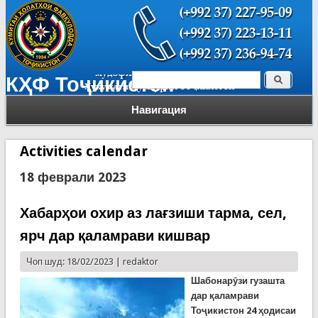
Поиск
КҲФ Тоҷикистон
Форма поиска
Навигация
Activities calendar
18 феврали 2023
Хабарҳои охир аз лағзиши тарма, сел,
ярч дар қаламрави кишвар
Чоп шуд: 18/02/2023 |
redaktor
Шабонарӯзи гузашта
дар қаламрави
Тоҷикистон 24 ҳодисаи