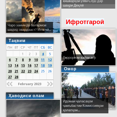
кишварҳои узви СҲШ дар
шаҳри Деҳлӣ
Ифротгароӣ
Чаро замин рӯ ба гармои
шадид овардааст? Илм чӣ...
Тақвим
ПН
ВТ
СР
ЧТ
ПТ
СБ
ВС
1
2
3
4
5
Терроризм вабои аср
6
7
8
9
10
11
12
13
14
15
16
17
18
19
Омор
20
21
22
23
24
25
26
27
28
February 2023
Ҳаводиси олам
Идомаи ҷаласаҳои
ҷамъбастии Комиссияҳои
ҳолатҳои...