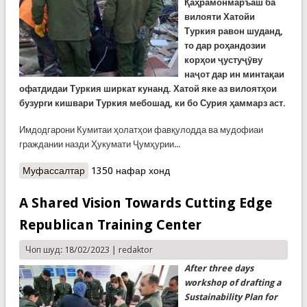
Қаҳрамонмаръаш ба
вилояти Хатойи
Туркия равон шуданд,
то дар роҳандозии
корҳои ҷустуҷӯву
наҷот дар ин минтақаи
офатдидаи Туркия ширкат кунанд. Хатой яке аз вилоятҳои
бузурги кишвари Туркия мебошад, ки бо Сурия ҳаммарз аст.
Имдодгарони Кумитаи ҳолатҳои фавқулодда ва мудофиаи
граждании назди Ҳукумати Ҷумҳурии...
Муфассалтар
о Наҷотдиҳандагони КҲФ аз Қаҳрамонмаръаш
1350 нафар хонд
ба вилояти Хатой равона шуданд
A Shared Vision Towards Cutting Edge
Republican Training Center
Чоп шуд: 18/02/2023 |
redaktor
After three days
workshop of drafting a
Sustainability Plan for