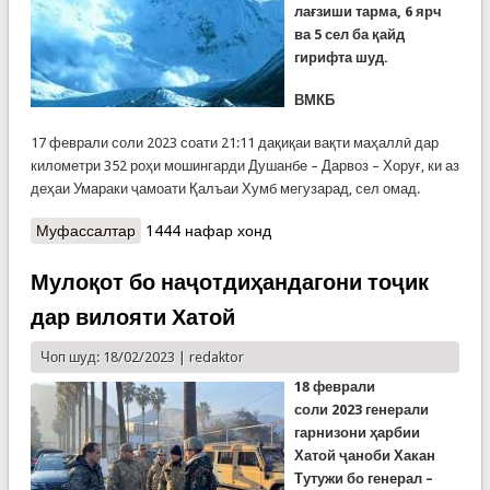
лағзиши тарма, 6 ярч
ва 5 сел ба қайд
гирифта шуд.
ВМКБ
17 феврали соли 2023 соати 21:11 дақиқаи вақти маҳаллӣ дар
километри 352 роҳи мошингарди Душанбе – Дарвоз – Хоруғ, ки аз
деҳаи Умараки ҷамоати Қалъаи Хумб мегузарад, сел омад.
Муфассалтар
о Хабарҳои охир аз лағзиши тарма, сел, ярч дар
1444 нафар хонд
қаламрави кишвар
Мулоқот бо наҷотдиҳандагони тоҷик
дар вилояти Хатой
Чоп шуд: 18/02/2023 |
redaktor
18 феврал
и
соли
2023
генерали
гарнизони ҳарбии
Хатой ҷаноби Хакан
Тутужи бо генерал –