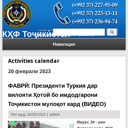
Поиск
КҲФ Тоҷикистон
Форма поиска
Навигация
Activities calendar
20 феврали 2023
ФАВРӢ: Президенти Туркия дар
вилояти Ҳотой бо имдодгарони
Тоҷикистон мулоқот кард (ВИДЕО)
Чоп шуд: 20/02/2023 |
admin
Имрӯз, 20 – уми