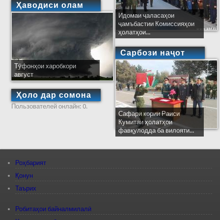
Ҳаводиси олам
Идомаи ҷаласаҳои
ҷамъбастии Комиссияҳои
ҳолатҳои...
Сарбози наҷот
Тӯфонҳои харобкори
август
Ҳоло дар сомона
Пользователей онлайн: 0.
Сафари кории Раиси
Кумитаи ҳолатҳои
фавқулодда ба вилояти...
Роҳбарият
Қонун
Таърих
Робитаҳои байналмилалӣ