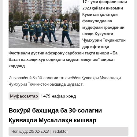
17 – уми феврали соли
2023 ҳайати низомии
Кумитаи ҳолатҳои
фавқулодда ва
мудофиаи граждании
назди Ҳукумати
Ҷумҳурии Тоҷикистон
дар ифтитоҳи
Фестивали дӯстии афсарону сарбозон таҳти шиори «Ба
Ватан ва халқи худ содиқона хидмат мекунам” ширкат
карданд.
Ин чорабинӣ ба 30-солагии таъсисёбии Қувваҳои Мусаллаҳи
Ҷумҳурии Тоҷикистон бахшида шудааст.
Муфассалтар
о Ширкат дар фестивали дӯстии афсарону
1479 нафар хонд
сарбозон
Вохӯрӣ бахшида ба 30-солагии
Қувваҳои Мусаллаҳи кишвар
Чоп шуд: 20/02/2023 |
redaktor