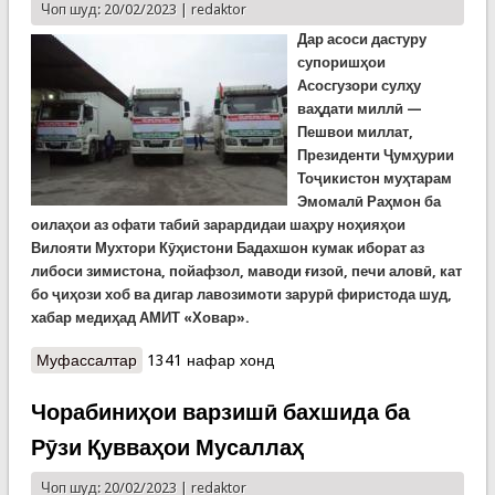
Чоп шуд: 20/02/2023 |
redaktor
Дар асоси дастуру
супоришҳои
Асосгузори сулҳу
ваҳдати миллӣ —
Пешвои миллат,
Президенти Ҷумҳурии
Тоҷикистон муҳтарам
Эмомалӣ Раҳмон ба
оилаҳои аз офати табиӣ зарардидаи шаҳру ноҳияҳои
Вилояти Мухтори Кӯҳистони Бадахшон кумак иборат аз
либоси зимистона, пойафзол, маводи ғизоӣ, печи аловӣ, кат
бо ҷиҳози хоб ва дигар лавозимоти зарурӣ фиристода шуд,
хабар медиҳад АМИТ «Ховар».
Муфассалтар
о Бо дастури Президенти Тоҷикистон ба оилаҳои
1341 нафар хонд
офатдидаи ВМКБ фиристода шуд
Чорабиниҳои варзишӣ бахшида ба
Рӯзи Қувваҳои Мусаллаҳ
Чоп шуд: 20/02/2023 |
redaktor