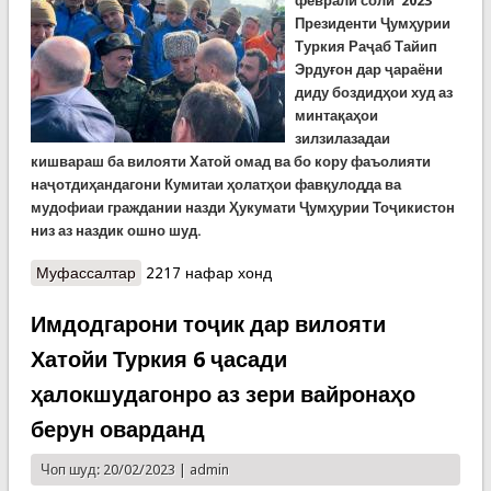
феврали соли 2023
Президенти Ҷумҳурии
Туркия Раҷаб Тайип
Эрдуғон дар ҷараёни
диду боздидҳои худ аз
минтақаҳои
зилзилазадаи
кишвараш ба вилояти Хатой омад ва бо кору фаъолияти
наҷотдиҳандагони Кумитаи ҳолатҳои фавқулодда ва
мудофиаи граждании назди Ҳукумати Ҷумҳурии Тоҷикистон
низ аз наздик ошно шуд.
Муфассалтар
о ФАВРӢ: Президенти Туркия дар вилояти Ҳотой
2217 нафар хонд
бо имдодгарони Тоҷикистон мулоқот кард
(ВИДЕО)
Имдодгарони тоҷик дар вилояти
Хатойи Туркия 6 ҷасади
ҳалокшудагонро аз зери вайронаҳо
берун оварданд
Чоп шуд: 20/02/2023 |
admin