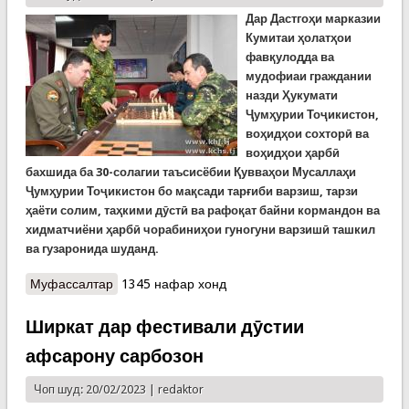
Дар Дастгоҳи марказии
Кумитаи ҳолатҳои
фавқулодда ва
мудофиаи граждании
назди Ҳукумати
Ҷумҳурии Тоҷикистон,
воҳидҳои сохторӣ ва
воҳидҳои ҳарбӣ
бахшида ба 30-солагии таъсисёбии Қувваҳои Мусаллаҳи
Ҷумҳурии Тоҷикистон бо мақсади тарғиби варзиш, тарзи
ҳаёти солим, таҳкими дӯстӣ ва рафоқат байни кормандон ва
хи
д
матчиёни ҳарбӣ чорабиниҳои гуногуни варзишӣ ташкил
ва гузаронида шуданд.
Муфассалтар
о Чорабиниҳои варзишӣ бахшида ба Рӯзи
1345 нафар хонд
Қувваҳои Мусаллаҳ
Ширкат дар фестивали дӯстии
афсарону сарбозон
Чоп шуд: 20/02/2023 |
redaktor