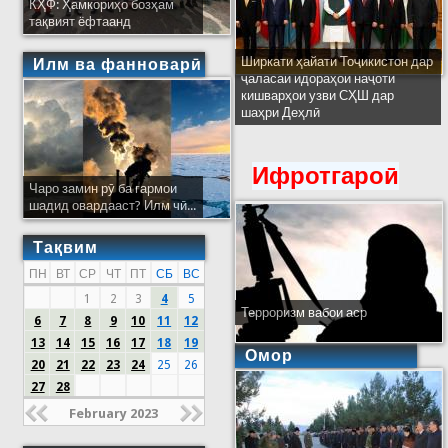
КҲФ: Ҳамкориҳо бозҳам
тақвият ёфтаанд
Ширкати ҳайати Тоҷикистон дар
Илм ва фанноварӣ
ҷаласаи идораҳои наҷоти
кишварҳои узви СҲШ дар
шаҳри Деҳлӣ
Ифротгароӣ
Чаро замин рӯ ба гармои
шадид овардааст? Илм чӣ...
Тақвим
ПН
ВТ
СР
ЧТ
ПТ
СБ
ВС
1
2
3
4
5
Терроризм вабои аср
6
7
8
9
10
11
12
13
14
15
16
17
18
19
Омор
20
21
22
23
24
25
26
27
28
February 2023