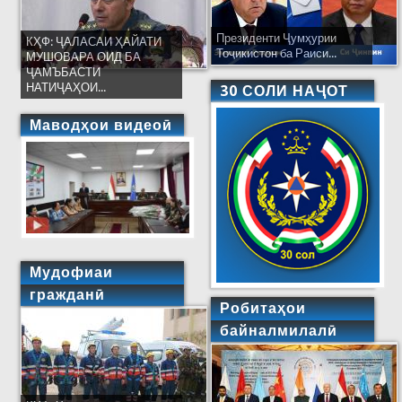
Президенти Ҷумҳурии
КҲФ: ҶАЛАСАИ ҲАЙАТИ
Тоҷикистон ба Раиси...
МУШОВАРА ОИД БА
ҶАМЪБАСТИ
НАТИҶАҲОИ...
30 СОЛИ НАҶОТ
Маводҳои видеоӣ
Мудофиаи
гражданӣ
Робитаҳои
байналмилалӣ