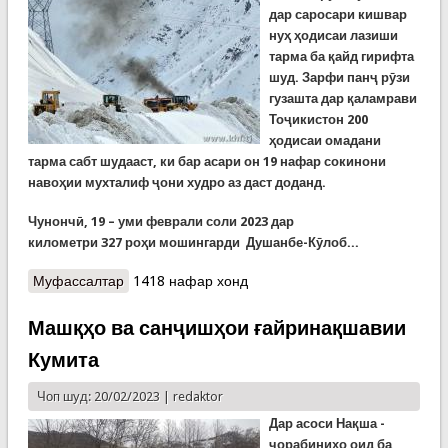
дар саросари кишвар
нуҳ ҳодисаи лазиши
тарма ба қайд гирифта
шуд. Зарфи панҷ рӯзи
гузашта дар қаламрави
Тоҷикистон 200
ҳодисаи омадани
тарма сабт шудааст, ки бар асари он 19 нафар сокинони
навоҳии мухталиф ҷони худро аз даст доданд.
Чунончӣ, 19 – уми феврали соли
2023
дар
километри
327
роҳи мошингарди
Душанбе-К
ӯлоб...
Муфассалтар
о 200 тарма дар 5 рӯз. Хатари лағзиши тарма
1418 нафар хонд
ҳамоно вуҷуд дорад
Машқҳо ва санҷишҳои ғайринақшавии
Кумита
Чоп шуд: 20/02/2023 |
redaktor
Дар асоси Нақша -
чорабиниҳо оид ба