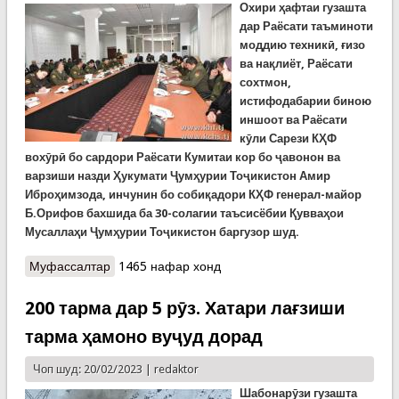
Охири ҳафтаи гузашта
дар Раёсати таъминоти
моддию техникӣ, ғизо
ва нақлиёт, Раёсати
сохтмон,
истифодабарии биною
иншоот ва Раёсати
кӯли Сарези КҲФ
вохӯрӣ бо сардори Раёсати Кумитаи кор бо ҷавонон ва
варзиши назди Ҳукумати Ҷумҳурии Тоҷикистон Амир
Иброҳимзода, инчунин бо собиқадори КҲФ генерал-майор
Б.Орифов бахшида ба 30-солагии таъсисёбии Қувваҳои
Мусаллаҳи Ҷумҳурии Тоҷикистон баргузор шуд.
Муфассалтар
о Вохӯрӣ бахшида ба 30-солагии Қувваҳои
1465 нафар хонд
Мусаллаҳи кишвар
200 тарма дар 5 рӯз. Хатари лағзиши
тарма ҳамоно вуҷуд дорад
Чоп шуд: 20/02/2023 |
redaktor
Шабонарӯзи гузашта