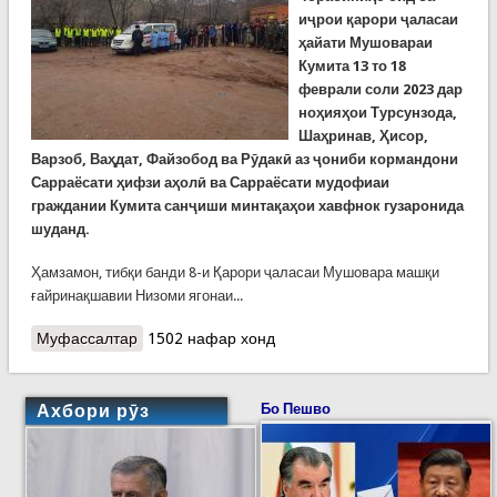
иҷрои қарори ҷаласаи
ҳайати Мушовараи
Кумита 13 то 18
феврали соли 2023 дар
ноҳияҳои Турсунзода,
Шаҳринав, Ҳисор,
Варзоб, Ваҳдат, Файзобод ва Рӯдакӣ аз ҷониби кормандони
Сарраёсати ҳифзи аҳолӣ ва Сарраёсати мудофиаи
граждании Кумита санҷиши минтақаҳои хавфнок гузаронида
шуданд.
Ҳамзамон, тибқи банди 8-и Қарори ҷаласаи Мушовара машқи
ғайринақшавии Низоми ягонаи...
Муфассалтар
о Машқҳо ва санҷишҳои ғайринақшавии Кумита
1502 нафар хонд
Ахбори рӯз
Бо Пешво