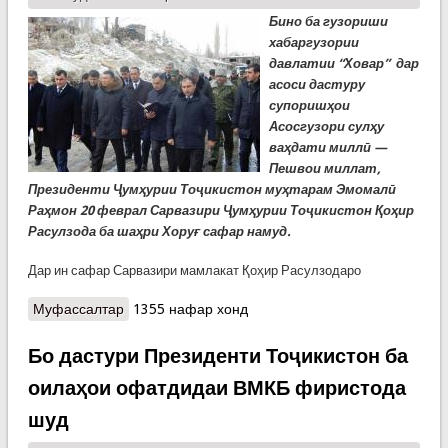
Бино ба гузориши
хабаргузории
давлатии “Ховар” дар
асоси дастуру
супоришҳои
Асосгузори сулҳу
ваҳдати миллӣ —
Пешвои миллат,
Президенти Ҷумҳурии Тоҷикистон муҳтарам Эмомалӣ
Раҳмон 20 феврал Сарвазири Ҷумҳурии Тоҷикистон Қоҳир
Расулзода ба шаҳри Хоруғ сафар намуд.
Дар ин сафар Сарвазири мамлакат Қоҳир Расулзодаро
Муфассалтар
о “Ховар” аз сафари Сарвазири Ҷумҳурии
1355 нафар хонд
Тоҷикистон ба шаҳри Хоруғ хабар дод
Бо дастури Президенти Тоҷикистон ба
оилаҳои офатдидаи ВМКБ фиристода
шуд