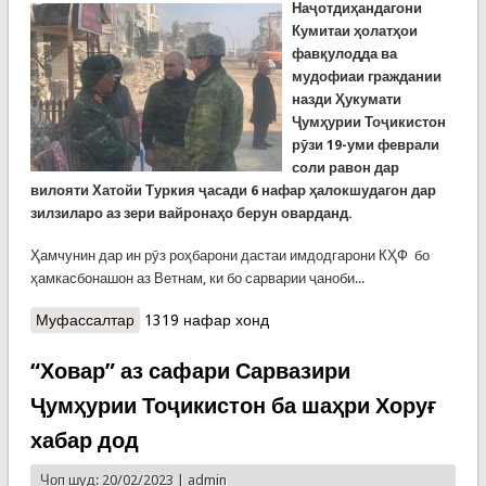
Наҷотдиҳандагони
Кумитаи ҳолатҳои
фавқулодда ва
мудофиаи граждании
назди Ҳукумати
Ҷумҳурии Тоҷикистон
рӯзи 19-уми феврали
соли равон дар
вилояти Хатойи Туркия ҷасади 6 нафар ҳалокшудагон дар
зилзиларо аз зери вайронаҳо берун оварданд.
Ҳамчунин дар ин рӯз роҳбарони дастаи имдодгарони КҲФ бо
ҳамкасбонашон аз Ветнам, ки бо сарварии ҷаноби...
Муфассалтар
о Имдодгарони тоҷик дар вилояти Хатойи
1319 нафар хонд
Туркия 6 ҷасади ҳалокшудагонро аз зери
вайронаҳо берун оварданд
“Ховар” аз сафари Сарвазири
Ҷумҳурии Тоҷикистон ба шаҳри Хоруғ
хабар дод
Чоп шуд: 20/02/2023 |
admin