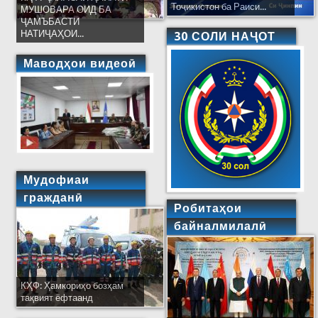
Тоҷикистон ба Раиси...
МУШОВАРА ОИД БА
ҶАМЪБАСТИ
НАТИҶАҲОИ...
30 СОЛИ НАҶОТ
Маводҳои видеоӣ
Мудофиаи
гражданӣ
Робитаҳои
байналмилалӣ
КҲФ: Ҳамкориҳо бозҳам
тақвият ёфтаанд