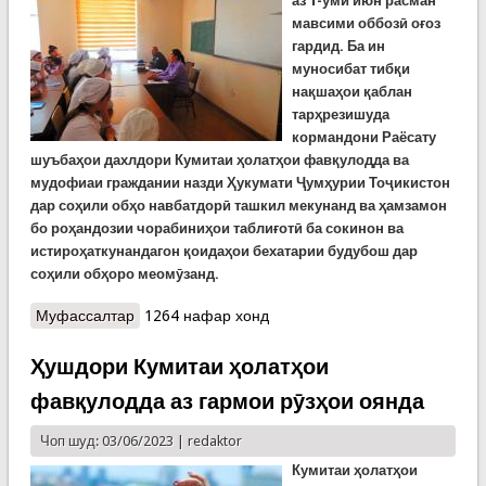
аз 1-уми июн расман
мавсими оббозӣ оғоз
гардид. Ба ин
муносибат тибқи
нақшаҳои қаблан
тарҳрезишуда
кормандони Раёсату
шуъбаҳои дахлдори Кумитаи ҳолатҳои фавқулодда ва
мудофиаи граждании назди Ҳукумати Ҷумҳурии Тоҷикистон
дар соҳили обҳо навбатдорӣ ташкил мекунанд ва ҳамзамон
бо роҳандозии чорабиниҳои таблиғотӣ ба сокинон ва
истироҳаткунандагон қоидаҳои бехатарии будубош дар
соҳили обҳоро меомӯзанд.
Муфассалтар
о Оғози мавсими оббозӣ дар кишвар.
1264 нафар хонд
Роҳандозии корҳои таблиғотӣ дар ВМКБ
Ҳушдори Кумитаи ҳолатҳои
фавқулодда аз гармои рӯзҳои оянда
Чоп шуд: 03/06/2023 |
redaktor
Кумитаи
ҳолатҳои