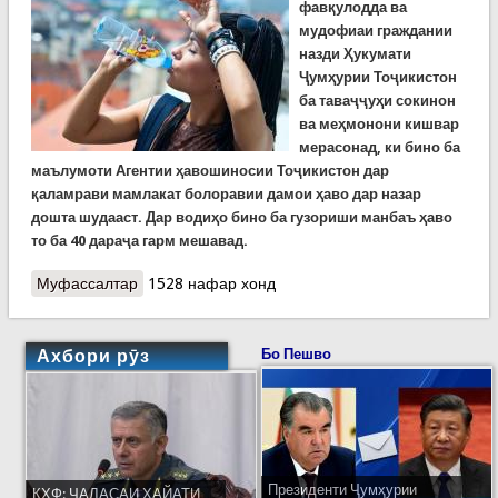
фавқулодда ва
мудофиаи граждании
назди Ҳукумати
Ҷумҳурии Тоҷикистон
ба таваҷҷуҳи сокинон
ва меҳмонони кишвар
мерасонад, ки бино ба
маълумоти Агентии ҳавошиносии Тоҷикистон дар
қаламрави мамлакат болоравии дамои ҳаво дар назар
дошта шудааст. Дар водиҳо бино ба гузориши манбаъ ҳаво
то ба 40 дараҷа гарм мешавад.
Муфассалтар
о Ҳушдори Кумитаи ҳолатҳои фавқулодда аз
1528 нафар хонд
гармои рӯзҳои оянда
Ахбори рӯз
Бо Пешво
Президенти Ҷумҳурии
КҲФ: ҶАЛАСАИ ҲАЙАТИ