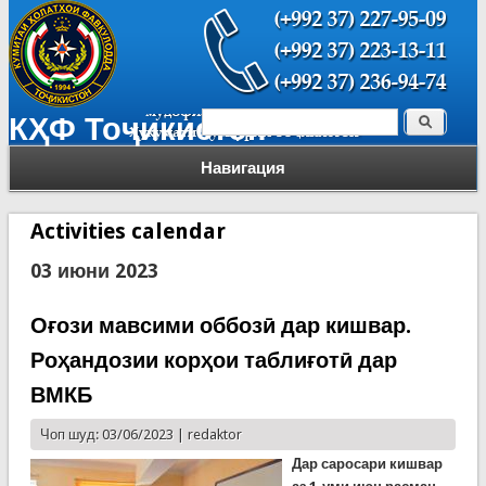
Поиск
КҲФ Тоҷикистон
Форма поиска
Навигация
Activities calendar
03 июни 2023
Оғози мавсими оббозӣ дар кишвар.
Роҳандозии корҳои таблиғотӣ дар
ВМКБ
Чоп шуд: 03/06/2023 |
redaktor
Дар саросари кишвар