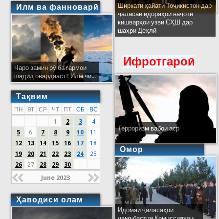
Ширкати ҳайати Тоҷикистон дар
Илм ва фанноварӣ
ҷаласаи идораҳои наҷоти
кишварҳои узви СҲШ дар
шаҳри Деҳлӣ
Ифротгароӣ
Чаро замин рӯ ба гармои
шадид овардааст? Илм чӣ...
Тақвим
ПН
ВТ
СР
ЧТ
ПТ
СБ
ВС
1
2
3
4
Терроризм вабои аср
5
6
7
8
9
10
11
12
13
14
15
16
17
18
Омор
19
20
21
22
23
24
25
26
27
28
29
30
June 2023
Ҳаводиси олам
Идомаи ҷаласаҳои
ҷамъбастии Комиссияҳои