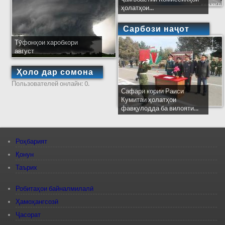
ҳолатҳои...
Сарбози наҷот
Тӯфонҳои харобкори
август
Ҳоло дар сомона
Пользователей онлайн: 0.
Сафари кории Раиси
Кумитаи ҳолатҳои
фавқулодда ба вилояти...
Роҳбарият
Қонун
Таърих
Робитаҳои байналмилалӣ
Ҳамоҳангсозӣ
Ҷасорат