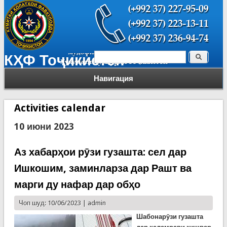
Поиск
КҲФ Тоҷикистон
Форма поиска
Навигация
Activities calendar
10 июни 2023
Аз хабарҳои рӯзи гузашта: сел дар
Ишкошим, заминларза дар Рашт ва
марги ду нафар дар обҳо
Чоп шуд: 10/06/2023 |
admin
Шабонарӯзи гузашта