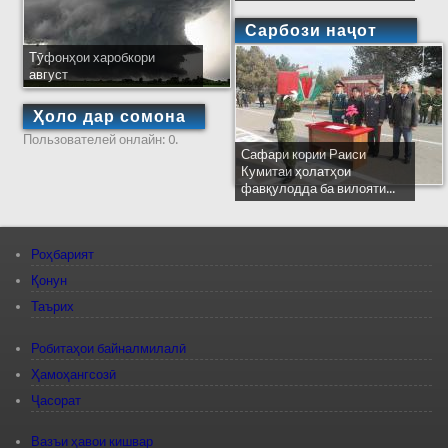
Сарбози наҷот
Тӯфонҳои харобкори
август
Ҳоло дар сомона
Пользователей онлайн: 0.
Сафари кории Раиси
Кумитаи ҳолатҳои
фавқулодда ба вилояти...
Роҳбарият
Қонун
Таърих
Робитаҳои байналмилалӣ
Ҳамоҳангсозӣ
Ҷасорат
Вазъи ҳавои кишвар