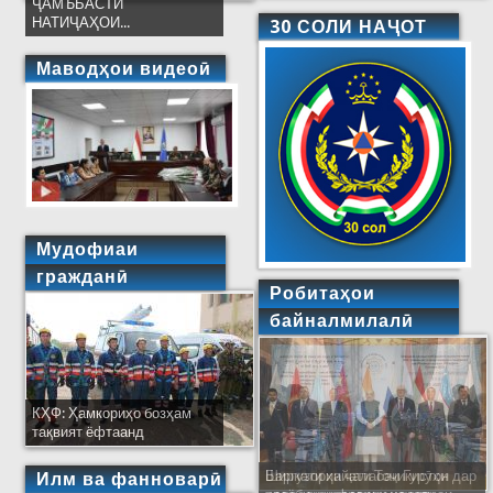
ҶАМЪБАСТИ
НАТИҶАҲОИ...
30 СОЛИ НАҶОТ
Маводҳои видеоӣ
Мудофиаи
гражданӣ
Робитаҳои
байналмилалӣ
КҲФ: Ҳамкориҳо бозҳам
тақвият ёфтаанд
Баргузории ҷаласаи Гурӯҳи
Ширкати ҳайати Тоҷикистон дар
Илм ва фанноварӣ