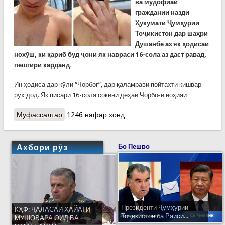
ва мудофиаи
граждании назди
Ҳукумати Ҷумҳурии
Тоҷикистон дар шаҳри
Душанбе аз як ҳодисаи
нохӯш, ки қариб буд ҷони як навраси 16-сола аз даст равад,
пешгирӣ карданд.
Ин ҳодиса дар кӯли “Чорбоғ”, дар қаламрави пойтахти кишвар
рух дод. Як писари 16-сола сокини деҳаи Чорбоғи ноҳияи
Муфассалтар
о Имдодгарони КҲФ як писари 16-соларо, ки
1246 нафар хонд
ғарқ мешуд, наҷот доданд
Ахбори рӯз
Бо Пешво
Президенти Ҷумҳурии
КҲФ: ҶАЛАСАИ ҲАЙАТИ
Тоҷикистон ба Раиси...
МУШОВАРА ОИД БА