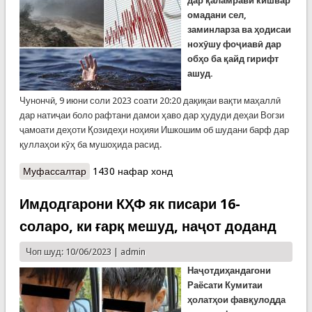
дар қаламрави кишвар
омадани сел,
заминларза ва ҳодисаи
нохӯшу фоҷиавӣ дар
обҳо ба қайд гирифт
ашуд.
Чунончӣ, 9 июни соли 2023 соати 20:20 дақиқаи вақти маҳаллӣ
дар натиҷаи боло рафтани дамои ҳаво дар ҳудуди деҳаи Вогзи
ҷамоати деҳоти Қозидеҳи ноҳияи Ишкошим об шудани барф дар
қуллаҳои кӯҳ ба мушоҳида расид.
Муфассалтар
о Аз хабарҳои рӯзи гузашта: сел дар Ишкошим,
1430 нафар хонд
заминларза дар Рашт ва марги ду нафар дар
обҳо
Имдодгарони КҲФ як писари 16-
соларо, ки ғарқ мешуд, наҷот доданд
Чоп шуд: 10/06/2023 |
admin
Наҷотдиҳандагони
Раёсати Кумитаи
ҳолатҳои фавқулодда