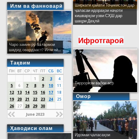
Ширкати ҳайати Тоҷикистон дар
Илм ва фанноварӣ
ҷаласаи идораҳои наҷоти
кишварҳои узви СҲШ дар
шаҳри Деҳлӣ
Ифротгароӣ
Чаро замин рӯ ба гармои
шадид овардааст? Илм чӣ...
Тақвим
ПН
ВТ
СР
ЧТ
ПТ
СБ
ВС
1
2
3
4
Терроризм вабои аср
5
6
7
8
9
10
11
12
13
14
15
16
17
18
Омор
19
20
21
22
23
24
25
26
27
28
29
30
June 2023
Ҳаводиси олам
Идомаи ҷаласаҳои