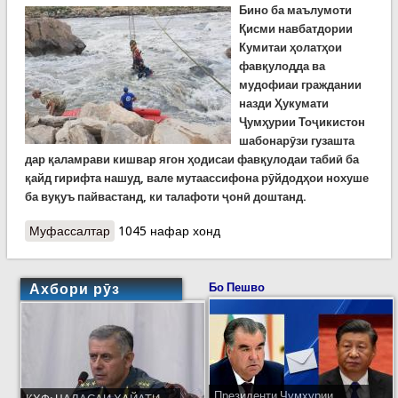
Бино ба
маълумоти
Қисми навбатдории
Кумитаи ҳолатҳои
фавқулодда ва
мудофиаи граждании
назди Ҳукумати
Ҷумҳурии Тоҷикистон
шабонарӯзи гузашта
дар қаламрави кишвар ягон ҳодисаи фавқулодаи табиӣ ба
қайд гирифта нашуд, вале мутаассифона рӯйдодҳои нохуше
ба вуқуъ пайвастанд, ки талафоти ҷонӣ доштанд.
Муфассалтар
о Хабарҳои рӯзи гузашта: Ҳалокати як нафар
1045 нафар хонд
дар Талхоби Данғара, ки ба ҷарии умқаш 800
метр сарозер шуда буд
Ахбори рӯз
Бо Пешво
Президенти Ҷумҳурии