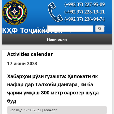
Поиск
КҲФ Тоҷикистон
Форма поиска
Навигация
Activities calendar
17 июни 2023
Хабарҳои рӯзи гузашта: Ҳалокати як
нафар дар Талхоби Данғара, ки ба
ҷарии умқаш 800 метр сарозер шуда
буд
Чоп шуд: 17/06/2023 |
redaktor