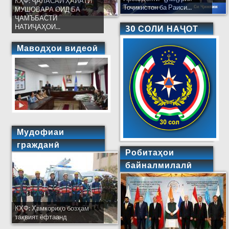
КҲФ: ҶАЛАСАИ ҲАЙАТИ
Тоҷикистон ба Раиси...
МУШОВАРА ОИД БА
ҶАМЪБАСТИ
НАТИҶАҲОИ...
30 СОЛИ НАҶОТ
Маводҳои видеоӣ
Мудофиаи
гражданӣ
Робитаҳои
байналмилалӣ
КҲФ: Ҳамкориҳо бозҳам
тақвият ёфтаанд