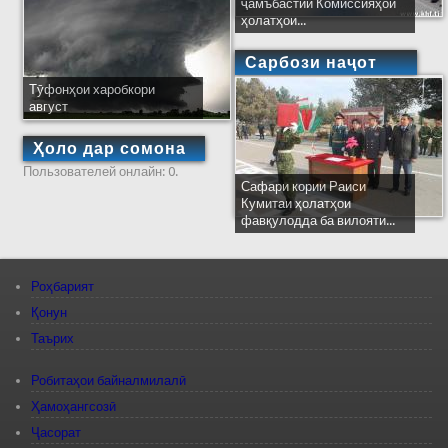
ҷамъбастии Комиссияҳои
ҳолатҳои...
Сарбози наҷот
Тӯфонҳои харобкори
август
Ҳоло дар сомона
Пользователей онлайн: 0.
Сафари кории Раиси
Кумитаи ҳолатҳои
фавқулодда ба вилояти...
Роҳбарият
Қонун
Таърих
Робитаҳои байналмилалӣ
Ҳамоҳангсозӣ
Ҷасорат