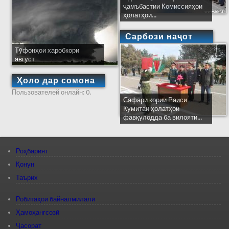
ҷамъбастии Комиссияҳои
ҳолатҳои...
Сарбози наҷот
Тӯфонҳои харобкори
август
Ҳоло дар сомона
Пользователей онлайн: 0.
Сафари кории Раиси
Кумитаи ҳолатҳои
фавқулодда ба вилояти...
Роҳбарият
Қонун
Таърих
Робитаҳои байналмилалӣ
Ҳамоҳангсозӣ
Ҷасорат