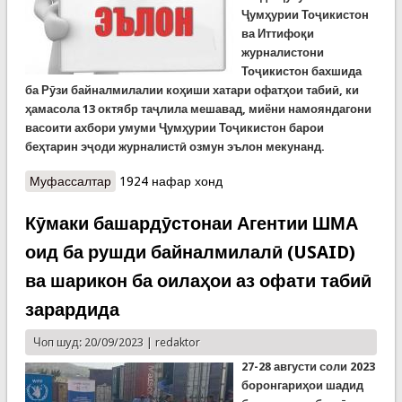
Ҷумҳурии Тоҷикистон
ва
Иттифоқи
журналистони
Тоҷикистон бахшида
ба Рӯзи байналмилалии к
оҳиши
хатари офатҳои табиӣ, ки
ҳамасола 13 октябр
таҷлил
а мешавад, миёни намояндагони
васоити ахбори умуми Ҷумҳурии Тоҷикистон барои
беҳтарин
эҷоди
журналистӣ озмун эълон мекунанд.
Муфассалтар
о Озмун барои журналистон
1924 нафар хонд
Кӯмаки башардӯстонаи Агентии ШМА
оид ба рушди байналмилалӣ (USAID)
ва шарикон ба оилаҳои аз офати табиӣ
зарардида
Чоп шуд: 20/09/2023 |
redaktor
27-28 августи соли 2023
боронгариҳои шадид