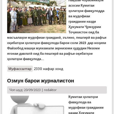
Нақшаи чорабиниҳои
асосии Кумитаи
ҳолатҳои фавқулодда
ва мудофиаи
граждании назди
Ҳукумати Ҷумҳурии
Тоҷикистон оид ба
масъалаҳои мудофиаи гражданӣ, эътино, пешгирӣ ва рафъи
оқибатҳои ҳолатҳои фавқулода барои соли 2023 дар ноҳияи
Файзобод машқи муккамали зернизоми ҳудудии Низоми
ягонаи давлатӣ оид ба пешгирӣ ва рафъи оқибатҳои
ҳолатҳои фавқулода...
Муфассалтар
о Машқи мукаммали оид ба пешгирӣ ва рафъи
2330 нафар хонд
оқибатҳои ҳолатҳои фавқулодда дар ноҳияи
Файзобод
Озмун барои журналистон
Чоп шуд: 20/09/2023 |
redaktor
Кумитаи ҳолатҳои
фавқулода ва
мудофиаи граждании
назди Ҳукумати