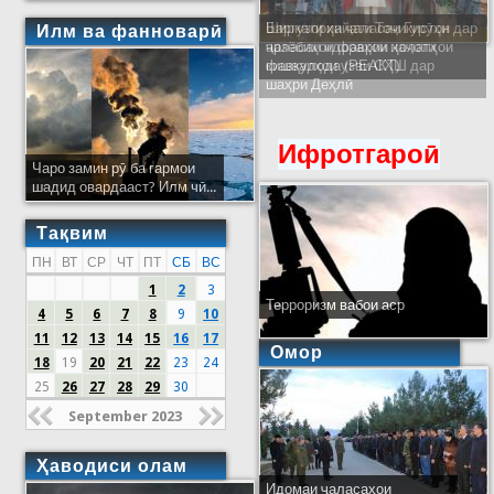
Ширкати ҳайати Тоҷикистон дар
Илм ва фанноварӣ
ҷаласаи идораҳои наҷоти
кишварҳои узви СҲШ дар
шаҳри Деҳлӣ
Ифротгароӣ
Чаро замин рӯ ба гармои
шадид овардааст? Илм чӣ...
Тақвим
ПН
ВТ
СР
ЧТ
ПТ
СБ
ВС
1
2
3
Терроризм вабои аср
4
5
6
7
8
9
10
11
12
13
14
15
16
17
Омор
18
19
20
21
22
23
24
25
26
27
28
29
30
September 2023
Ҳаводиси олам
Идомаи ҷаласаҳои