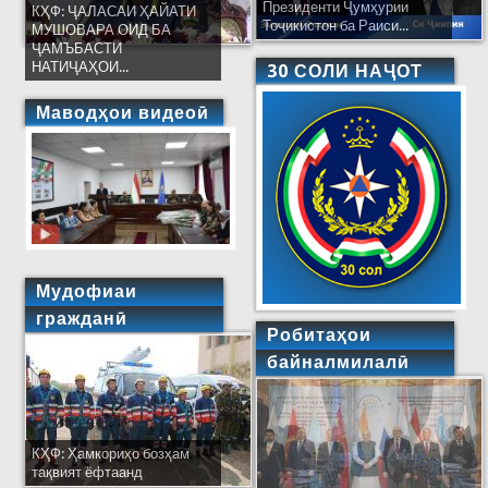
Президенти Ҷумҳурии
КҲФ: ҶАЛАСАИ ҲАЙАТИ
Тоҷикистон ба Раиси...
МУШОВАРА ОИД БА
ҶАМЪБАСТИ
НАТИҶАҲОИ...
30 СОЛИ НАҶОТ
Маводҳои видеоӣ
Мудофиаи
гражданӣ
Робитаҳои
байналмилалӣ
КҲФ: Ҳамкориҳо бозҳам
тақвият ёфтаанд