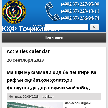
Поиск
КҲФ Тоҷикистон
Форма поиска
Навигация
Activities calendar
20 сентября 2023
Машқи мукаммали оид ба пешгирӣ ва
рафъи оқибатҳои ҳолатҳои
фавқулодда дар ноҳияи Файзобод
Чоп шуд: 20/09/2023 |
redaktor
Дар асоси иҷрои