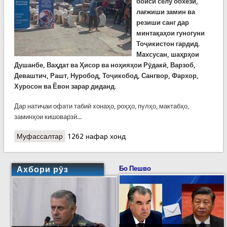
боиси селу обхезӣ,
лағжиши замин ва
резиши санг дар
минтақаҳои гуногуни
Тоҷикистон гардид.
Махсусан, шаҳрҳои
Душанбе, Ваҳдат ва Ҳисор ва ноҳияҳои Рӯдакӣ, Варзоб,
Деваштич, Рашт, Нуробод, Тоҷикобод, Сангвор, Фархор,
Хуросон ва Ёвон зарар диданд.
Дар натиҷаи офати табиӣ хонаҳо, роҳҳо, пулҳо, мактабҳо,
заминҳои кишоварзӣ...
Муфассалтар
о Кӯмаки башардӯстонаи Агентии ШМА оид ба
1262 нафар хонд
рушди байналмилалӣ (USAID) ва шарикон ба
оилаҳои аз офати табиӣ зарардида
Ахбори рӯз
Бо Пешво