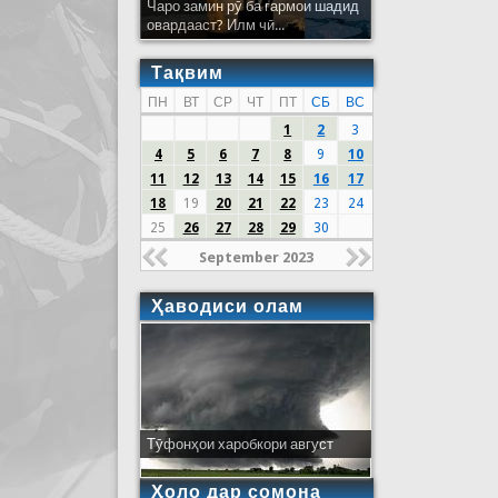
Чаро замин рӯ ба гармои шадид
овардааст? Илм чӣ...
Тақвим
ПН
ВТ
СР
ЧТ
ПТ
СБ
ВС
1
2
3
4
5
6
7
8
9
10
11
12
13
14
15
16
17
18
19
20
21
22
23
24
25
26
27
28
29
30
September 2023
Ҳаводиси олам
Тӯфонҳои харобкори август
Ҳоло дар сомона