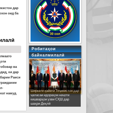
икистон дар
охон оид ба
милалӣ
Робитаҳои
байналмилалӣ
Алмаато
қоти
тобовар ва
дид, ки дар
ҳбарии Раиси
 граждании
л-
Ширкати ҳайати Тоҷикистон дар
кат намуд.
ҷаласаи идораҳои наҷоти
кишварҳои узви СҲШ дар
шаҳри Деҳлӣ