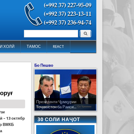
Поиск
Форма поиска
И ХОЛӢ
ТАМОС
REACT
Бо Пешво
оруғ
Президенти Ҷумҳурии
Тоҷикистон ба Раиси...
ӯзи
 – 13 октябр
30 СОЛИ НАҶОТ
ар ВМКБ
ва