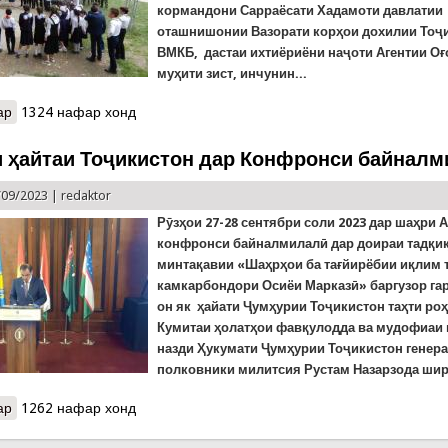
кормандони Сарраёсати Хадамоти давлатии
оташнишонии Вазорат
и корҳои дохилии Тоҷ
ВМКБ,
дастаи ихтиёриёни наҷоти Агентии Оғ
муҳити зист, инчунин...
ар
о Тамрини қаиқронӣ ва намоиши таҷҳизоти наҷот дар Хоруғ
1324 нафар хонд
 ҳайтаи Тоҷикистон дар Конфронси байнал
/09/2023 |
redaktor
Рӯзҳои 27-28 сентябри соли 2023 дар шаҳри 
конфронси байналмилалӣ дар доираи тадқи
минтақавии «Шаҳрҳои ба тағйирёбии иқлим 
камкарбондори Осиёи Марказӣ» баргузор гар
он як ҳайати Ҷумҳурии Тоҷикистон таҳти ро
Кумитаи ҳолатҳои фавқулодда ва мудофиаи
назди Ҳукумати Ҷумҳурии Тоҷикистон генера
полковники милитсия Рустам Назарзода шир
ар
о Ширкати ҳайтаи Тоҷикистон дар Конфронси байналмилалӣ
1262 нафар хонд