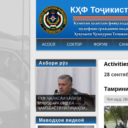
КҲФ Тоҷикис
АСОСӢ
СОХТОР
ФОРУМ
САН
Ахбори рӯз
Activiti
28 сентя
Тамрини
КҲФ: ҶАЛАСАИ ҲАЙАТИ
Чоп шуд: 28
МУШОВАРА ОИД БА
ҶАМЪБАСТИ НАТИҶАҲОИ...
Маводҳои видеоӣ