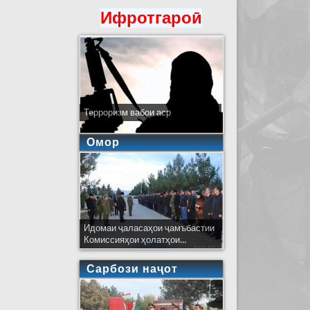
Ифротгароӣ
Терроризм вабои аср
Омор
Идомаи ҷаласаҳои ҷамъбастии
Комиссияҳои ҳолатҳои...
Сарбози наҷот