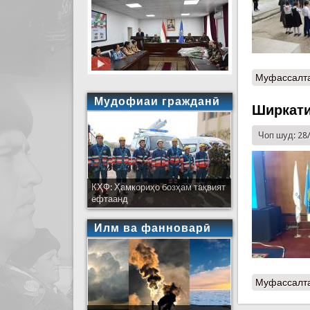
Муфассалт
Мудофиаи гражданӣ
Ширкати
Чоп шуд: 28
КҲФ: Ҳамкориҳо бозҳам тақвият
ёфтаанд
Илм ва фанноварӣ
Муфассалт