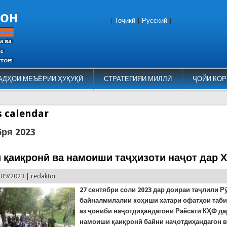
тон
|
Тоҷикӣ
|
Русский
|
АДҲОИ МЕЪЁРИИ ҲУҚУҚӢ
СТРАТЕГИЯИ МИЛЛӢ
ҶОЙИ КОР
es calendar
бря 2023
 қаиқронӣ ва намоиши таҷҳизоти наҷот дар Х
/09/2023 |
redaktor
27 сентябри соли 2023 дар доираи таҷлили Р
байналмилалии коҳиши хатари офатҳои табиӣ
аз ҷониби наҷотдиҳандагони Раёсати КҲФ д
намоиши қаиқронӣ байни наҷотдиҳандагон 