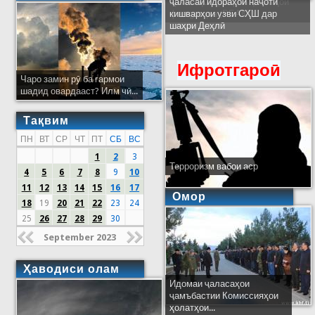
ҷаласаи идораҳои наҷоти
кишварҳои узви СҲШ дар
шаҳри Деҳлӣ
Ифротгароӣ
Чаро замин рӯ ба гармои
шадид овардааст? Илм чӣ...
Тақвим
ПН
ВТ
СР
ЧТ
ПТ
СБ
ВС
1
2
3
Терроризм вабои аср
4
5
6
7
8
9
10
11
12
13
14
15
16
17
Омор
18
19
20
21
22
23
24
25
26
27
28
29
30
September 2023
Ҳаводиси олам
Идомаи ҷаласаҳои
ҷамъбастии Комиссияҳои
ҳолатҳои...