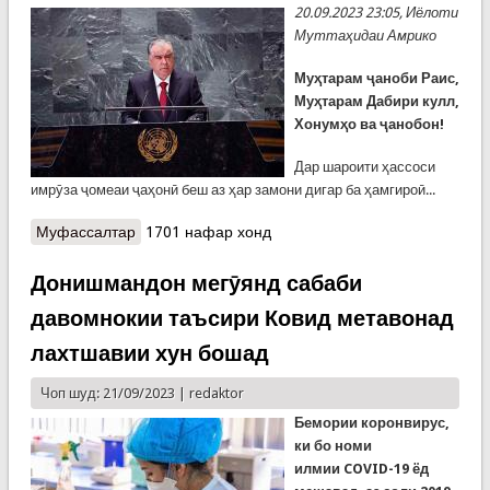
20.09.2023 23:05, Иёлоти
Муттаҳидаи Амрико
Муҳтарам ҷаноби Раис,
Муҳтарам Дабири кулл,
Хонумҳо ва ҷанобон!
Дар шароити ҳассоси
имрӯза ҷомеаи ҷаҳонӣ беш аз ҳар замони дигар ба ҳамгироӣ...
Муфассалтар
о Суханронии Президенти Ҷумҳурии Тоҷикистон
1701 нафар хонд
дар мубоҳисаҳои умумии иҷлоси 78-уми
Маҷмаи умумии Созмони Милали Муттаҳид
Донишмандон мегӯянд сабаби
давомнокии таъсири Ковид метавонад
лахтшавии хун бошад
Чоп шуд: 21/09/2023 |
redaktor
Бемории коронвирус,
ки бо номи
илмии
COVID-19 ёд