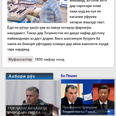
мешавад, аз соли 2019
дар саросари олам
паҳн шуд ва чун як
касалии уфунии
хатарзо машҳур гашт.
Ёди он рӯзҳо ҳанӯз ҳам аз лавҳи хотирҳо фаромӯш
нашудааст. Танҳо дар Тоҷикистон мо даҳҳо нафар дӯстону
пайвандонро аз даст додем. Басо шахсияҳои бузурге ба
чанги ин беморӣ уфтодаву оламро дар айни камолоти эҷодӣ
тарк карданд.
Муфассалтар
о Донишмандон мегӯянд сабаби давомнокии
1800 нафар хонд
таъсири Ковид метавонад лахтшавии хун бошад
Ахбори рӯз
Бо Пешво
Президенти Ҷумҳурии
КҲФ: ҶАЛАСАИ ҲАЙАТИ
Тоҷикистон ба Раиси...
МУШОВАРА ОИД БА