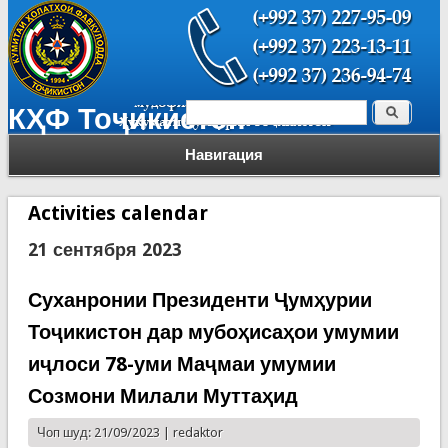
Поиск
КҲФ Тоҷикистон
Форма поиска
Навигация
Activities calendar
21 сентября 2023
Суханронии Президенти Ҷумҳурии
Тоҷикистон дар мубоҳисаҳои умумии
иҷлоси 78-уми Маҷмаи умумии
Созмони Милали Муттаҳид
Чоп шуд: 21/09/2023 |
redaktor