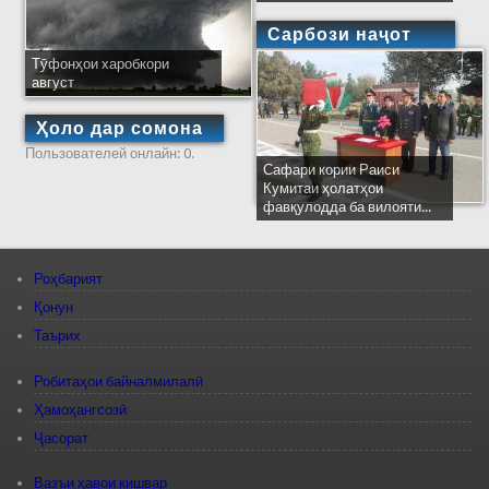
Сарбози наҷот
Тӯфонҳои харобкори
август
Ҳоло дар сомона
Пользователей онлайн: 0.
Сафари кории Раиси
Кумитаи ҳолатҳои
фавқулодда ба вилояти...
Роҳбарият
Қонун
Таърих
Робитаҳои байналмилалӣ
Ҳамоҳангсозӣ
Ҷасорат
Вазъи ҳавои кишвар