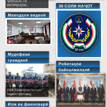
ҶАМЪБАСТИ
НАТИҶАҲОИ...
30 СОЛИ НАҶОТ
Маводҳои видеоӣ
Мудофиаи
гражданӣ
Робитаҳои
байналмилалӣ
КҲФ: Ҳамкориҳо бозҳам
тақвият ёфтаанд
Ширкати ҳайати Тоҷикистон дар
Илм ва фанноварӣ