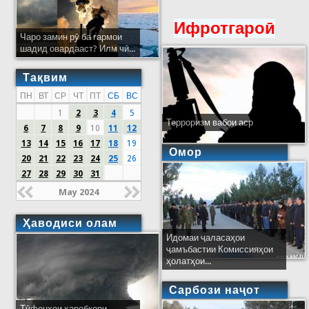
Ифротгароӣ
Чаро замин рӯ ба гармои
шадид овардааст? Илм чӣ...
Тақвим
ПН
ВТ
СР
ЧТ
ПТ
СБ
ВС
1
2
3
4
5
Терроризм вабои аср
6
7
8
9
10
11
12
13
14
15
16
17
18
19
Омор
20
21
22
23
24
25
26
27
28
29
30
31
May 2024
Ҳаводиси олам
Идомаи ҷаласаҳои
ҷамъбастии Комиссияҳои
ҳолатҳои...
Сарбози наҷот
Тӯфонҳои харобкори