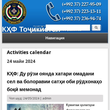
Поиск
КҲФ Тоҷикистон
Форма поиска
Навигация
Activities calendar
24 майи 2024
КҲФ: Ду рӯзи оянда хатари омадани
сел ва болоравии сатҳи оби рӯдхонаҳо
боқӣ мемонад
Чоп шуд: 24/05/2024 |
admin
Кумитаи ҳолатҳои