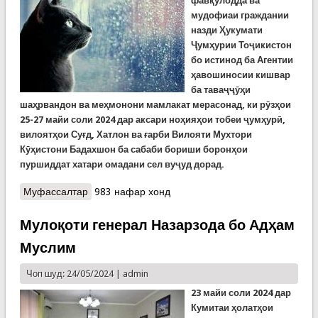
фавқулодда ва
мудофиаи граждании
назди Ҳукумати
Ҷумҳурии Тоҷикистон
бо истинод ба Агентии
ҳавошиносии кишвар
ба таваҷҷӯҳи
шаҳрвандон ва меҳмонони мамлакат мерасонад, ки рӯзҳои
25-27 майи соли 2024 дар аксари ноҳияҳои тобеи ҷумҳурӣ,
вилоятҳои Суғд, Хатлон ва ғарби Вилояти Мухтори
Кӯҳистони Бадахшон ба сабаби бориши боронҳои
пуршиддат хатари омадани сел вуҷуд дорад.
Муфассалтар
о КҲФ: Ду рӯзи оянда хатари омадани сел ва
983 нафар хонд
болоравии сатҳи оби рӯдхонаҳо боқӣ мемонад
Мулоқоти генерал Назарзода бо Адҳам
Муслим
Чоп шуд: 24/05/2024 |
admin
23 майи соли 2024 дар
Кумитаи ҳолатҳои