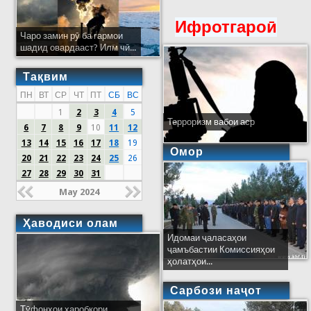
Ифротгароӣ
Чаро замин рӯ ба гармои
шадид овардааст? Илм чӣ...
Тақвим
ПН
ВТ
СР
ЧТ
ПТ
СБ
ВС
1
2
3
4
5
Терроризм вабои аср
6
7
8
9
10
11
12
13
14
15
16
17
18
19
Омор
20
21
22
23
24
25
26
27
28
29
30
31
May 2024
Ҳаводиси олам
Идомаи ҷаласаҳои
ҷамъбастии Комиссияҳои
ҳолатҳои...
Сарбози наҷот
Тӯфонҳои харобкори