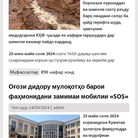
боронҳои пуршиддат
ва шамоли сахту раъду
барқ омадани селҳо ба
қайд гирифта шуда,
ҳамчунин
имдодгарони КҲФ ҷасади як нафари ғарқшударо дар
шимоли кишвар пайдо карданд.
23-юми майи соли 2024
соати 16:03-дақиқа ҳангоми
гузаронидани корҳои ҷустуҷӯии рӯиобиву ва зериобӣ дар
Муфассалтар
о Ҷасади марде, ки рӯзи 22 май ғарқ шуда буд,
896 нафар хонд
пайдо шуд
Оғози дидору мулоқотҳо барои
фаҳмонидани замимаи мобилии «SOS»
Чоп шуд: 24/05/2024 |
admin
23 майи соли 2024
кормандони Кумитаи
ҳолатҳои фавқулодда
ва мудофиаи