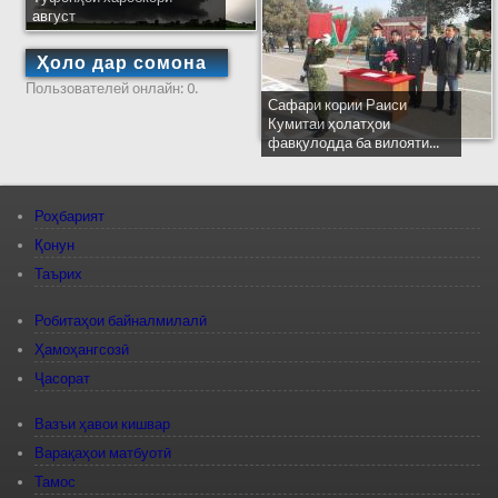
август
Ҳоло дар сомона
Пользователей онлайн: 0.
Сафари кории Раиси
Кумитаи ҳолатҳои
фавқулодда ба вилояти...
Роҳбарият
Қонун
Таърих
Робитаҳои байналмилалӣ
Ҳамоҳангсозӣ
Ҷасорат
Вазъи ҳавои кишвар
Варақаҳои матбуотӣ
Тамос