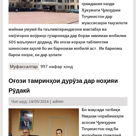
граждании назди
Ҳукумати Ҷумҳурии
Тоҷикистон дар
муассисаҳои таҳсилоти
миёнаи умумӣ ба таълимгирандагони мактабҳо ва
омӯзгорон воӯриҳо гузаронида дар бораи замимаи мобилии
SOS маълумот доданд. Ин оғози корҳои таблиғотии
шиносоии аҳолӣ бо ин барномаи мобилӣ аст. Ин барнома
барои онҳое, ки дар ҳолати
Муфассалтар
о Оғози дидору мулоқотҳо барои фаҳмонидани
997 нафар хонд
замимаи мобилии «SOS»
Оғози тамринҳои дурӯза дар ноҳияи
Рӯдакӣ
Чоп шуд: 24/05/2024 |
admin
Бо мақсади татбиқи
Нақшаи чорабиниҳои
асосии Ҷумҳурии
Тоҷикистон оид ба
мудофиаи гражданӣ,