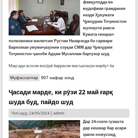
фавқулодда ва
мудофиаи граждании
назди Ҳукумати
Ҷумҳурии Тоҷикистон
мулоқоти раиси
Кумита генерал-
полковники милитсия Рустам Назарзода бо сарвари
Барномаи умумиҷаҳонии озуқаи СММ дар Ҷумҳурии
Тоҷикистон ҷаноби Адҳам Мусаллам баргузор шуд
.
Мақсади асосии вохӯрӣ баррасии масъалаҳои марбут ба
Муфассалтар
о Мулоқоти генерал Назарзода бо Адҳам
907 нафар хонд
Муслим
Ҷасади марде, ки рӯзи 22 май ғарқ
шуда буд, пайдо шуд
Чоп шуд: 24/05/2024 |
admin
Дар 24 соати гузашта
дар кишвар бар асари
ҳавои номусоид,