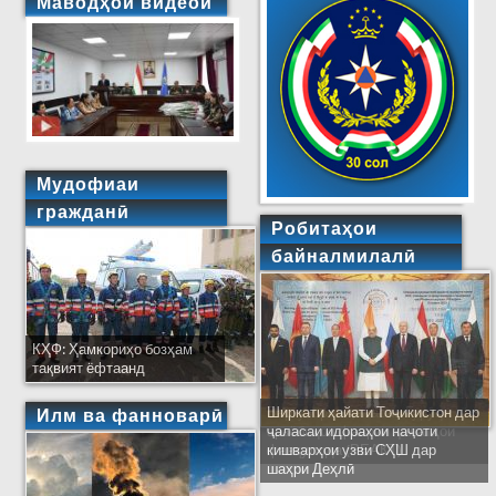
Маводҳои видеоӣ
Мудофиаи
гражданӣ
Робитаҳои
байналмилалӣ
КҲФ: Ҳамкориҳо бозҳам
тақвият ёфтаанд
Ширкати ҳайати Тоҷикистон дар
Илм ва фанноварӣ
ҷаласаи идораҳои наҷоти
кишварҳои узви СҲШ дар
шаҳри Деҳлӣ