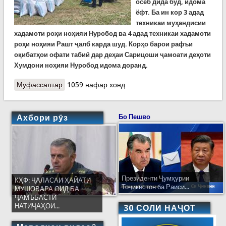
осеб дида буд, идома
ёфт. Ба ин кор 3 адад
техникаи муҳандисии
хадамоти роҳи ноҳияи Нуробод ва 4 адад техникаи хадамоти
роҳи ноҳияи Рашт ҷалб карда шуд. Корҳо барои рафъи
оқибатҳои офати табиӣ дар деҳаи Сарицоши ҷамоати деҳоти
Хумдони ноҳияи Нуробод идома доранд.
Муфассалтар
о Кумакҳо ба зарардидагони ноҳияҳои Нуробод
1059 нафар хонд
ва Рашт расиданд
Ахбори рӯз
Бо Пешво
Президенти Ҷумҳурии
КҲФ: ҶАЛАСАИ ҲАЙАТИ
Тоҷикистон ба Раиси...
МУШОВАРА ОИД БА
ҶАМЪБАСТИ
НАТИҶАҲОИ...
30 СОЛИ НАҶОТ