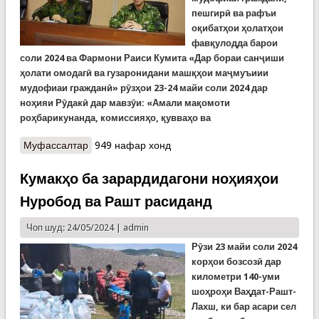
пешгирӣ ва рафъи
оқибатҳои ҳолатҳои
фавқулодда барои
соли 2024 ва Фармони Раиси Кумита «Дар бораи санҷиши
ҳолати омодагӣ ва гузаронидани машқҳои маҷмуъиии
мудофиаи гражданӣ» рӯзҳои 23-24 майи соли 2024 дар
ноҳияи Рӯдакӣ дар мавзӯи: «Амали мақомоти
роҳбарикунанда, комиссияҳо, қувваҳо ва
Муфассалтар
о Оғози тамринҳои дурӯза дар ноҳияи Рӯдакӣ
949 нафар хонд
Кумакҳо ба зарардидагони ноҳияҳои
Нуробод ва Рашт расиданд
Чоп шуд: 24/05/2024 |
admin
Рӯзи 23 майи соли 2024
корҳои бозсозӣ дар
километри 140-уми
шоҳроҳи Ваҳдат-Рашт-
Лахш, ки бар асари сел