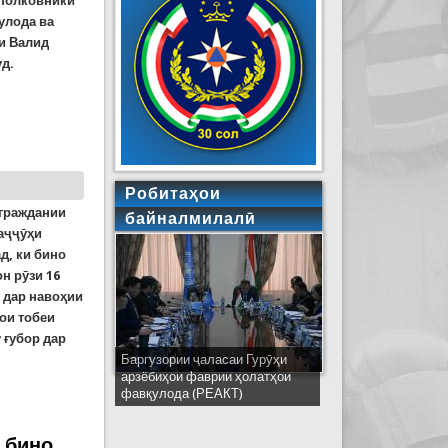
-полковники
улода ва
и Валид
д.
олатҳои фавқулодда бо Сафири Фавқулодда ва
ни Саудӣ
Робитаҳои
 граждании
байналмилалӣ
аҷҷӯҳи
д, ки бино
н рӯзи 16
о дар навоҳии
ои тобеи
 ғубор дар
Баргузории ҷаласаи Гурӯҳи
Ширкати ҳайати Тоҷикистон дар
арзёбиҳои фаврии ҳолатҳои
ҷаласаи идораҳои наҷоти
фавқулода (РЕАКТ)
кишварҳои узви СҲШ дар
шаҳри Деҳлӣ
 бино