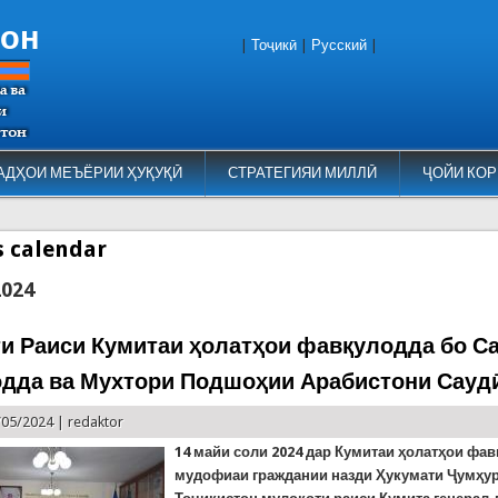
тон
|
Тоҷикӣ
|
Русский
|
АДҲОИ МЕЪЁРИИ ҲУҚУҚӢ
СТРАТЕГИЯИ МИЛЛӢ
ҶОЙИ КОР
es calendar
2024
и Раиси Кумитаи ҳолатҳои фавқулодда бо С
дда ва Мухтори Подшоҳии Арабистони Сауд
/05/2024 |
redaktor
14 майи соли 2024 дар Кумитаи ҳолатҳои фа
мудофиаи граждании назди Ҳукумати Ҷумҳу