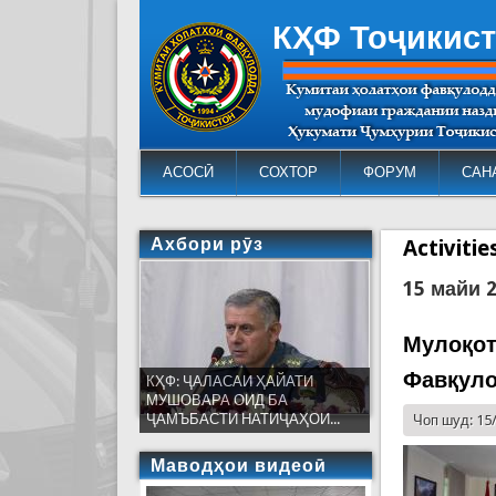
КҲФ Тоҷикис
АСОСӢ
СОХТОР
ФОРУМ
САН
Ахбори рӯз
Activiti
15 майи 
Мулоқот
Фавқуло
КҲФ: ҶАЛАСАИ ҲАЙАТИ
МУШОВАРА ОИД БА
ҶАМЪБАСТИ НАТИҶАҲОИ...
Чоп шуд: 15
Маводҳои видеоӣ