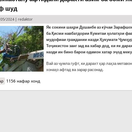
ф шуд
/05/2024 |
redaktor
Як сокини шаҳри Душанбе аз кӯчаи Зарафшон
ба Қисми навбатдории Кумитаи ҳолатҳои фа
мудофиаи граждании назди Ҳукумати Ҷумҳу
Тоҷикистон занг зад ва хабар дод, ки як дара
назди ин бино барои одамон хатар эҷод меку
Вай аз ҷумла гуфт, ки дарахт ҳар лаҳза метаво
хонаҳо афтад ва зарар расонад.
ар
о Хатари шикастану афтидани дарахти азим ба боми як бино ба
1156 нафар хонд