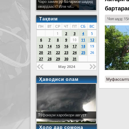
Чаро замин рӯ ба гармои шадид
овардааст? Илм чӣ...
бартара
Тақвим
Чоп шуд: 15
ПН
ВТ
СР
ЧТ
ПТ
СБ
ВС
1
2
3
4
5
6
7
8
9
10
11
12
13
14
15
16
17
18
19
20
21
22
23
24
25
26
27
28
29
30
31
May 2024
Ҳаводиси олам
Муфассалт
Тӯфонҳои харобкори август
Ҳоло дар сомона