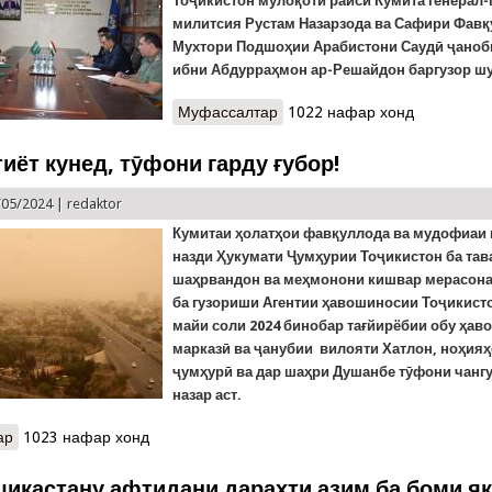
Тоҷикистон мулоқоти раиси Кумита генерал
милитсия Рустам Назарзода ва Сафири Фавқ
Мухтори Подшоҳии Арабистони Саудӣ ҷаноб
ибни Абдурраҳмон ар-Решайдон баргузор шу
Муфассалтар
о Мулоқоти Раиси Кумитаи ҳ
1022 нафар хонд
Мухтори Подшоҳии Арабисто
иёт кунед, тӯфони гарду ғубор!
/05/2024 |
redaktor
Кумитаи ҳолатҳои фавқуллода ва мудофиаи
назди Ҳукумати Ҷумҳурии Тоҷикистон ба тав
шаҳрвандон ва меҳмонони кишвар мерасона
ба гузориши Агентии ҳавошиносии Тоҷикисто
майи соли 2024 бинобар тағйирёбии обу ҳав
марказӣ ва ҷанубии вилояти Хатлон, ноҳияҳ
ҷумҳурӣ ва дар шаҳри Душанбе тӯфони чангу
назар аст.
ар
о КҲФ: Эҳтиёт кунед, тӯфони гарду ғубор!
1023 нафар хонд
шикастану афтидани дарахти азим ба боми як