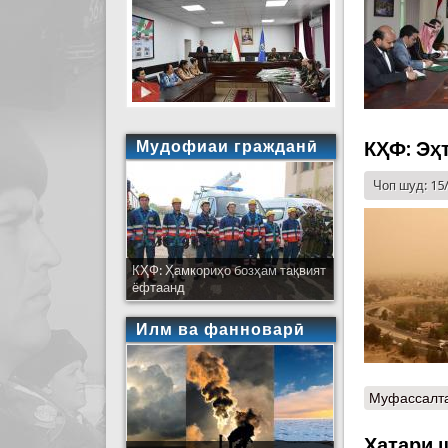
Мудофиаи гражданӣ
КҲФ: Эҳт
Чоп шуд: 15
КҲФ: Ҳамкориҳо бозҳам тақвият
ёфтаанд
Илм ва фанноварӣ
Муфассалт
Хатари 