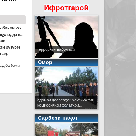
Ифротгароӣ
 бинои 2/2
вқулодда ва
рии
хти бузурге
Терроризм вабои аср
над.
Омор
над ба боми
ртараф шуд
Идомаи ҷаласаҳои ҷамъбастии
Комиссияҳои ҳолатҳои...
Сарбози наҷот