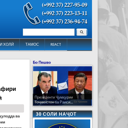
Поиск
Форма поиска
И ХОЛӢ
ТАМОС
REACT
Бо Пешво
афири
ӣ
Президенти Ҷумҳурии
Тоҷикистон ба Раиси...
30 СОЛИ НАҶОТ
вқулодда ва
рии