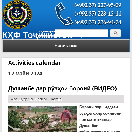
Поиск
КҲФ Тоҷикистон
Форма поиска
Навигация
Activities calendar
12 майи 2024
Душанбе дар рӯзҳои боронӣ (ВИДЕО)
Чоп шуд: 12/05/2024 |
admin
Борони пуршиддати
рӯзҳои охир сокинони
пойтахти кишвар,
Душанбеи
зебоманзарро гӯё дар