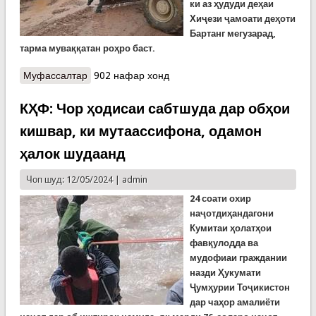
ки аз ҳудуди деҳаи
Хиҷези
ҷ
амоати
де
ҳ
оти
Бартанг мегузарад,
тарма мува
ққатан роҳро баст.
Муфассалтар
о КҲФ: Хабари тарма дар ВМКБ ва омадани сел
902 нафар хонд
дар Нуробод
КҲФ: Чор ҳодисаи сабтшуда дар обҳои
кишвар, ки мутаассифона, одамон
ҳалок шудаанд
Чоп шуд: 12/05/2024 |
admin
24 соати охир
наҷотдиҳандагони
Кумитаи ҳолатҳои
фавқулодда ва
мудофиаи граждании
назди Ҳукумати
Ҷумҳурии Тоҷикистон
дар чаҳор амалиёти