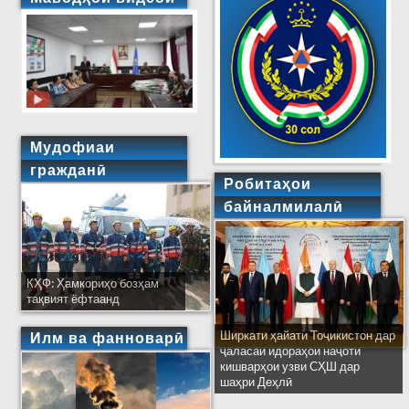
Мудофиаи
гражданӣ
Робитаҳои
байналмилалӣ
КҲФ: Ҳамкориҳо бозҳам
тақвият ёфтаанд
Ширкати ҳайати Тоҷикистон дар
Илм ва фанноварӣ
ҷаласаи идораҳои наҷоти
кишварҳои узви СҲШ дар
шаҳри Деҳлӣ