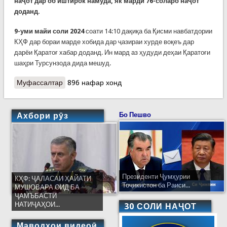
наҷот дар об иштирок намуда, як марди 76-соларо наҷот
доданд.
9-уми майи соли 2024
соати 14:10 дақиқа ба Қисми навбатдории
КҲФ дар бораи марде хобида дар ҷазираи хурде воқеъ дар
дарёи Қаратоғ хабар доданд. Ин мард аз ҳудуди деҳаи Қаратоғи
шаҳри Турсунзода дида мешуд.
Муфассалтар
о КҲФ: Чор ҳодисаи сабтшуда дар обҳои
896 нафар хонд
кишвар, ки мутаассифона, одамон ҳалок
шудаанд
Ахбори рӯз
Бо Пешво
Президенти Ҷумҳурии
КҲФ: ҶАЛАСАИ ҲАЙАТИ
Тоҷикистон ба Раиси...
МУШОВАРА ОИД БА
ҶАМЪБАСТИ
НАТИҶАҲОИ...
30 СОЛИ НАҶОТ
Маводҳои видеоӣ