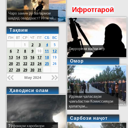
Ифротгароӣ
Чаро замин рӯ ба гармои
шадид овардааст? Илм чӣ...
Тақвим
ПН
ВТ
СР
ЧТ
ПТ
СБ
ВС
1
2
3
4
5
Терроризм вабои аср
6
7
8
9
10
11
12
13
14
15
16
17
18
19
Омор
20
21
22
23
24
25
26
27
28
29
30
31
May 2024
Ҳаводиси олам
Идомаи ҷаласаҳои
ҷамъбастии Комиссияҳои
ҳолатҳои...
Сарбози наҷот
Тӯфонҳои харобкори