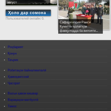
август
Ҳоло дар сомона
Пользователей онлайн: 0.
Сафари кории Раиси
Кумитаи ҳолатҳои
фавқулодда ба вилояти...
Роҳбарият
Қонун
Таърих
Робитаҳои байналмилалӣ
Ҳамоҳангсозӣ
Ҷасорат
Вазъи ҳавои кишвар
Варақаҳои матбуотӣ
Тамос