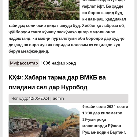
ғафлат ёфт. Ба ҳадде
ин борон шадид буд,
ки назираш ҳаддиақал
тайи даҳ соли охир дида нашуда буд. Хиёбонҳо лабрези об,
ҷӯйборҳои танги кӯчаву паскӯчаҳо дигар маҷоли онро
надоштанд, ки мавҷи пурталотуми оби боронро дар худ ҷо
диҳанд ва онро чун як воридаи нолозим аз соҳилҳои худ
берун меафканданд.
Муфассалтар
о Душанбе дар рӯзҳои боронӣ (ВИДЕО)
1006 нафар хонд
КҲФ: Хабари тарма дар ВМКБ ва
омадани сел дар Нуробод
Чоп шуд: 12/05/2024 |
admin
9 майи соли 2024 соати
13:38 дар километри
29-уми роҳи
мошингарди Рӯшон
Рушан-водии Бартанг,