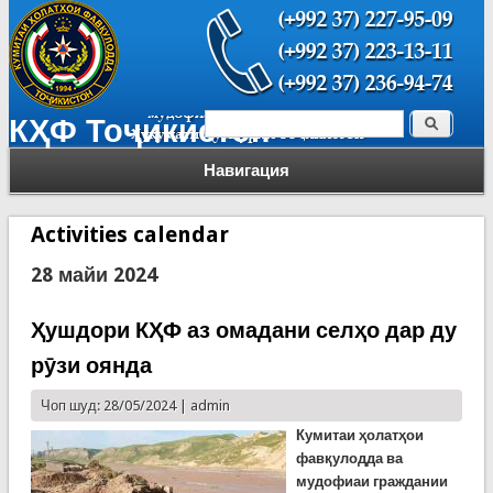
Поиск
КҲФ Тоҷикистон
Форма поиска
Навигация
Activities calendar
28 майи 2024
Ҳушдори КҲФ аз омадани селҳо дар ду
рӯзи оянда
Чоп шуд: 28/05/2024 |
admin
Кумитаи ҳолатҳои
фавқулодда ва
мудофиаи граждании