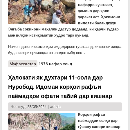
нафарро куштааст,
ҳамоно дар ҳоли
ҳаракат аст. Ҳокимони
вилояти баландкӯҳи
Энга ба сокинони маҳаллӣ дастур додаанд, ки ҳарчи зудтар
манзилҳои истиқоматии худро тарк кунанд.
Намояндагони созмонҳои имдодарсон гуфтаанд, ки шонси зинда
будани зери ярчмондагон чандон зиёд нест.
Муфассалтар
о Беш аз ду ҳазор ҷонбохтагони ярч дар Папуа-
1936 нафар хонд
Гвинеяи Нав
Ҳалокати як духтари 11-сола дар
Нуробод. Идомаи корҳои рафъи
паёмадҳои офати табиӣ дар кишвар
Чоп шуд: 28/05/2024 |
admin
Корҳои рафъи
паёмадҳои селҳо дар
гӯшаву канори кишвар