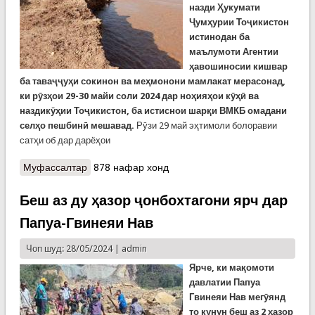
назди Ҳукумати
Ҷумҳурии Тоҷикистон
истинодан ба
маълумоти Агентии
ҳавошиносии кишвар
ба таваҷҷуҳи сокинон ва меҳмонони мамлакат мерасонад,
ки рӯзҳои 29-30 майи соли 2024 дар ноҳияҳои кӯҳӣ ва
наздикӯҳии Тоҷикистон, ба истиснои шарқи ВМКБ омадани
селҳо пешбинӣ мешавад.
Рӯзи 29 май эҳтимоли болоравии
сатҳи об дар дарёҳои
Муфассалтар
о Ҳушдори КҲФ аз омадани селҳо дар ду рӯзи
878 нафар хонд
оянда
Беш аз ду ҳазор ҷонбохтагони ярч дар
Папуа-Гвинеяи Нав
Чоп шуд: 28/05/2024 |
admin
Ярче, ки мақомоти
давлатии Папуа
Гвинеяи Нав мегӯянд
то кунун беш аз 2 ҳазор