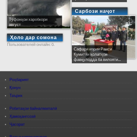
Сарбози наҷот
Тӯфонҳои харобкори
август
Ҳоло дар сомона
Пользователей онлайн: 0.
Сафари кории Раиси
Кумитаи ҳолатҳои
фавқулодда ба вилояти...
Роҳбарият
Қонун
Таърих
Робитаҳои байналмилалӣ
Ҳамоҳангсозӣ
Ҷасорат
Вазъи ҳавои кишвар