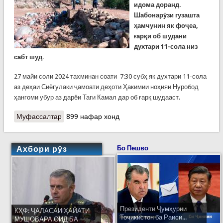
идома доранд.
Шабонарӯзи гузашта
ҳамчунин як фоҷеа,
ғарқи об шудани
духтари 11-сола низ
сабт шуд.
27 майи соли 2024 тахминан соати 7:30 субҳ як духтари 11-сола
аз деҳаи Сиёгулаки ҷамоати деҳоти Ҳакимии ноҳияи Нуробод
ҳангоми убур аз дарёи Таги Камал дар об ғарқ шудааст.
Муфассалтар
о Ҳалокати як духтари 11-сола дар Нуробод.
899 нафар хонд
Идомаи корҳои рафъи паёмадҳои офати табиӣ
дар кишвар
Ахбори рӯз
Бо Пешво
Президенти Ҷумҳурии
КҲФ: ҶАЛАСАИ ҲАЙАТИ
Тоҷикистон ба Раиси...
МУШОВАРА ОИД БА