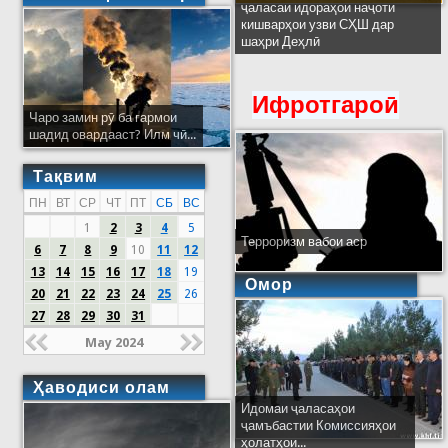
ҷаласаи идораҳои наҷоти
кишварҳои узви СҲШ дар
шаҳри Деҳлӣ
Ифротгароӣ
Чаро замин рӯ ба гармои
шадид овардааст? Илм чӣ...
Тақвим
ПН
ВТ
СР
ЧТ
ПТ
СБ
ВС
1
2
3
4
5
Терроризм вабои аср
6
7
8
9
10
11
12
13
14
15
16
17
18
19
Омор
20
21
22
23
24
25
26
27
28
29
30
31
May 2024
Ҳаводиси олам
Идомаи ҷаласаҳои
ҷамъбастии Комиссияҳои
ҳолатҳои...