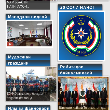
ҶАМЪБАСТИ
НАТИҶАҲОИ...
30 СОЛИ НАҶОТ
Маводҳои видеоӣ
Мудофиаи
гражданӣ
Робитаҳои
байналмилалӣ
КҲФ: Ҳамкориҳо бозҳам
тақвият ёфтаанд
Ширкати ҳайати Тоҷикистон дар
Илм ва фанноварӣ