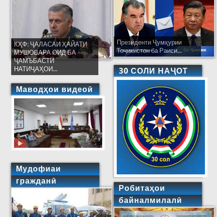
Президенти Ҷумҳурии
КҲФ: ҶАЛАСАИ ҲАЙАТИ
Тоҷикистон ба Раиси...
МУШОВАРА ОИД БА
ҶАМЪБАСТИ
НАТИҶАҲОИ...
30 СОЛИ НАҶОТ
Маводҳои видеоӣ
Мудофиаи
гражданӣ
Робитаҳои
байналмилалӣ