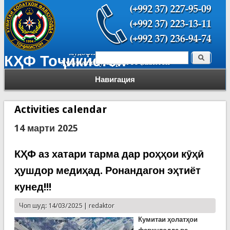
Поиск
КҲФ Тоҷикистон
Форма поиска
Навигация
Activities calendar
14 марти 2025
КҲФ аз хатари тарма дар роҳҳои кӯҳӣ
ҳушдор медиҳад. Ронандагон эҳтиёт
кунед!!!
Чоп шуд: 14/03/2025 |
redaktor
Кумитаи ҳолатҳои