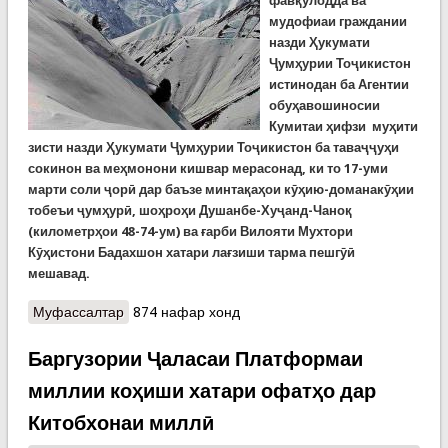
фавқулодда ва
мудофиаи граждании
назди Ҳукумати
Ҷумҳурии Тоҷикистон
истинодан ба Агентии
обуҳавошиносии
Кумитаи ҳифзи муҳити
зисти назди Ҳукумати Ҷумҳурии Тоҷикистон ба таваҷҷуҳи
сокинон ва меҳмонони кишвар мерасонад, ки то 17-уми
марти соли ҷорӣ дар баъзе минтақаҳои кӯҳию-доманакӯҳии
тобеъи ҷумҳурӣ, шоҳроҳи Душанбе-Хуҷанд-Чаноқ
(километрҳои 48-74-ум) ва ғарби Вилояти Мухтори
Кӯҳистони Бадахшон хатари лағзиши тарма пешгӯӣ
мешавад.
Муфассалтар
о КҲФ аз хатари тарма дар роҳҳои кӯҳӣ ҳушдор
874 нафар хонд
медиҳад. Ронандагон эҳтиёт кунед!!!
Баргузории Ҷаласаи Платформаи
миллии коҳиши хатари офатҳо дар
Китобхонаи миллӣ