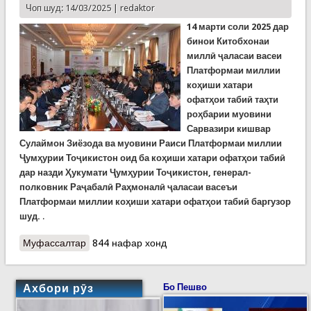
Чоп шуд: 14/03/2025 |
redaktor
14 марти соли 2025 дар
бинои Китобхонаи
миллӣ ҷаласаи васеи
Платформаи миллии
коҳиши хатари
офатҳои табиӣ таҳти
роҳбарии муовини
Сарвазири кишвар
Сулаймон
Зиёзода ва муовини Раиси Платформаи миллии
Ҷумҳурии Тоҷикистон оид ба
коҳиши
хатари офатҳои табиӣ
дар назди Ҳукумати Ҷумҳурии Тоҷикистон
, г
енерал-
полковник Раҷабалӣ Раҳмоналӣ
ҷаласаи васеъи
Платформаи миллии коҳиши хатари офатҳои табиӣ баргузор
шуд.
.
Муфассалтар
о Баргузории Ҷаласаи Платформаи миллии
844 нафар хонд
коҳиши хатари офатҳо дар Китобхонаи миллӣ
Ахбори рӯз
Бо Пешво