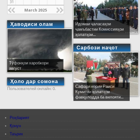
31
March 2025
Ҳаводиси олам
Идомаи ҷаласаҳои
ҷамъбастии Комиссияҳои
ҳолатҳои...
Сарбози наҷот
Тӯфонҳои харобкори
август
Ҳоло дар сомона
Сафари кории Раиси
Пользователей онлайн: 0.
Кумитаи ҳолатҳои
фавқулодда ба вилояти...
Роҳбарият
Қонун
Таърих