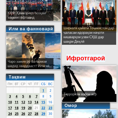
КҲФ: Ҳамкориҳо бозҳам
тақвият ёфтаанд
Ширкати ҳайати Тоҷикистон дар
Илм ва фанноварӣ
ҷаласаи идораҳои наҷоти
кишварҳои узви СҲШ дар
шаҳри Деҳлӣ
Ифротгароӣ
Чаро замин рӯ ба гармои
шадид овардааст? Илм чӣ...
Тақвим
ПН
ВТ
СР
ЧТ
ПТ
СБ
ВС
1
2
Терроризм вабои аср
3
4
5
6
7
8
9
10
11
12
13
14
15
16
Омор
17
18
19
20
21
22
23
24
25
26
27
28
29
30