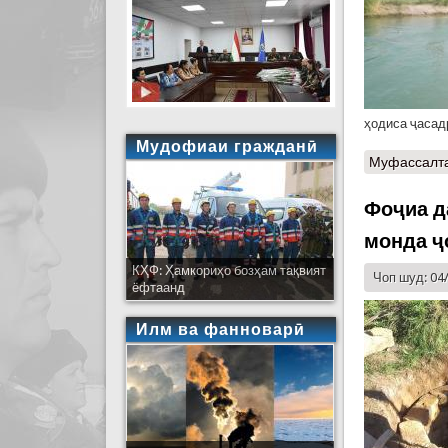
ҳодиса ҷасад
Мудофиаи гражданӣ
Муфассалт
Фоҷиа д
монда ҷ
КҲФ: Ҳамкориҳо бозҳам тақвият
Чоп шуд: 04
ёфтаанд
Илм ва фанноварӣ