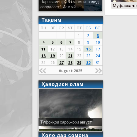
Чаро замин рӯ ба гармои шадид
Муфассалт
овардааст? Илм чӣ...
Тақвим
ПН
ВТ
СР
ЧТ
ПТ
СБ
ВС
1
2
3
4
5
6
7
8
9
10
11
12
13
14
15
16
17
18
19
20
21
22
23
24
25
26
27
28
29
30
31
August 2025
Ҳаводиси олам
Тӯфонҳои харобкори август
Ҳоло дар сомона