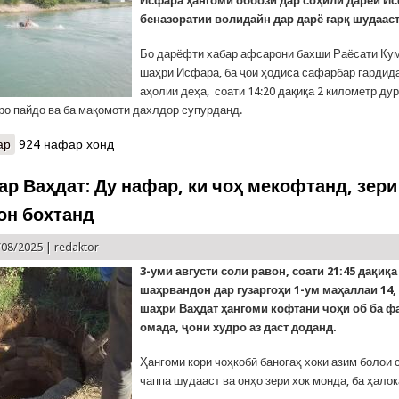
Исфара ҳангоми оббозӣ дар соҳили дарёи И
беназоратии волидайн дар дарё ғарқ шудааст
Бо дарёфти хабар афсарони бахши Раёсати Ку
шаҳри Исфара, ба ҷои ҳодиса сафарбар гардида
аҳолии деҳа, соати 14:20 дақиқа 2 километр дур
ро пайдо ва ба мақомоти дахлдор супурданд.
ар
о Ҳалокати ду ноболиғ ҳангоми оббозӣ дар шаҳрҳои Душанбе ва
924 нафар хонд
ар Ваҳдат: Ду нафар, ки чоҳ мекофтанд, зери
он бохтанд
/08/2025 |
redaktor
3-уми августи соли равон, соати 21:45 дақиқ
шаҳрвандон дар гузаргоҳи 1-ум маҳаллаи 14,
шаҳри Ваҳдат ҳангоми кофтани чоҳи об ба ф
омада, ҷони худро аз даст доданд.
Ҳангоми кори чоҳкобӣ баногаҳ хоки азим болои
чаппа шудааст ва онҳо зери хок монда, ба ҳало