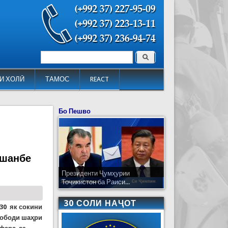
Поиск
Форма поиска
И ХОЛӢ
ТАМОС
REACT
Бо Пешво
ушанбе
Президенти Ҷумҳурии
Тоҷикистон ба Раиси...
30 СОЛИ НАҶОТ
:30 як сокини
нободи шаҳри