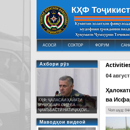
КҲФ Тоҷикис
АСОСӢ
СОХТОР
ФОРУМ
САН
Ахбори рӯз
Activiti
04 август
Ҳалокат
ва Исфа
КҲФ: ҶАЛАСАИ ҲАЙАТИ
МУШОВАРА ОИД БА
ҶАМЪБАСТИ НАТИҶАҲОИ...
Чоп шуд: 04
Маводҳои видеоӣ