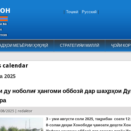
тон
|
Тоҷикӣ
|
Русский
|
АДҲОИ МЕЪЁРИИ ҲУҚУҚӢ
СТРАТЕГИЯИ МИЛЛӢ
ҶОЙИ КОР
es calendar
а 2025
и ду ноболиғ ҳангоми оббозӣ дар шаҳрҳои Д
ра
/08/2025 |
redaktor
3 – уми августи соли 2025, тақрибан соати 12
8-солаи деҳаи Хонободи ҷамоати деҳоти Хо