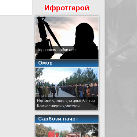
а ҷон бохтанд
Ифротгароӣ
Терроризм вабои аср
Омор
Идомаи ҷаласаҳои ҷамъбастии
Комиссияҳои ҳолатҳои...
Сарбози наҷот