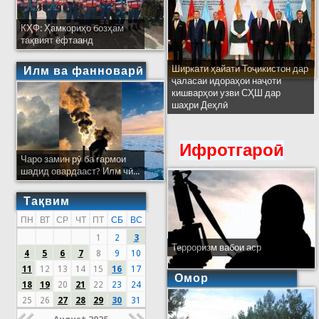
КҲФ: Ҳамкориҳо бозҳам
тақвият ёфтаанд
Ширкати ҳайати Тоҷикистон дар
Илм ва фанноварӣ
ҷаласаи идораҳои наҷоти
кишварҳои узви СҲШ дар
шаҳри Деҳлӣ
Ифротгароӣ
Чаро замин рӯ ба гармои
шадид овардааст? Илм чӣ...
Тақвим
ПН
ВТ
СР
ЧТ
ПТ
СБ
ВС
1
2
3
Терроризм вабои аср
4
5
6
7
8
9
10
11
12
13
14
15
16
17
Омор
18
19
20
21
22
23
24
25
26
27
28
29
30
31