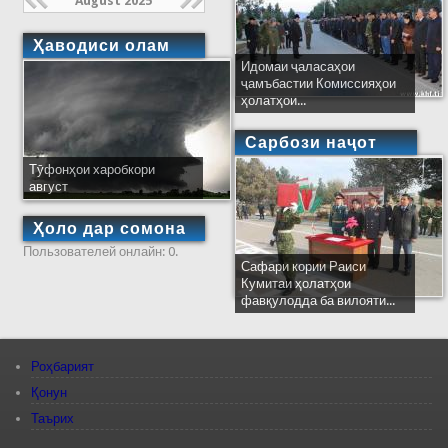
August 2025
Ҳаводиси олам
Идомаи ҷаласаҳои
ҷамъбастии Комиссияҳои
ҳолатҳои...
Сарбози наҷот
Тӯфонҳои харобкори
август
Ҳоло дар сомона
Пользователей онлайн: 0.
Сафари кории Раиси
Кумитаи ҳолатҳои
фавқулодда ба вилояти...
Роҳбарият
Қонун
Таърих