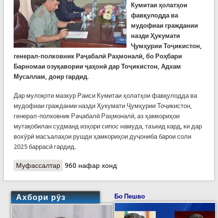
Кумитаи ҳолатҳои
фавқулодда ва
мудофиаи граждании
назди Ҳукумати
Ҷумҳурии Тоҷикистон,
генерал-полковник Раҷабалӣ Раҳмоналӣ, бо Роҳбари
Барномаи озуқавории ҷаҳонӣ дар Тоҷикистон, Адхам
Мусаллам, доир гардид.
Дар мулоқоти мазкур Раиси Кумитаи ҳолатҳои фавқулодда ва
мудофиаи граждании назди Ҳукумати Ҷумҳурии Тоҷикистон,
генерал-полковник Раҷабалӣ Раҳмоналӣ, аз ҳамкориҳои
мутақобилан судманд изҳори сипос намуда, таъкид кард, ки дар
вохӯрӣ масъалаҳои рушди ҳамкориҳои дуҷониба барои соли
2025 баррасӣ гардид.
Муфассалтар
о КҲФ: Ҳамкориҳои байналмилалӣ густариш
960 нафар хонд
меёбанд
Ахбори рӯз
Бо Пешво