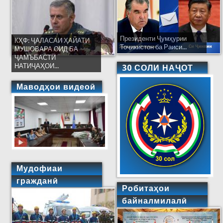
Президенти Ҷумҳурии
КҲФ: ҶАЛАСАИ ҲАЙАТИ
Тоҷикистон ба Раиси...
МУШОВАРА ОИД БА
ҶАМЪБАСТИ
НАТИҶАҲОИ...
30 СОЛИ НАҶОТ
Маводҳои видеоӣ
Мудофиаи
гражданӣ
Робитаҳои
байналмилалӣ