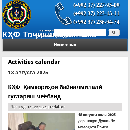
Поиск
КҲФ Тоҷикистон
Форма поиска
Навигация
Activities calendar
18 августа 2025
КҲФ: Ҳамкориҳои байналмилалӣ
густариш меёбанд
Чоп шуд: 18/08/2025 |
redaktor
18 августи соли 2025
дар шаҳри Душанбе
мулоқоти Раиси