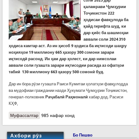
соли 2025 дар
қаламрави Ҷумҳурии
Тоҷикистон 222
ҳодисаи фавқулода ба
қайд гирифта шуд, ки
дар қиёс ба шашмоҳаи
аввали соли 2024 310
ҳодиса камтар аст. Аз ин ҳисоб 9 ҳодиса ба иқтисоди шаҳру
ноҳияҳои 19 миллиону 665 ҳазору 300 сомони зарари
иқтисодӣ расонд. Ин ҳам дар ҳолест, ки дар нимсолаи
аввали соли гузашта зарари иқтисодии расида аз офатҳои
табиӣ 130 миллиону 663 ҳазору 500 сомонӣ буд.
Дар ин бора рӯзи гузашта Раиси Кумитаи ҳолатҳои фавқулодда
ва мудофиаи граждании назди Ҳукумати Ҷумҳурии Тоҷикистон,
генерал-полковник
Раҷабалӣ Раҳмоналӣ
хабар дод. Расиси
КҲФ,
Муфассалтар
о Офатҳои табиӣ ба кишвар ба маблағи 19
985 нафар хонд
миллиону 665 ҳазору 300 сомонӣ зарар расонд
Ахбори рӯз
Бо Пешво