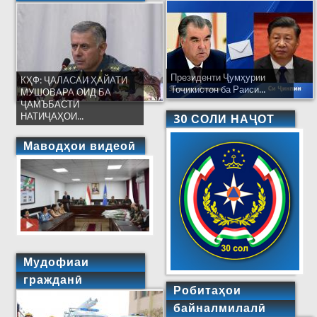
Президенти Ҷумҳурии
КҲФ: ҶАЛАСАИ ҲАЙАТИ
Тоҷикистон ба Раиси...
МУШОВАРА ОИД БА
ҶАМЪБАСТИ
НАТИҶАҲОИ...
30 СОЛИ НАҶОТ
Маводҳои видеоӣ
Мудофиаи
гражданӣ
Робитаҳои
байналмилалӣ