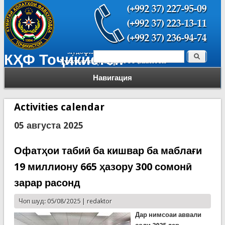
Поиск
КҲФ Тоҷикистон
Форма поиска
Навигация
Activities calendar
05 августа 2025
Офатҳои табиӣ ба кишвар ба маблағи
19 миллиону 665 ҳазору 300 сомонӣ
зарар расонд
Чоп шуд: 05/08/2025 |
redaktor
Дар нимсоаи аввали