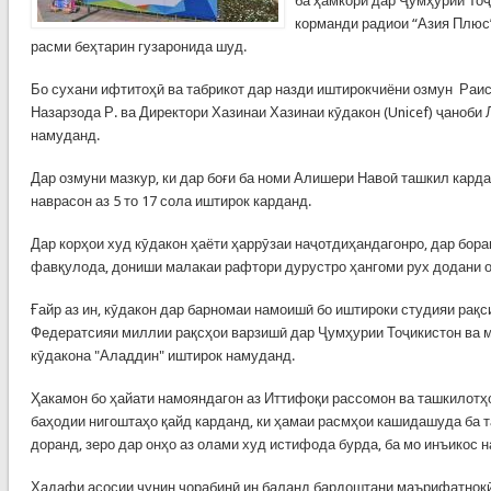
ба ҳамкорӣ дар Ҷумҳурии Тоҷ
корманди радиои “Азия Плюс
расми беҳтарин гузаронида шуд.
Бо сухани ифтитоҳӣ ва табрикот дар назди иштирокчиёни озмун Раи
Назарзода Р. ва Директори Хазинаи Хазинаи кӯдакон (Unicef) ҷаноб
намуданд.
Дар озмуни мазкур, ки дар боғи ба номи Алишери Навоӣ ташкил карда 
наврасон аз 5 то 17 сола иштирок карданд.
Дар корҳои худ кӯдакон ҳаёти ҳаррӯзаи наҷотдиҳандагонро, дар бора
фавқулода, дониши малакаи рафтори дурустро ҳангоми рух додани о
Ғайр аз ин, кӯдакон дар барномаи намоишӣ бо иштироки студияи рақси
Федератсияи миллии рақсҳои варзишӣ дар Ҷумҳурии Тоҷикистон ва 
кӯдакона "Аладдин" иштирок намуданд.
Ҳакамон бо ҳайати намояндагон аз Иттифоқи рассомон ва ташкилотҳ
баҳодии нигоштаҳо қайд карданд, ки ҳамаи расмҳои кашидашуда ба т
доранд, зеро дар онҳо аз олами худ истифода бурда, ба мо инъикос 
Ҳадафи асосии чунин чорабинӣ ин баланд бардоштани маърифатнокӣ