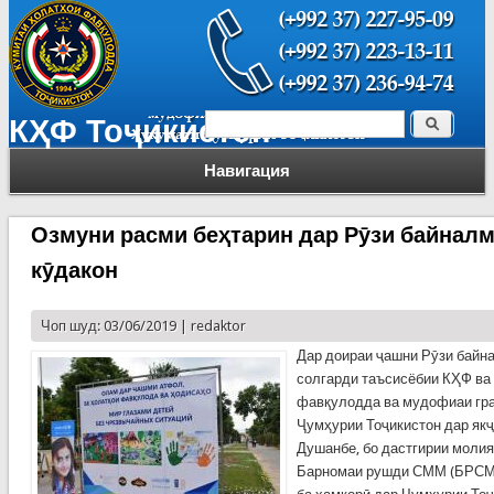
Поиск
КҲФ Тоҷикистон
Форма поиска
Навигация
Озмуни расми беҳтарин дар Рӯзи байнал
кӯдакон
Чоп шуд: 03/06/2019 |
redaktor
Дар доираи ҷашни Рӯзи байна
солгарди таъсисёбии КҲФ ва
фавқулодда ва мудофиаи гр
Ҷумҳурии Тоҷикистон дар якҷ
Душанбе, бо дастгирии молияв
Барномаи рушди СММ (БРСММ