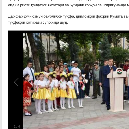
оид ба риояи қоидаҳои бехатарӣ ва бурдани корҳои пешгирикунанда 
Дар фарҷоми озмун ба ғолибон туҳфа, дипломҳои фахрии Кумита ва
туҳфаҳои хотиравӣ супорида шуд.
1
/
4