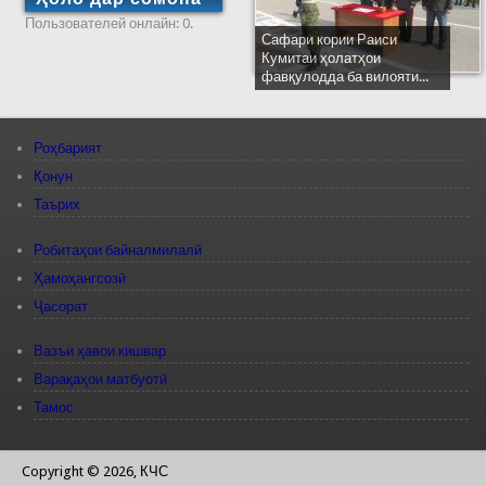
Пользователей онлайн: 0.
Сафари кории Раиси
Кумитаи ҳолатҳои
фавқулодда ба вилояти...
Роҳбарият
Қонун
Таърих
Робитаҳои байналмилалӣ
Ҳамоҳангсозӣ
Ҷасорат
Вазъи ҳавои кишвар
Варақаҳои матбуотӣ
Тамос
Copyright © 2026, КЧС