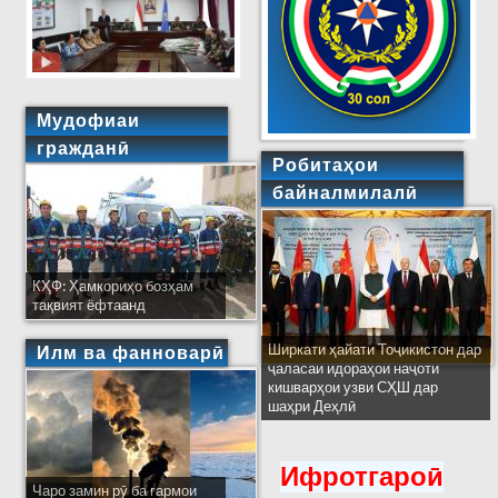
Мудофиаи
гражданӣ
Робитаҳои
байналмилалӣ
КҲФ: Ҳамкориҳо бозҳам
тақвият ёфтаанд
Ширкати ҳайати Тоҷикистон дар
Илм ва фанноварӣ
ҷаласаи идораҳои наҷоти
кишварҳои узви СҲШ дар
шаҳри Деҳлӣ
Ифротгароӣ
Чаро замин рӯ ба гармои