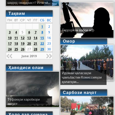
шадид овардааст? Илм чӣ...
Тақвим
ПН
ВТ
СР
ЧТ
ПТ
СБ
ВС
1
2
Терроризм вабои аср
3
4
5
6
7
8
9
10
11
12
13
14
15
16
Омор
17
18
19
20
21
22
23
24
25
26
27
28
29
30
June 2019
Ҳаводиси олам
Идомаи ҷаласаҳои
ҷамъбастии Комиссияҳои
ҳолатҳои...
Сарбози наҷот
Тӯфонҳои харобкори
август
Ҳоло дар сомона