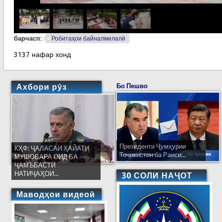
барчасп:
Робитаҳои байналмилалӣ
3137 нафар хонд
Ахбори рӯз
Бо Пешво
Президенти Ҷумҳурии
КҲФ: ҶАЛАСАИ ҲАЙАТИ
Тоҷикистон ба Раиси...
МУШОВАРА ОИД БА
ҶАМЪБАСТИ
НАТИҶАҲОИ...
30 СОЛИ НАҶОТ
Маводҳои видеоӣ