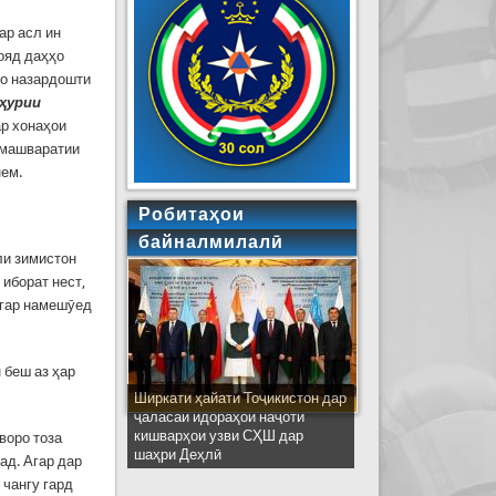
ар асл ин
шояд даҳҳо
Бо назардошти
ҳурии
ар хонаҳои
и машваратии
нем.
Робитаҳои
байналмилалӣ
ли зимистон
 иборат нест,
игар намешӯед
 беш аз ҳар
Ширкати ҳайати Тоҷикистон дар
ҷаласаи идораҳои наҷоти
кишварҳои узви СҲШ дар
воро тоза
шаҳри Деҳлӣ
ад. Агар дар
 чангу гард