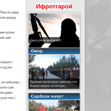
Ифротгароӣ
 Пеш аз ҳама,
нҷом диҳед,
амин қолин
шак ҳам
Терроризм вабои аср
Омор
хонаҳост.
и худ мо
Идомаи ҷаласаҳои ҷамъбастии
 ки ҷойҳоеро,
Комиссияҳои ҳолатҳои...
 калон ҳам
нин дари
Сарбози наҷот
унук нест,