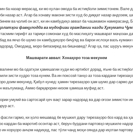
ин ба назар мерасад, ки мо кулан омода ба истиқболи зимистонем. Вале д
би назар аст. Агар ба хонаву макони зисти худ бо диққат назар андозем, 
бинем ва ҷолиб он аст, ки ин камбудиҳо аввал ба чашмамон намерасанд. 
ҳолатҳои фавқулодда ва мудофиаи граждании назди Ҳукумати Ҷум
тасмим гирифт аз тариқи сомонаи худ бо маслиҳату машварат маҷозан д
бад ва якҷо бо шумо он камбудиҳоро биҷӯяд ва барои ислоҳи вазъ кумак
надорад. Омодаед, моро бипазиред ва бишнавед? Агар ҳа, пас шуруъ меку
Машварати аввал: Хонаҳоро тоза мекунем
валини мо ба одатҳои ҳамешагии худи мо иртибот дорад, яъне ба истиқбо
или зисти худро тоза кунем. Ва ин поксозӣ танҳо аз тоза кардани тирезаҳо
орро доим мекунед. Қабул кунед: ҳамин тирезаҳоро ҳам шумо дар сармо д
ин маълуманд. Аммо барқарории низом ҳамеша муфид аст.
ории умумӣ ва сартосарӣ ҳеч вақт зарар надорад ва дар оғози зимистон ин
арур аст.
 фасли гармо, ки ҳоло мешавад бе мушкил дару тирезаҳоро боз кард ва ҳа
ро кардан ба маротиб осонтар аст, берун бурдани партовҳо мушкиле надор
 ин корҳоро анҷом надиҳед, пас тӯли чанд моҳи оянда дар иҳотаи партову