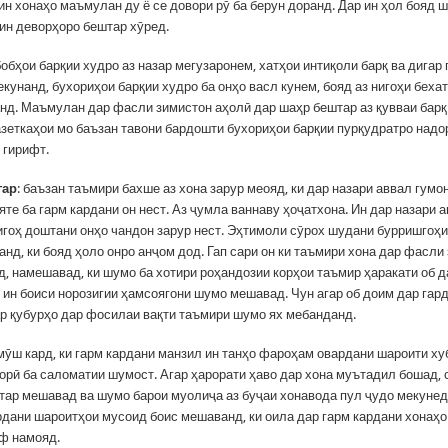
ин хонаҳо маъмулан ду ё се довори рӯ ба берун доранд. Дар ин ҳол бояд 
 ин деворҳоро бештар хӯред.
бҳои барқии худро аз назар мегузаронем, хатҳои интиқоли барқ ва дигар 
кунанд, бухориҳои барқии худро ба онҳо васл кунем, бояд аз нигоҳи беха
нд. Маъмулан дар фасли зимистон аҳолӣ дар шаҳр бештар аз қувваи бар
азеткаҳои мо баъзан тавони бардошти бухориҳои барқии пурқудратро надо
б гирифт.
гар
: баъзан таъмири бахше аз хона зарур меояд, ки дар назари аввал гумо
те ба гарм кардани он нест. Аз ҷумла ваннаву ҳоҷатхона. Ин дар назари 
нигоҳ доштани онҳо чандон зарур нест. Эҳтимоли сӯрох шудани бурришгоҳ
анд, ки бояд ҳоло онро анҷом дод. Гап сари он ки таъмири хона дар фасли
д, намешавад, ки шумо ба хотири роҳандозии корҳои таъмир ҳаракати об д
и ин боиси норозигии ҳамсоягони шумо мешавад. Чун агар об доим дар га
ар қубурҳо дар фосилаи вақти таъмири шумо ях мебанданд.
ӯш кард, ки гарм кардани манзил ин танҳо фароҳам овардани шароити хуб
хорӣ ба саломатии шумост. Агар ҳарорати ҳаво дар хона муътадил бошад, 
тар мешавад ва шумо барои муолиҷа аз буҷаи хонавода пул ҷудо мекунед
дани шароитҳои мусоид боис мешаванд, ки оила дар гарм кардани хонаҳо
аф намояд.