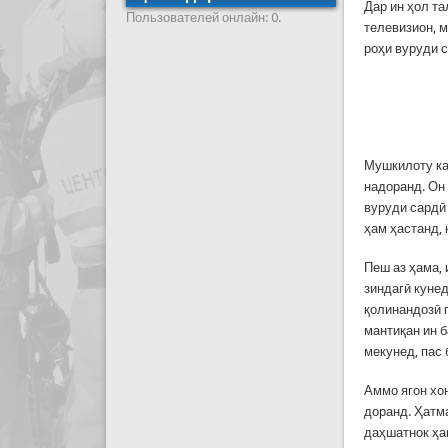
Дар ин ҳол та
Пользователей онлайн: 0.
телевизион, 
роҳи вуруди 
Мушкилоту кам
надоранд. Он
вуруди сардӣ
ҳам ҳастанд, 
Пеш аз ҳама,
зиндагӣ кунед
қолинандозӣ п
мантиқан ин 
мекунед, пас
Аммо ягон хо
доранд. Ҳатма
даҳшатнок ҳам