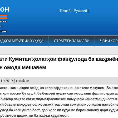
тон
|
Тоҷикӣ
|
Русский
|
АДҲОИ МЕЪЁРИИ ҲУҚУҚӢ
СТРАТЕГИЯИ МИЛЛӢ
ҶОЙИ КОР
ти Кумитаи ҳолатҳои фавқулода ба шаҳриён
н омода мешавем
/11/2019 |
redaktor
истон ҳам наздик омад, аз ҳоло сардиҳои онро эҳсос мекунем. Ва омо
ртҳои асосии бу хушӣ, бе беморӣ пушти сар гузоштани фасли сармо ас
о аксар вақт аз сатҳи хидматрасониҳои комуналӣ қаноатманд нестем.
 ки баъзан моҳҳову солҳо хизматрасонии комуналиро аслан намебине
умед ба каси дигар баст, дар ҳоле ки худи мо барои хонаву дари худ
ро анҷом диҳем, ки ба нафъи худи мост.