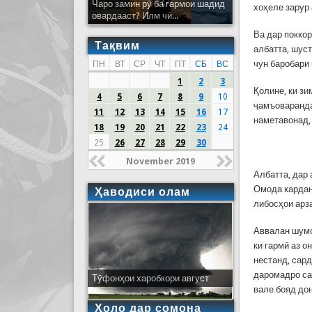
Чаро замин рӯ ба гармои шадид
хоҳеле зарур 
овардааст? Илм чӣ...
Ва дар поккор
Тақвим
албатта, шуст
чун баробари
ПН
ВТ
СР
ЧТ
ПТ
СБ
ВС
1
2
3
Қолине, ки зи
4
5
6
7
8
9
10
ҷамъоваранда
11
12
13
14
15
16
17
наметавонад
18
19
20
21
22
23
24
25
26
27
28
29
30
November 2019
Албатта, дар
Омода кардани
Ҳаводиси олам
либосҳои арз
Аввалан шумо 
ки гармӣ аз о
нестанд, сар
даромадро са
Тӯфонҳои харобкори август
вале бояд до
Ҳоло дар сомона