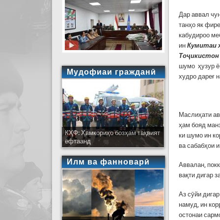
Дар аввал чун
танҳо як фире
кабудироо ме
ин
Кумитаи 
Тоҷикистон
шумо ҳузур ё
Мудофиаи гражданӣ
худро дареғ 
Маслиҳати ав
ҳам бояд манз
КҲФ: Ҳамкориҳо бозҳам тақвият
ки шумо ин к
ёфтаанд
ва сабабҳои 
Илм ва фанноварӣ
Аввалан, покк
вақти дигар з
Аз сӯйи дигар
намуд, ин кор
остонаи сармо