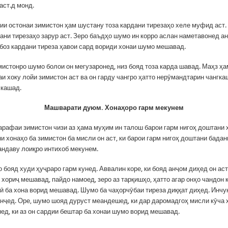
аст.д монд.
ии остонаи зимистон ҳам шустану тоза кардани тирезаҳо хеле муфид аст.
ани тирезаҳо зарур аст. Зеро баъдҳо шумо ин корро аслан наметавонед а
 боз кардани тиреза ҳавои сард вориди хонаи шумо мешавад.
мистонро шумо болои он мегузаронед, низ бояд тоза карда шавад. Маҳз ҳ
и хоку лойи зимистон аст ва он гарду чангро ҳатто нерӯмандтарин чангка
, кашад.
Машварати дуюм. Хонаҳоро гарм мекунем
 арафаи зимистон чизи аз ҳама муҳим ин талош барои гарм нигоҳ доштани 
 хонаҳо ба зимистон ба мисли он аст, ки барои гарм нигоҳ доштани бадан
андаву лоиқро интихоб мекунем.
бояд худи ҳуҷраро гарм кунед. Аввалин коре, ки бояд анҷом диҳед он аст,
н хориҷ мешавад, пайдо намоед, зеро аз тарқишҳо, ҳатто агар онҳо чандон
дӣ ба хона ворид мешавад. Шумо ба чаҳорчӯбаи тиреза диққат диҳед. Инчу
нҷед. Оре, шумо шояд дуруст меандешед, ки дар даромадгоҳ мисли кӯча х
нед, ки аз он сардии бештар ба хонаи шумо ворид мешавад.