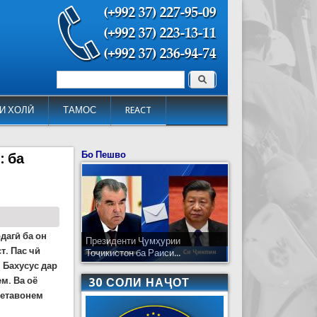
Поиск
Форма поиска
И ХОЛӢ
ТАМОС
REACT
Бо Пешво
: ба
дагӣ ба он
Президенти Ҷумҳурии
т. Пас чӣ
Тоҷикистон ба Раиси...
 Бахусус дар
м. Ва оё
30 СОЛИ НАҶОТ
 метавонем