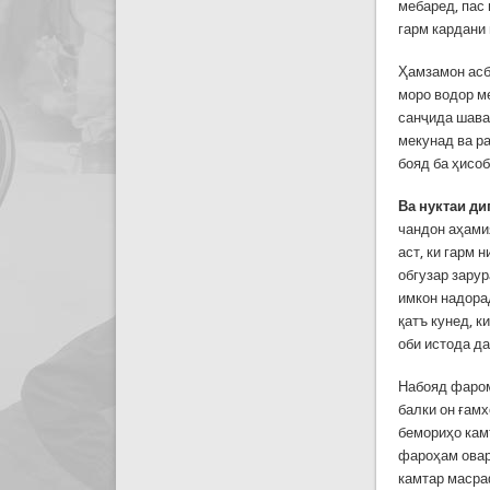
мебаред, пас 
гарм кардани
Ҳамзамон асбо
моро водор ме
санҷида шава
мекунад ва р
бояд ба ҳисо
Ва нуктаи ди
чандон аҳамия
аст, ки гарм 
обгузар зарур
имкон надора
қатъ кунед, к
оби истода д
Набояд фаром
балки он ғам
бемориҳо кам
фароҳам овар
камтар маср