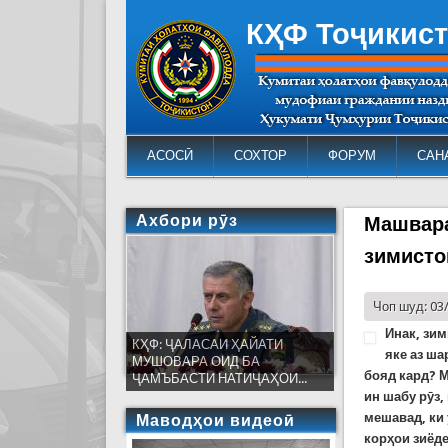
КҲФ Тоҷикис
АСОСӢ
СОХТОР
ФОРУМ
САН
Ахбори рӯз
Машвара
зимисто
Чоп шуд: 03
Инак, зим
КҲФ: ҶАЛАСАИ ҲАЙАТИ
яке аз ша
МУШОВАРА ОИД БА
бояд кард? М
ҶАМЪБАСТИ НАТИҶАҲОИ...
ин шабу рӯз,
мешавад, ки 
Маводҳои видеоӣ
корҳои зиёде