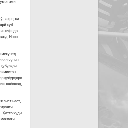
шумо ғами
гӯшаҳое, ки
тарӣ хуб
қ истифода
ранд. Инро
н мекунед
аввал чунин
и қубурҳои
 зимистон
ар қубурҳоро
рдиш набошад,
и зист нест,
сирояти
. Ҳатто худи
 маблағи