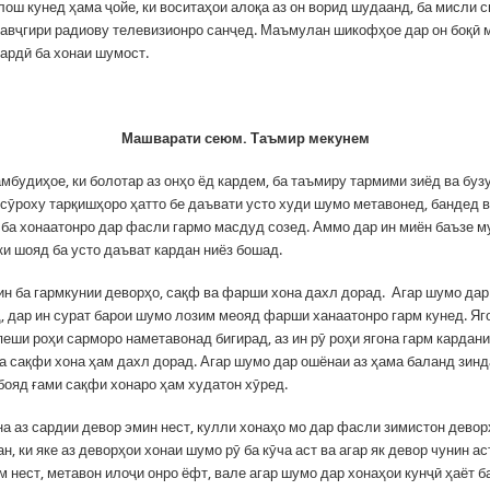
лош кунед ҳама ҷойе, ки воситаҳои алоқа аз он ворид шудаанд, ба мисли 
мавҷгири радиову телевизионро санҷед. Маъмулан шикофҳое дар он боқӣ 
сардӣ ба хонаи шумост.
Машварати сеюм. Таъмир мекунем
будиҳое, ки болотар аз онҳо ёд кардем, ба таъмиру тармими зиёд ва бузу
 сӯроху тарқишҳоро ҳатто бе даъвати усто худи шумо метавонед, бандед в
 ба хонаатонро дар фасли гармо масдуд созед. Аммо дар ин миён баъзе 
ки шояд ба усто даъват кардан ниёз бошад.
 ин ба гармкунии деворҳо, сақф ва фарши хона дахл дорад. Агар шумо да
, дар ин сурат барои шумо лозим меояд фарши ханаатонро гарм кунед. Яг
еши роҳи сарморо наметавонад бигирад, аз ин рӯ роҳи ягона гарм кардан
ба сақфи хона ҳам дахл дорад. Агар шумо дар ошёнаи аз ҳама баланд зинд
 бояд ғами сақфи хонаро ҳам худатон хӯред.
на аз сардии девор эмин нест, кулли хонаҳо мо дар фасли зимистон девор
н, ки яке аз деворҳои хонаи шумо рӯ ба кӯча аст ва агар як девор чунин ас
 нест, метавон илоҷи онро ёфт, вале агар шумо дар хонаҳои кунҷӣ ҳаёт б