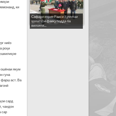
симҳои
мемонанд, ки
Сафари кории Раиси Кумитаи
ҳолатҳои фавқулодда ба
вилояти...
рг ниёз
а роҳи
мушкилиҳое
р ошёнаи якум
он гуна
и фарш аст. Ва
агонӣ
ҳои сард
т, чандон
а сар