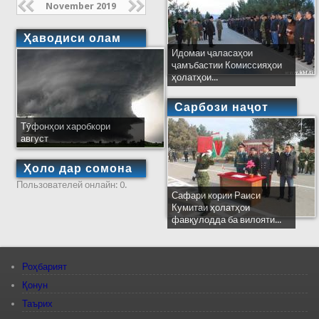
November 2019
Ҳаводиси олам
Идомаи ҷаласаҳои
ҷамъбастии Комиссияҳои
ҳолатҳои...
Сарбози наҷот
Тӯфонҳои харобкори
август
Ҳоло дар сомона
Пользователей онлайн: 0.
Сафари кории Раиси
Кумитаи ҳолатҳои
фавқулодда ба вилояти...
Роҳбарият
Қонун
Таърих