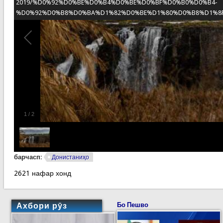
2019/%D0%92%D0%BE%D0%B4%D0%BE%D0%BF%D0%B0%D0%B4-
%D0%92%D0%B8%D0%BA%D1%82%D0%BE%D1%80%D0%B8%D1%8F.jp
1
/
2
барчасп:
Донистаниҳо
2621 нафар хонд
Ахбори рӯз
Бо Пешво