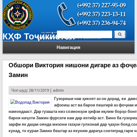
Поиск
КҲФ Тоҷикистон
Форма поиска
Навигация
Обшори Виктория нишони дигаре аз фоҷе
Замин
Чоп шуд: 28/11/2019 |
admin
Гузориши нав ҳикоят аз он дорад, ки дам
афзоиш аст ва барои пешгирӣ аз фоҷеаи 
намондааст. Дар гузашта низ созмонҳои ҳифзи иқлим борҳо бонги
барои наҷоти Замин фурсати кам дар ихтиёр аст. Бино ба гузо
зарфи як даҳаи оянда мизони газҳои гулхонаӣ дар ҷаҳон бояд со
кунад, то кураи Замин бештар аз якуним дараҷа сонтиград гарм 