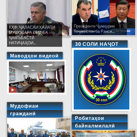
Президенти Ҷумҳурии
КҲФ: ҶАЛАСАИ ҲАЙАТИ
Тоҷикистон ба Раиси...
МУШОВАРА ОИД БА
ҶАМЪБАСТИ
НАТИҶАҲОИ...
30 СОЛИ НАҶОТ
Маводҳои видеоӣ
Мудофиаи
гражданӣ
Робитаҳои
байналмилалӣ