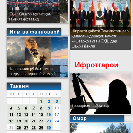
КҲФ: Ҳамкориҳо бозҳам
тақвият ёфтаанд
Ширкати ҳайати Тоҷикистон дар
Илм ва фанноварӣ
ҷаласаи идораҳои наҷоти
кишварҳои узви СҲШ дар
шаҳри Деҳлӣ
Ифротгароӣ
Чаро замин рӯ ба гармои
шадид овардааст? Илм чӣ...
Тақвим
ПН
ВТ
СР
ЧТ
ПТ
СБ
ВС
1
2
3
Терроризм вабои аср
4
5
6
7
8
9
10
11
12
13
14
15
16
17
Омор
18
19
20
21
22
23
24
25
26
27
28
29
30