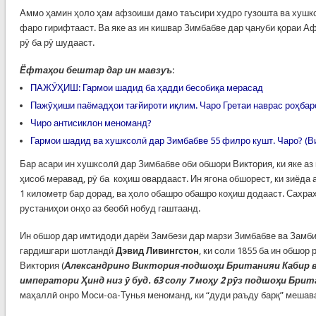
Аммо ҳамин ҳоло ҳам афзоиши дамо таъсири худро гузошта ва хушкс
фаро гирифтааст. Ва яке аз ин кишвар Зимбабве дар ҷануби қораи А
рӯ ба рӯ шудааст.
Ёфтаҳои бештар дар ин мавзуъ
:
ПАЖӮҲИШ: Гармои шадид ба ҳадди бесобиқа мерасад
Пажӯҳиши паёмадҳои тағйироти иқлим. Чаро Гретаи наврас роҳба
Чиро антисиклон меноманд?
Гармои шадид ва хушксолӣ дар Зимбабве 55 филро кушт. Чаро? (В
Бар асари ин хушксолӣ дар Зимбабве оби обшори Виктория, ки яке аз
ҳисоб меравад, рӯ ба коҳиш овардааст. Ин ягона обшорест, ки зиёда 
1 километр бар дорад, ва ҳоло обашро обашро коҳиш додааст. Сахраҳ
рустаниҳои онҳо аз беобӣ нобуд гаштаанд.
Ин обшор дар имтидоди дарёи Замбези дар марзи Зимбабве ва Замбия
гардишгари шотландӣ
Дэвид Ливингстон
, ки соли 1855 ба ин обшор
Виктория (
Александрино Виктория-подшоҳи Британияи Кабир в
императори Ҳинд низ ӯ буд. 63 солу 7 моҳу 2 рӯз подшоҳи Бри
маҳаллӣ онро Моси-оа-Тунья меноманд, ки “дуди раъду барқ” мешав