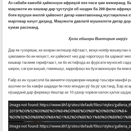
Аз сабаби камобӣ ҳайвонҳои африқоӣ яке паси ҳам мемиранд. Б
мақомоти ин кишвар дар ҷустуҷӯи об наздик ба 200 фили африқоӣ
боғи вуҳуши миллӣ ҳайвонот дигар наметавонанд мустақилона х
марговар наҷот диҳанд. Мақомоти давлатӣ мушкилоти дигар дор
кумак расонанд.
Ҳоли обшори Виктория имрӯз
Дар як гузорише, ки ахиран интишор ёфтааст, моҳи ноябр маъмулан о
ҳамзамон бо ин моҳест, ки ҳайвонот низ дар чарогоҳҳо ба ҳаракат ме
кишвар тасмим гирифтааст, ки бо истифода аз фурсати муносиб сад
шерон, сагҳои ваҳшӣ, говмешҳо, заррофаҳо ва бузгавазнҳоро ба мако
Ғайр аз ин хушксолӣ ба амнияти озуқавории кишвар таъсири манфӣ р
аҳолии он ба хавфи шадиди бе ғизо мондан рӯ ба рӯ ҳастанд. Бар аса
нӯшиданӣ дар фермаҳо бештар аз 10 ҳазор чорвои калон ҳалок шудаа
Image not found: https://www.khf.tj/sites/default/files//styles/galleri
2019/%D0%92%D0%BE%D0%B4%D0%BE%D0%BF%D0%B0%D0%B4-
%D0%92%D0%B8%D0%BA%D1%82%D0%BE%D1%80%D0%B8%D1%8F.jp
Image not found: https://www.khf.tj/sites/default/files//styles/galleri