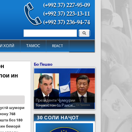
Поиск
Форма поиска
И ХОЛӢ
ТАМОС
REACT
Бо Пешво
он
лои ин
Президенти Ҷумҳурии
Тоҷикистон ба Раиси...
рустӣ шумори
иону
768
30 СОЛИ НАҶОТ
ашта боз 180
и ин беморӣ