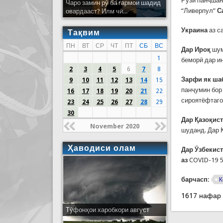
Рӯзи панҷшан
Чаро замин рӯ ба гармои шадид
“Ливерпул”
С
овардааст? Илм чӣ...
Украина
аз с
Тақвим
ПН
ВТ
СР
ЧТ
ПТ
СБ
ВС
Дар Ироқ
шум
1
беморӣ дар ин
2
3
4
5
6
7
8
За
рфи як ша
9
10
11
12
13
14
15
панҷумин бор
16
17
18
19
20
21
22
сироятёфтаго
23
24
25
26
27
28
29
30
Дар Қазоқис
November 2020
шуданд. Дар 
Ҳаводиси олам
Дар Ӯзбекис
аз
COVID-19 5
барчасп:
К
1617 нафар
Тӯфонҳои харобкори август