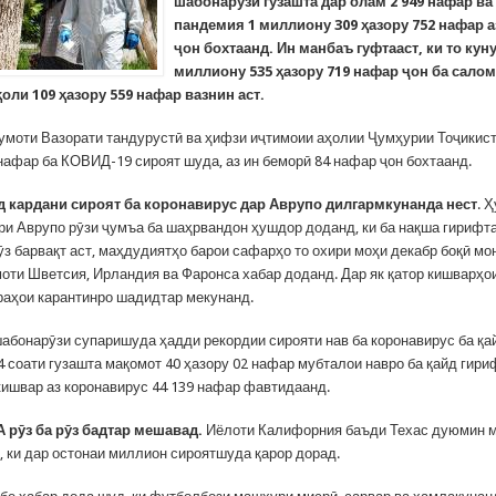
шабонарӯзи гузашта дар олам 2 949 нафар ва
пандемия 1 миллиону 309 ҳазору 752 нафар 
ҷон бохтаанд. Ин манбаъ гуфтааст, ки то куну
миллиону 535 ҳазору 719 нафар ҷон ба салом
ҳоли 109 ҳазору 559 нафар вазнин аст.
умоти Вазорати тандурустӣ ва ҳифзи иҷтимоии аҳолии Ҷумҳурии Тоҷикист
 нафар ба КОВИД-19 сироят шуда, аз ин беморӣ 84 нафар ҷон бохтаанд.
д кардани сироят ба коронавирус дар Аврупо дилгармкунанда нест
. 
ри Аврупо рӯзи ҷумъа ба шаҳрвандон ҳушдор доданд, ки ба нақша гирифт
ӯз барвақт аст, маҳдудиятҳо барои сафарҳо то охири моҳи декабр боқӣ мо
моти Шветсия, Ирландия ва Фаронса хабар доданд. Дар як қатор кишварҳо
раҳои карантинро шадидтар мекунанд.
абонарӯзи супаришуда ҳадди рекордии сирояти нав ба коронавирус ба қа
4 соати гузашта мақомот 40 ҳазору 02 нафар мубталои навро ба қайд гири
 кишвар аз коронавирус 44 139 нафар фавтидаанд.
 рӯз ба рӯз бадтар мешавад.
Иёлоти Калифорния баъди Техас дуюмин м
т, ки дар остонаи миллион сироятшуда қарор дорад.