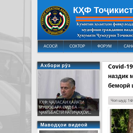
КҲФ Тоҷикис
АСОСӢ
СОХТОР
ФОРУМ
САН
Ахбори рӯз
Covid-1
наздик 
беморӣ 
Чоп шуд: 14
КҲФ: ҶАЛАСАИ ҲАЙАТИ
МУШОВАРА ОИД БА
ҶАМЪБАСТИ НАТИҶАҲОИ...
Маводҳои видеоӣ