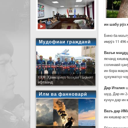
ин шабу рӯз 
Бино ба маъл
Мудофиаи гражданӣ
имрӯз 11 496
Вазъи маҳду
якчанд кишва
солинавӣ ҳан
ин бора мақо
ҳукуматҳо чо
КҲФ: Ҳамкориҳо бозҳам тақвият
ёфтаанд
Дар
Итали
я
ш
Илм ва фанноварӣ
шуд. Дар ин 2
кунун дар ин
Вазъ дар ИМА
ин кишвар ас