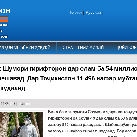
тон
|
Тоҷикӣ
|
Русский
|
АДҲОИ МЕЪЁРИИ ҲУҚУҚӢ
СТРАТЕГИЯИ МИЛЛӢ
ҶОЙИ КОР
9: Шумори гирифторон дар олам ба 54 милли
мешавад. Дар Тоҷикистон 11 496 нафар мубта
шудаанд
/11/2020 |
admin
Бино ба маълумоти Созмони ҷаҳонии танду
гирифторон ба
Covid-19
дар олам ба
53
милл
ҳазору
560
нафар расидааст. Шабонарӯзи гуз
ҳазору 656 нафар сироят шудаанд. Бар асар