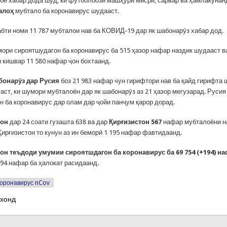
бе хабар дода шуд, ки футболбози машҳури мисрӣ, сарвар ва ҳамлакунан
алоҳ
мубтало ба коронавирус шудааст.
абти номи 11 787 мубталои нав ба КОВИД-19 дар як шабонарӯз хабар дод.
ори сироятшудагон ба коронавирус ба 515 ҳазор нафар наздик шудааст ва
 кишвар 11 580 нафар ҷон бохтаанд.
бонарӯз дар Русия
боз 21 983 нафар чун гирифтори нав ба қайд гирифта 
 аст, ки шумори мубталоён дар як шабонарӯз аз 21 ҳазор мегузарад. Руси
н ба коронавирус дар олам дар ҷойи панҷум қарор дорад.
тон
дар 24 соати гузашта 638 ва дар
Қирғизистон 567
нафар мубталоёни н
Қирғизистон то кунун аз ин беморӣ 1 195 нафар фавтидаанд.
тон
теъдоди умумии сироятшдагон ба коронавирус ба 69 754 (+194) на
94 нафар ба ҳалокат расидаанд.
оронавирус nCov
 хонд