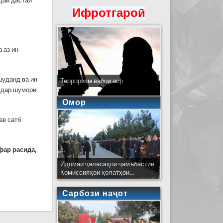
даи дастаи
Ифротгароӣ
 аз ин
шуданд ва ин
Терроризм вабои аср
я дар шумори
Омор
ав сатб
фар расида,
Идомаи ҷаласаҳои ҷамъбастии
Комиссияҳои ҳолатҳои...
Сарбози наҷот