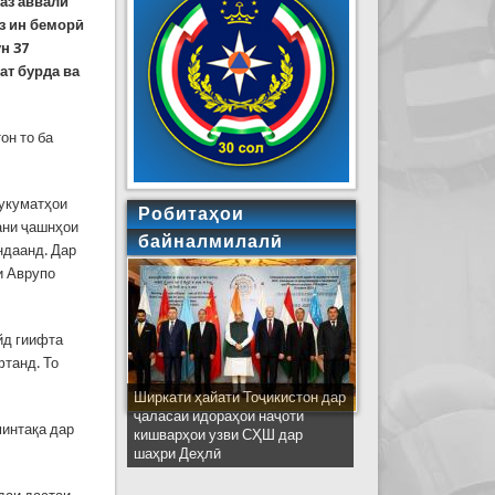
 аз аввали
аз ин беморӣ
н 37
ат бурда ва
он то ба
Ҳукуматҳои
Робитаҳои
ани ҷашнҳои
байналмилалӣ
ндаанд. Дар
и Аврупо
йд гиифта
фтанд. То
Ширкати ҳайати Тоҷикистон дар
ҷаласаи идораҳои наҷоти
интақа дар
кишварҳои узви СҲШ дар
шаҳри Деҳлӣ