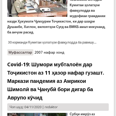
Кумитаи ҳолатҳои
фавқулодда ва
мудофиаи граждании
назди Ҳукумати Ҷумҳурии Тоҷикистон, ки дар шаҳри
Душанбе, Хатлон, вилоятҳои Суғд ва ВМКБ амал мекунанд,
ба
анҷом расид.
30 корманди Кумитаи ҳолатҳои фавқулодда ба равишу...
Муфассалтар
о Анҷоми як давраи омӯзишии дурӯза дар КҲФ
2007 нафар хонд
Covid-19: Шумори мубталоён дар
Тоҷикистон аз 11 ҳазор нафар гузашт.
Маркази пандемия аз Амрикои
Шимолӣ ва Ҷанубӣ бори дигар ба
Аврупо кӯчид
Чоп шуд: 04/11/2020 |
redaktor
Субҳи имрӯз аз