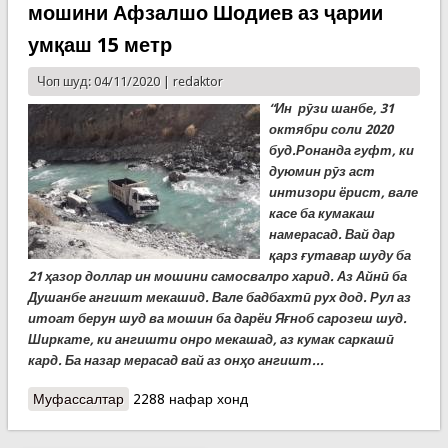
мошини Афзалшо Шодиев аз ҷарии
умқаш 15 метр
Чоп шуд: 04/11/2020 |
redaktor
“Ин рӯзи шанбе, 31
октябри соли 2020
буд.Ронанда гуфт, ки
дуюмин рӯз аст
интизори ёрист, вале
касе ба кумакаш
намерасад. Вай дар
қарз ғутавар шуду ба
21 ҳазор доллар ин мошини самосвалро харид. Аз Айнӣ ба
Душанбе ангишт мекашид. Вале бадбахтӣ рух дод. Рул аз
итоат берун шуд ва мошин ба дарёи Яғноб сарозеш шуд.
Ширкате, ки ангишти онро мекашад, аз кумак саркашӣ
кард. Ба назар мерасад вай аз онҳо ангишт...
Муфассалтар
о Вокуниши фаврии Кумитаи ҳолатҳои
2288 нафар хонд
фавқулодда ба як номаи корбари Фейсбук.
Талошҳо барои наҷоти мошини Афзалшо