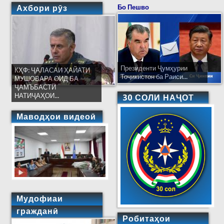
Шодиев аз ҷарии умқаш 15 метр
Ахбори рӯз
Бо Пешво
Президенти Ҷумҳурии
КҲФ: ҶАЛАСАИ ҲАЙАТИ
Тоҷикистон ба Раиси...
МУШОВАРА ОИД БА
ҶАМЪБАСТИ
НАТИҶАҲОИ...
30 СОЛИ НАҶОТ
Маводҳои видеоӣ
Мудофиаи
гражданӣ
Робитаҳои