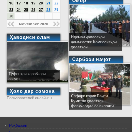
Омор
16
17
18
19
20
21
22
23
24
25
26
27
28
29
30
November 2020
Ҳаводиси олам
Идомаи ҷаласаҳои
ҷамъбастии Комиссияҳои
ҳолатҳои...
Сарбози наҷот
Тӯфонҳои харобкори
август
Ҳоло дар сомона
Сафари кории Раиси
Пользователей онлайн: 0.
Кумитаи ҳолатҳои
фавқулодда ба вилояти...
Роҳбарият