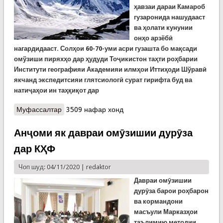
ҳавзаи дараи Камароб
гузаронида нашудааст
ва ҳолати кунунии
онҳо арзёбӣ
нагардидааст. Солҳои 60-70-уми асри гузашта бо мақсади
омўзиши пиряхҳо дар ҳудуди Тоҷикистон таҳти роҳбарии
Институти географияи Академияи илмҳои Иттиҳоди Шўравӣ
якчанд экспедитсияи глятсиологӣ сурат гирифта буд ва
натиҷаҳои ин таҳқиқот дар
Муфассалтар
о Ҳолати пиряхҳои мавзеи дараи Камароб
3509 нафар хонд
Анҷоми як давраи омӯзишии дурӯза
дар КҲФ
Чоп шуд: 04/11/2020 |
redaktor
Давраи омӯзишии
дурӯза барои
роҳбарон
ва кормандони
масъули Марказҳои
таълимию методии