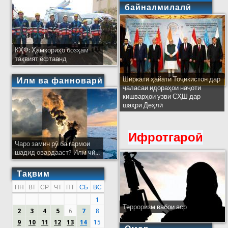
байналмилалӣ
КҲФ: Ҳамкориҳо бозҳам
тақвият ёфтаанд
Ширкати ҳайати Тоҷикистон дар
Илм ва фанноварӣ
ҷаласаи идораҳои наҷоти
кишварҳои узви СҲШ дар
шаҳри Деҳлӣ
Ифротгароӣ
Чаро замин рӯ ба гармои
шадид овардааст? Илм чӣ...
Тақвим
ПН
ВТ
СР
ЧТ
ПТ
СБ
ВС
1
Терроризм вабои аср
2
3
4
5
6
7
8
9
10
11
12
13
14
15