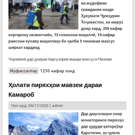
ва мудофиаи
граждании назди
Ҳукумати Ҷумҳурии
Тоҷикистон, ки имрӯз
доир кард, 250 нафар
коргарону хизматчиён, 73 сокинони маҳаллӣ, 10 нафар
раисони кучаву маҳаллаҳо бо ҷалби 5 техникаи махсус
ширкат карданд.
Чорабинӣ дар доираи баргузории машқи махсуси Низоми
Муфассалтар
о Ҳам тамрин ва ҳам ободонӣ. Як рӯзи машқу
1230 нафар хонд
поккорӣ дар шаҳри Турсунзода
Ҳолати пиряхҳои мавзеи дараи
Камароб
Чоп шуд: 04/11/2020 |
admin
Дар даҳсолаҳои охир
мониторинги пиряхҳо
дар ҳудуди қаторкўҳи
Қаротегин, аз ҷумла