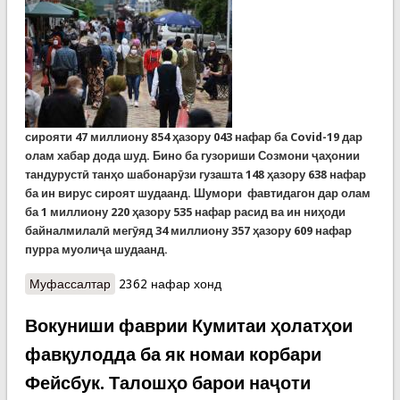
сирояти
47
миллиону
854
ҳазору
043
нафар ба
Covid-19
дар
олам хабар дода шуд. Бино ба гузориши Созмони ҷаҳонии
тандурустӣ танҳо шабонарӯзи гузашта 148 ҳазору 638 нафар
ба ин вирус сироят шудаанд. Шумори фавтидагон дар олам
ба 1 миллиону 220 ҳазору 535 нафар расид ва ин ниҳоди
байналмилалӣ мегӯяд 34 миллиону 357 ҳазору 609 нафар
пурра муолиҷа шудаанд.
Муфассалтар
о Covid-19: Шумори мубталоён дар Тоҷикистон
2362 нафар хонд
аз 11 ҳазор нафар гузашт. Маркази пандемия аз
Амрикои Шимолӣ ва Ҷанубӣ бори дигар ба
Вокуниши фаврии Кумитаи ҳолатҳои
Аврупо кӯчид
фавқулодда ба як номаи корбари
Фейсбук. Талошҳо барои наҷоти