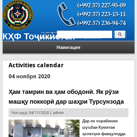
Поиск
КҲФ Тоҷикистон
Форма поиска
Навигация
Activities calendar
04 ноября 2020
Ҳам тамрин ва ҳам ободонӣ. Як рӯзи
машқу поккорӣ дар шаҳри Турсунзода
Чоп шуд: 04/11/2020 |
admin
Дар як чорабинии
шуъбаи Кумитаи
ҳолатҳои фавқулодда