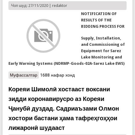
Чоп шуд: 27/11/2020 |
redaktor
NOTIFICATION OF
RESULTS OF THE
BIDDING PROCESS FOR
Supply, Installation,
and Commissioning of
Equipment for Sarez
Lake Monitoring and
Early Warning Systems (NDRMP-Goods-02A-Sarez Lake EWS)
Муфассалтар
о ADB Grant 0614-TAJ: National Disaster Risk
1688 нафар хонд
Management Project
Кореяи Шимолӣ хостааст воксани
зидди коронавирусро аз Кореяи
Ҷанубӣ дуздад. Садриаъзами Олмон
хостори бастани ҳама тафреҳгоҳҳои
лижаронӣ шудааст