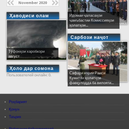
November 2020
Ҳаводиси олам
Идомаи ҷаласаҳои
ҷамъбастии Комиссияҳои
ҳолатҳои...
Сарбози наҷот
Тӯфонҳои харобкори
август
Ҳоло дар сомона
Сафари кории Раиси
Пользователей онлайн: 0.
Кумитаи ҳолатҳои
фавқулодда ба вилояти...
Роҳбарият
Қонун
Таърих
Робитаҳои байналмилалӣ