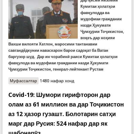
дар қисми низомии
Кумитаи ҳолатҳои
фавқулодда ва
мудофиаи граждании
назди Ҳукумати
Ҷумҳурии Тоҷикистон,
воқеъ дар ноҳияи
Вахши вилояти Хатлон, маросими тантанавии
савгандёдкунии наваскарон барои садоқат ба Ватан
баргузор шуд. Дар ин чорабинӣ раиси Кумитаи ҳолатҳои
фавқулода ва мудофиаи граждании назди Ҳукумати
Ҷумҳурии Тоҷикистон, генерал-лейтенант Рустам
Муфассалтар
о Маросими савганёдкунии наваскарони
1480 нафар хонд
даъвати тирамоҳӣ дар яке аз қисмҳои ҳарбии
КҲФ
Covid-19: Шумори гирифторон дар
олам аз 61 миллион ва дар Тоҷикистон
аз 12 ҳазор гузашт. Болотарин сатҳи
марг дар Русия: 524 нафар дар як
шабонарӯз