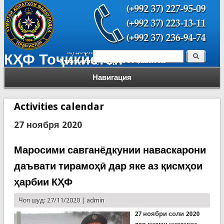
Поиск
КҲФ Тоҷикистон
Форма поиска
Навигация
Activities calendar
27 ноября 2020
Маросими савганёдкунии наваскарони
даъвати тирамоҳӣ дар яке аз қисмҳои
ҳарбии КҲФ
Чоп шуд: 27/11/2020 |
admin
27 ноябри соли 2020