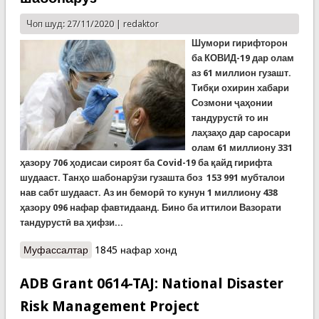
Чоп шуд: 27/11/2020 |
redaktor
Шумори гирифторон
ба КОВИД-19 дар олам
аз 61 миллион гузашт.
Тибқи охирин хабари
Созмони ҷаҳонии
тандурустӣ то ин
лаҳзаҳо дар саросари
олам 61 миллиону 331
ҳазору 706 ҳодисаи сироят ба Covid-19 ба қайд гирифта
шудааст. Танҳо шабонарӯзи гузашта боз 153 991 мубталои
нав сабт шудааст. Аз ин беморӣ то кунун 1 миллиону 438
ҳазору 096 нафар фавтидаанд. Бино ба иттилои Вазорати
тандурустӣ ва ҳифзи...
Муфассалтар
о Covid-19: Шумори гирифторон дар олам аз 61
1845 нафар хонд
миллион ва дар Тоҷикистон аз 12 ҳазор гузашт.
Болотарин сатҳи марг дар Русия: 524 нафар
ADB Grant 0614-TAJ: National Disaster
дар як шабонарӯз
Risk Management Project