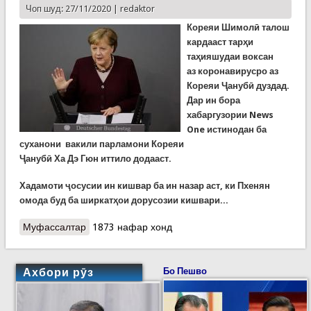
Чоп шуд: 27/11/2020 |
redaktor
Кореяи Шимолӣ талош
кардааст тарҳи
таҳияшудаи воксан
аз
коронавирусро аз
Кореяи Ҷанубӣ дуздад.
Дар ин бора
хабаргузории News
One истинодан ба
суханони вакили парламони Кореяи
Ҷанубӣ Ха
Дэ
Гюн
иттило
додааст.
Хадамоти ҷосусии ин кишвар ба ин назар аст, ки Пхенян
омода буд ба ширкатҳои дорусозии кишвари...
Муфассалтар
о Кореяи Шимолӣ хостааст воксани зидди
1873 нафар хонд
коронавирусро аз Кореяи Ҷанубӣ дуздад.
Садриаъзами Олмон хостори бастани ҳама
тафреҳгоҳҳои лижаронӣ шудааст
Ахбори рӯз
Бо Пешво