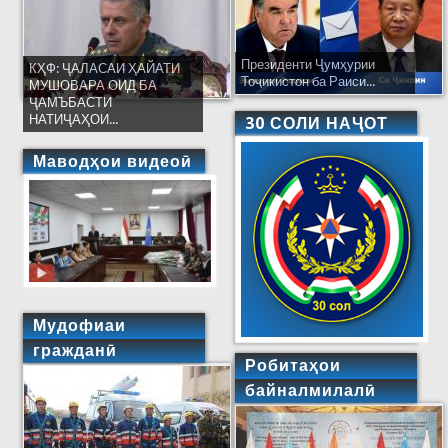
Президенти Ҷумҳурии
КҲФ: ҶАЛАСАИ ҲАЙАТИ
Тоҷикистон ба Раиси...
МУШОВАРА ОИД БА
ҶАМЪБАСТИ
НАТИҶАҲОИ...
30 СОЛИ НАҶОТ
Маводҳои видеоӣ
Мудофиаи
гражданӣ
Робитаҳои
байналмилалӣ