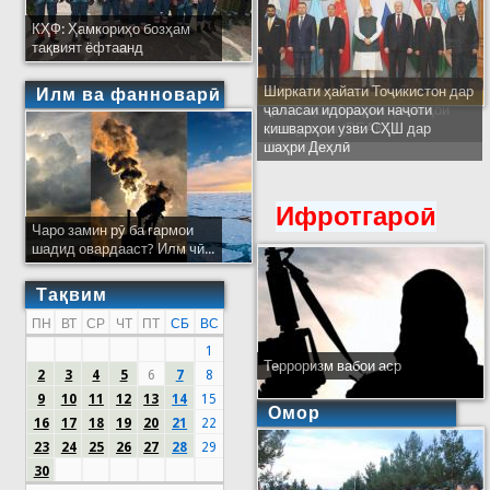
КҲФ: Ҳамкориҳо бозҳам
тақвият ёфтаанд
Ширкати ҳайати Тоҷикистон дар
Илм ва фанноварӣ
ҷаласаи идораҳои наҷоти
кишварҳои узви СҲШ дар
шаҳри Деҳлӣ
Ифротгароӣ
Чаро замин рӯ ба гармои
шадид овардааст? Илм чӣ...
Тақвим
ПН
ВТ
СР
ЧТ
ПТ
СБ
ВС
1
Терроризм вабои аср
2
3
4
5
6
7
8
9
10
11
12
13
14
15
Омор
16
17
18
19
20
21
22
23
24
25
26
27
28
29
30