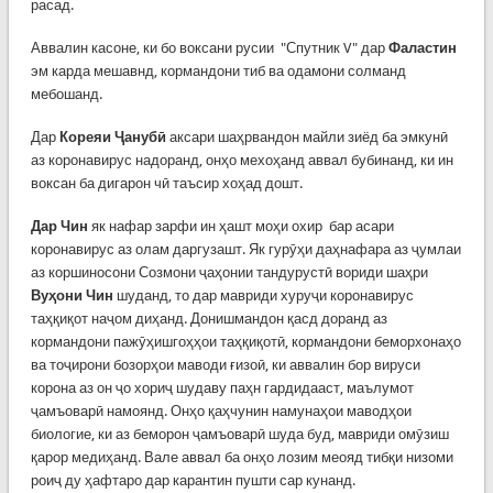
расад.
Аввалин касоне, ки бо воксани русии "Спутник V" дар
Фаластин
эм карда мешавнд, кормандони тиб ва одамони солманд
мебошанд.
Дар
Кореяи Ҷанубӣ
аксари шаҳрвандон майли зиёд ба эмкунӣ
аз коронавирус надоранд, онҳо мехоҳанд аввал бубинанд, ки ин
воксан ба дигарон чӣ таъсир хоҳад дошт.
Дар Чин
як нафар зарфи ин ҳашт моҳи охир бар асари
коронавирус аз олам даргузашт. Як гурӯҳи даҳнафара аз ҷумлаи
аз коршиносони Созмони ҷаҳонии тандурустӣ вориди шаҳри
Вуҳони Чин
шуданд, то дар мавриди хуруҷи коронавирус
таҳқиқот наҷом диҳанд. Донишмандон қасд доранд аз
кормандони пажӯҳишгоҳҳои таҳқиқотӣ, кормандони беморхонаҳо
ва тоҷирони бозорҳои маводи ғизоӣ, ки аввалин бор вируси
корона аз он ҷо хориҷ шудаву паҳн гардидааст, маълумот
ҷамъоварӣ намоянд. Онҳо қаҳчунин намунаҳои маводҳои
биологие, ки аз беморон ҷамъоварӣ шуда буд, мавриди омӯзиш
қарор медиҳанд. Вале аввал ба онҳо лозим меояд тибқи низоми
роиҷ ду ҳафтаро дар карантин пушти сар кунанд.