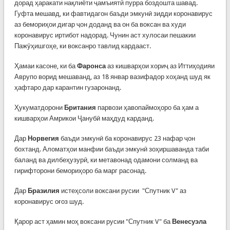
дорад ҳаракати нақлиёти ҷамъиятӣ пурра боздошта шавад.
Гуфта мешавд, ки фавтидагон баъди эмкунӣ зидди коронавирус
аз бемориҳои дигар ҷон доданд ва он ба воксан ва худи
коронавирус иртибот надорад. Чунин аст хулосаи пешакии
Пажӯҳишгоҳе, ки воксанро тавлид кардааст.
Ҳамаи касоне, ки ба
Фаронса
аз кишварҳои хориҷ аз Иттиҳодияи
Аврупо ворид мешаванд, аз 18 январ вазифадор хоҳанд шуд як
ҳафтаро дар карантин гузаронанд.
Ҳукуматдорони
Британия
парвози ҳавопаймоҳоро ба ҳам а
кишварҳои Амрикои Ҷанубӣ маҳдуд карданд.
Дар
Норвеги
я
баъди эмкунӣ ба коронавирус 23 нафар ҷон
бохтанд. Аломатҳои манфии баъди эмкунӣ зоҳиршаванда таби
баланд ва дилбеҳузурӣ, ки метавонад одамони солманд ва
гирифторони бемориҳоро ба марг расонад.
Дар
Бразилия
истеҳсоли воксани русии "Спутник V" аз
коронавирус оғоз шуд.
Қарор аст ҳамин моҳ воксани русии "Спутник V" ба
Венесуэла