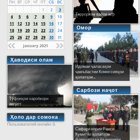
ПН
ВТ
СР
ЧТ
ПТ
СБ
ВС
1
2
3
Терроризм вабои аср
4
5
6
7
8
9
10
11
12
13
14
15
16
17
Омор
18
19
20
21
22
23
24
25
26
27
28
29
30
31
January 2021
Ҳаводиси олам
Идомаи ҷаласаҳои
ҷамъбастии Комиссияҳои
ҳолатҳои...
Сарбози наҷот
Тӯфонҳои харобкори
август
Ҳоло дар сомона
Пользователей онлайн: 0.
Сафари кории Раиси
Кумитаи ҳолатҳои
фавқулодда ба вилояти...