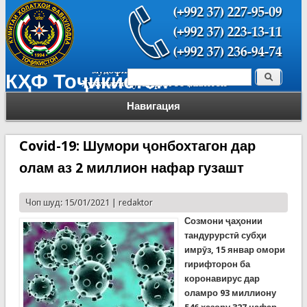
Поиск
КҲФ Тоҷикистон
Форма поиска
Навигация
Covid-19: Шумори ҷонбохтагон дар
олам аз 2 миллион нафар гузашт
Чоп шуд: 15/01/2021 |
redaktor
Созмони ҷаҳонии
тандурурстӣ субҳи
имрӯз, 15 январ омори
гирифторон ба
коронавирус дар
оламро
93
миллиону