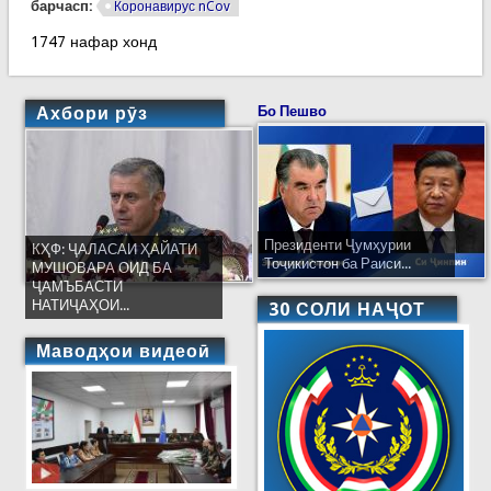
барчасп:
Коронавирус nCov
1747 нафар хонд
Ахбори рӯз
Бо Пешво
Президенти Ҷумҳурии
КҲФ: ҶАЛАСАИ ҲАЙАТИ
Тоҷикистон ба Раиси...
МУШОВАРА ОИД БА
ҶАМЪБАСТИ
НАТИҶАҲОИ...
30 СОЛИ НАҶОТ
Маводҳои видеоӣ