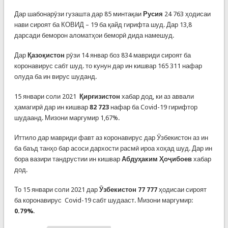
Дар шабонарӯзи гузашта дар 85 минтақаи
Русия
24 763 ҳодисаи
нави сироят ба КОВИД – 19 ба қайд гирифта шуд. Дар 13,8
дарсади беморон аломатҳои беморӣ дида намешуд.
Дар
Қазоқистон
рӯзи 14 январ боз 834 мавриди сироят ба
коронавирус сабт шуд. то кунун дар ин кишвар 165 311 нафар
олуда ба ин вирус шуданд.
15 январи соли 2021
Қирғизистон
хабар дод, ки аз аввали
ҳамагирӣ дар ин кишвар
82 723
нафар ба Covid-19 гирифтор
шудаанд. Мизони маргумир 1,67%.
Иттило дар мавриди фавт аз коронавирус дар Ӯзбекистон аз ин
ба баъд танҳо бар асоси дархости расмӣ ироа хоҳад шуд. Дар ин
бора вазири тандрустии ин кишвар
Абдуҳаким Ҳоҷибоев
хабар
дод.
То 15 январи соли 2021 дар
Ӯзбекистон
77 777
ҳодисаи сироят
ба коронавирус Covid-19 сабт шудааст. Мизони маргумир:
0.79%
.