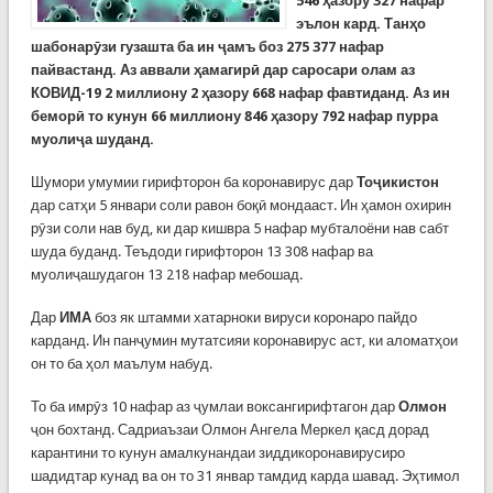
546
ҳазору
327
нафар
эълон кард. Танҳо
шабонарӯзи гузашта ба ин ҷамъ боз 275 377 нафар
пайвастанд. Аз аввали ҳамагирӣ дар саросари олам аз
КОВИД-19 2 миллиону 2 ҳазору 668 нафар фавтиданд. Аз ин
беморӣ то кунун 66 миллиону 846 ҳазору 792 нафар пурра
муолиҷа шуданд.
Шумори умумии гирифторон ба коронавирус дар
Тоҷикистон
дар сатҳи 5 январи соли равон боқӣ мондааст. Ин ҳамон охирин
рӯзи соли нав буд, ки дар кишвра 5 нафар мубталоёни нав сабт
шуда буданд. Теъдоди гирифторон 13 308 нафар ва
муолиҷашудагон 13 218 нафар мебошад.
Дар
ИМА
боз як штамми хатарноки вируси коронаро пайдо
карданд. Ин панҷумин мутатсияи коронавирус аст, ки аломатҳои
он то ба ҳол маълум набуд.
То ба имрӯз 10 нафар аз ҷумлаи воксангирифтагон дар
Олмон
ҷон бохтанд. Садриаъзаи Олмон Ангела Меркел қасд дорад
карантини то кунун амалкунандаи зиддикоронавирусиро
шадидтар кунад ва он то 31 январ тамдид карда шавад. Эҳтимол