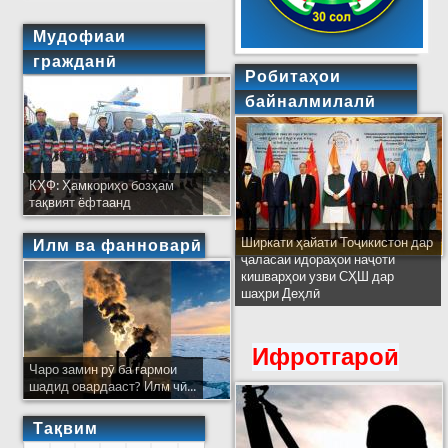
Мудофиаи
гражданӣ
Робитаҳои
байналмилалӣ
КҲФ: Ҳамкориҳо бозҳам
тақвият ёфтаанд
Ширкати ҳайати Тоҷикистон дар
Илм ва фанноварӣ
ҷаласаи идораҳои наҷоти
кишварҳои узви СҲШ дар
шаҳри Деҳлӣ
Ифротгароӣ
Чаро замин рӯ ба гармои
шадид овардааст? Илм чӣ...
Тақвим