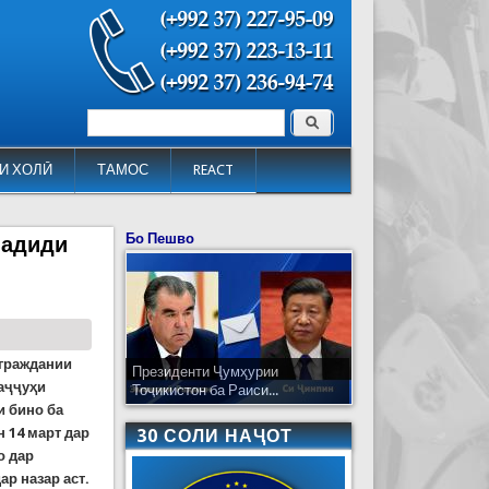
Поиск
Форма поиска
И ХОЛӢ
ТАМОС
REACT
Бо Пешво
шадиди
 граждании
Президенти Ҷумҳурии
аҷҷуҳи
Тоҷикистон ба Раиси...
и бино ба
 14 март дар
30 СОЛИ НАҶОТ
о дар
ар назар аст.