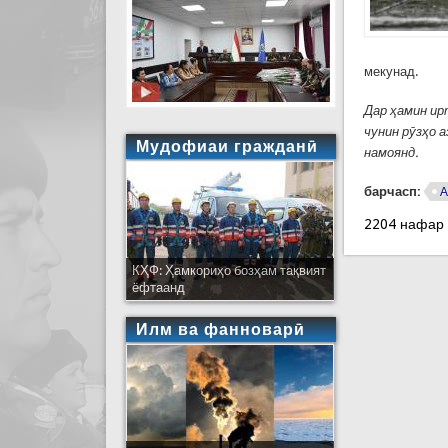
мекунад.
Дар ҳамин ир
чунин рӯзҳо а
Мудофиаи гражданӣ
намоянд.
барчасп:
А
2204 нафар
КҲФ: Ҳамкориҳо бозҳам тақвият
ёфтаанд
Илм ва фанноварӣ