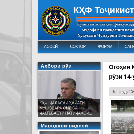
КҲФ Тоҷикис
АСОСӢ
СОХТОР
ФОРУМ
САН
Ахбори рӯз
Огоҳии 
рӯзи 14
Чоп шуд: 10
КҲФ: ҶАЛАСАИ ҲАЙАТИ
МУШОВАРА ОИД БА
ҶАМЪБАСТИ НАТИҶАҲОИ...
Маводҳои видеоӣ