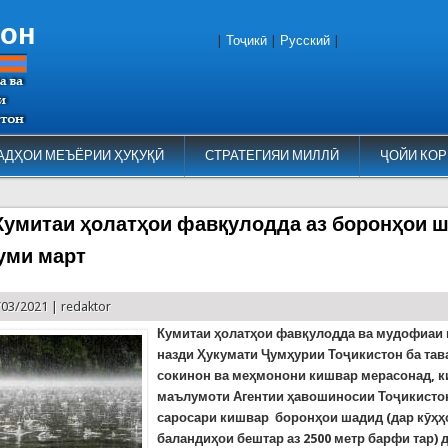
тон
|
Тоҷикӣ
|
Русский
|
АДҲОИ МЕЪЁРИИ ҲУҚУҚӢ
СТРАТЕГИЯИ МИЛЛӢ
ҶОЙИ КОР
Кумитаи ҳолатҳои фавқулодда аз боронҳои 
-уми март
/03/2021 |
redaktor
Кумитаи ҳолатҳои фавқулодда ва мудофиаи
назди Ҳукумати Ҷумҳурии Тоҷикистон ба тав
сокинон ва меҳмонони кишвар мерасонад, к
маълумоти Агентии ҳавошиносии Тоҷикистон
саросари кишвар боронҳои шадид (дар кӯҳҳ
баландиҳои бештар аз 2500 метр барфи тар) д