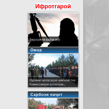
Ифротгароӣ
Терроризм вабои аср
Омор
Идомаи ҷаласаҳои ҷамъбастии
Комиссияҳои ҳолатҳои...
Сарбози наҷот