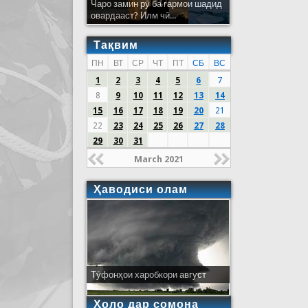
Чаро замин рӯ ба гармои шадид
овардааст? Илм чӣ...
Тақвим
ПН
ВТ
СР
ЧТ
ПТ
СБ
ВС
1
2
3
4
5
6
7
8
9
10
11
12
13
14
15
16
17
18
19
20
21
22
23
24
25
26
27
28
29
30
31
March 2021
Ҳаводиси олам
Тӯфонҳои харобкори август
Ҳоло дар сомона