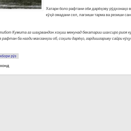
Хатари боло рафтани оби дарёҳову рӯдхонаҳо в
кӯҳӣ омадани сел, лағзиши тарма ва резиши сан
тибот Кумита аз шаҳрвандон хоҳиш мекунад бехатарии шахсиро риоя ку
з рафтан ба назди махзанҳои об, соҳили дарёҳо, гардишгариву сайри кӯҳ
хбори рӯз
 хонд