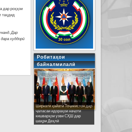
а дар роҳҳои
г таҳдид
нанд. Дар
у дара худдорӣ
Робитаҳои
байналмилалӣ
Ширкати ҳайати Тоҷикистон дар
ҷаласаи идораҳои наҷоти
кишварҳои узви СҲШ дар
шаҳри Деҳлӣ