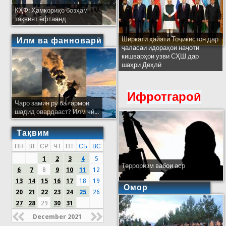
КҲФ: Ҳамкориҳо бозҳам
тақвият ёфтаанд
Ширкати ҳайати Тоҷикистон дар
Илм ва фанноварӣ
ҷаласаи идораҳои наҷоти
кишварҳои узви СҲШ дар
шаҳри Деҳлӣ
Ифротгароӣ
Чаро замин рӯ ба гармои
шадид овардааст? Илм чӣ...
Тақвим
ПН
ВТ
СР
ЧТ
ПТ
СБ
ВС
1
2
3
4
5
Терроризм вабои аср
6
7
8
9
10
11
12
13
14
15
16
17
18
19
Омор
20
21
22
23
24
25
26
27
28
29
30
31
December 2021