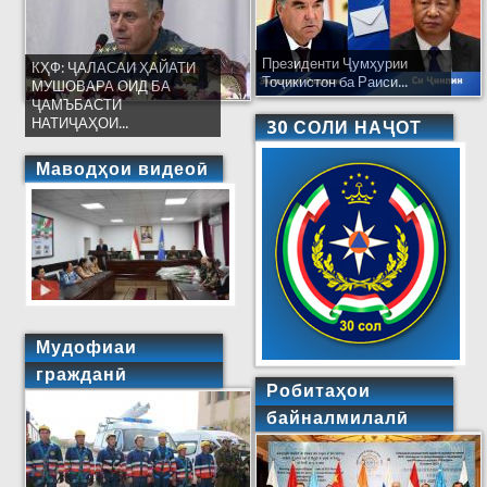
Президенти Ҷумҳурии
КҲФ: ҶАЛАСАИ ҲАЙАТИ
Тоҷикистон ба Раиси...
МУШОВАРА ОИД БА
ҶАМЪБАСТИ
НАТИҶАҲОИ...
30 СОЛИ НАҶОТ
Маводҳои видеоӣ
Мудофиаи
гражданӣ
Робитаҳои
байналмилалӣ