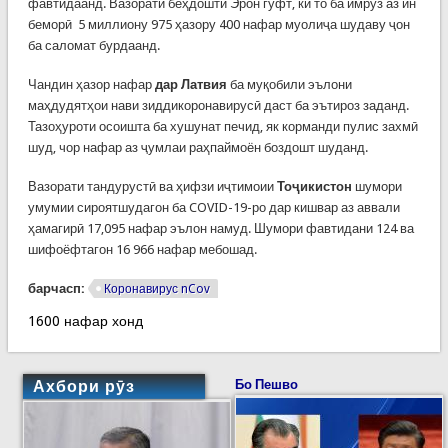
фавтидаанд. Вазорати беҳдошти Эрон гуфт, ки то ба имрӯз аз ин
беморӣ 5 миллиону 975 ҳазору 400 нафар муолиҷа шудаву ҷон
ба саломат бурдаанд.
Чандин ҳазор нафар
дар Латвия
ба муқобили эълони
маҳдудятҳои нави зиддикоронавирусӣ даст ба эътироз заданд.
Тазоҳуроти осоишта ба хушунат печид, як корманди пулис захмӣ
шуд, чор нафар аз ҷумлаи раҳпаймоён боздошт шуданд.
Вазорати тандурустӣ ва ҳифзи иҷтимоии
Тоҷикистон
шумори
умумии сироятшудагон ба COVID-19-ро дар кишвар аз аввали
ҳамагирӣ 17,095 нафар эълон намуд. Шумори фавтидани 124 ва
шифоёфтагон 16 966 нафар мебошад.
барчасп:
Коронавирус nCov
1600 нафар хонд
Ахбори рӯз
Бо Пешво