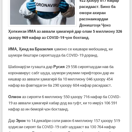
922 ҳазору 017 нафар
расидааст. Бино ба
омори ахиран
расонаикардаи
Донишгоҳи Ҷонз
Ҳопкинзи ИМА аз аввали ҳамагирӣ дар олам 5 миллиону 326
ҳазору 969 нафар аз COVID-19 ҷон бохтанд.
ИМА, Ҳинд ва Бразилия
ҳамоно се кишваре мебошанд, ки
шумори бештари сироятшуда ба COVID-19 доранд.
Шабонарӯзи гузашта дар
Русия
29 558 сироятшудаи нав ба
коронавирус сабт шуда, шумори умумии гирифторон дар ин
кишвар аз аввали ҳамагирӣ ба 10 миллиону 046 ҳазору 454
нафар ва фавтидагон ба 290 ҳазору 604 нафар расидааст.
Олмон
аз сирояти 6 миллиону 550 ҳазору 716 нафар ба COVID-
19 аз аввали ҳамагирӣ хабар дод ва гуфт, ки то имрӯз 106 591
нафар аз ин беморӣ ҷон бохтаанд.
Дар
Эрон
то 14 декабри соли равон 6 миллиону 157 ҳазору 519
ҳодисаи сироят ба COVID-19 сабт шудааст ва 130 764 нафар