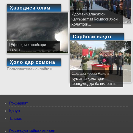
Ҳаводиси олам
Идомаи ҷаласаҳои
ҷамъбастии Комиссияҳои
ҳолатҳои...
Сарбози наҷот
Тӯфонҳои харобкори
август
Ҳоло дар сомона
Пользователей онлайн: 0.
Сафари кории Раиси
Кумитаи ҳолатҳои
фавқулодда ба вилояти...
Роҳбарият
Қонун
Таърих
Робитаҳои байналмилалӣ