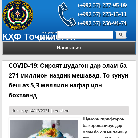
Поиск
КҲФ Тоҷикистон
Форма поиска
Навигация
COVID-19: Сироятшудагон дар олам ба
271 миллион наздик мешавад. То кунун
беш аз 5,3 миллион нафар ҷон
бохтаанд
Чоп шуд: 14/12/2021 |
redaktor
Шумори гирифторон
ба коронавирус дар
олам ба 270 миллиону