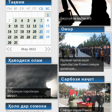
Тақвим
ПН
ВТ
СР
ЧТ
ПТ
СБ
ВС
1
Терроризм вабои аср
2
3
4
5
6
7
8
9
10
11
12
13
14
15
Омор
16
17
18
19
20
21
22
23
24
25
26
27
28
29
30
31
May 2022
Ҳаводиси олам
Идомаи ҷаласаҳои
ҷамъбастии Комиссияҳои
ҳолатҳои...
Сарбози наҷот
Тӯфонҳои харобкори
август
Ҳоло дар сомона
Сафари кории Раиси
Пользователей онлайн: 0.