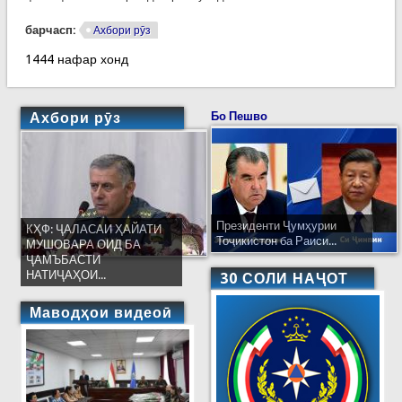
барчасп:
Ахбори рӯз
1444 нафар хонд
Ахбори рӯз
Бо Пешво
Президенти Ҷумҳурии
КҲФ: ҶАЛАСАИ ҲАЙАТИ
Тоҷикистон ба Раиси...
МУШОВАРА ОИД БА
ҶАМЪБАСТИ
НАТИҶАҲОИ...
30 СОЛИ НАҶОТ
Маводҳои видеоӣ