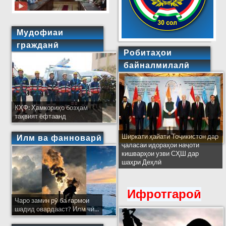
Мудофиаи
гражданӣ
Робитаҳои
байналмилалӣ
КҲФ: Ҳамкориҳо бозҳам
тақвият ёфтаанд
Ширкати ҳайати Тоҷикистон дар
Илм ва фанноварӣ
ҷаласаи идораҳои наҷоти
кишварҳои узви СҲШ дар
шаҳри Деҳлӣ
Ифротгароӣ
Чаро замин рӯ ба гармои
шадид овардааст? Илм чӣ...