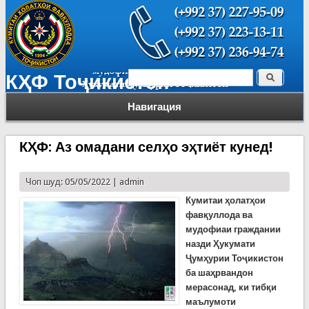
Поиск
КҲФ Тоҷикистон
Форма поиска
Навигация
КҲФ: Аз омадани селҳо эҳтиёт кунед!
Чоп шуд: 05/05/2022 |
admin
Кумитаи ҳолатҳои
фавқуллода ва
мудофиаи граждании
назди Ҳукумати
Ҷумҳурии Тоҷикистон
ба шаҳрвандон
мерасонад, ки тибқи
маълумоти