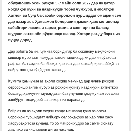
обуҳавошиносон рӯзҳои 5-7 майи соли 2022 дар як қатор
ноҳияҳои кӯҳӣ ва
наздикӯҳии
тобеи ҷумҳурӣ, вилоят
ҳо
и
Хатлон ва Суғд
ба сабаби боронҳои пуршиддат
омадани сел
дар назар аст.
Ҳамзамон болоравии дамои ҳаво метавонад
сабабгори лағзиши тарма, резиши санг, ярч ва баланд
шудани сатҳи оби рӯдхонаҳо шавад. Хатари раъду барқ низ
вуҷуд дорад.
Дар робита ба ин, Кумита бори дигар ба сокинону меҳмонони
кишвар муроҷиат намуда, тавсия медиҳад, ки дар ин рӯзҳо аз
рафтан ба назди обанборҳо, ҳаракат дар хатсайрҳои сайёҳӣ ва
сайругаштҳои кӯҳӣ даст кашанд.
Кумита ҳамчунин аз аҳолӣ хоҳиш мекунад дар чунин рӯзҳои
сербориш ҳангоми убур аз роҳҳои кӯҳиву наздикӯҳӣ эҳтиёткор
бошанд, ҳамчунин муваққатан ба ғунучини ҳезуму ҷамъоварии
занбӯруғ, моҳидорӣ ва шикор низ нараванд.
Ғайр аз ин аз аҳолӣ хоҳиш карда мешавад қабл аз оғози
боронҳои пуршиддат чӯйбору селроҳаҳоро аз ҳар гуна хасу
хасрӯбаҳо тоза кунанд, то об маҷрои худро ба самти хонаву
ҳавлиҳо ва киштзорон дигар накунад.