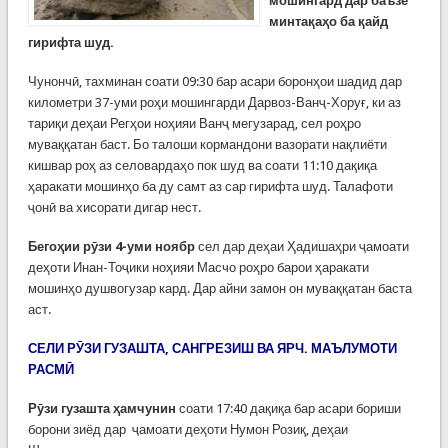
мошингард дар баъзе
минтақаҳо ба қайд
гирифта шуд.
Чунончӣ, тахминан соати 09:30 бар асари боронҳои шадид дар
километри 37-уми роҳи мошингарди Дарвоз-Ванҷ-Хоруғ, ки аз
тариқи деҳаи Регҳои ноҳияи Ванҷ мегузарад, сел роҳро
муваққатан баст. Бо талоши кормандони вазорати нақлиёти
кишвар роҳ аз селовардаҳо пок шуд ва соати 11:10 дақиқа
ҳаракати мошинҳо ба ду самт аз сар гирифта шуд. Талафоти
ҷонӣ ва хисорати дигар нест.
Бегоҳии рӯзи 4-уми ноябр
сел дар деҳаи Ҳадишаҳри ҷамоати
деҳоти Инан-Тоҷики ноҳияи Масчо роҳро барои ҳаракати
мошинҳо душвогузар кард. Дар айни замон он муваққатан баста
аст.
СЕЛИ РӮЗИ ГУЗАШТА, САНГРЕЗИШ ВА ЯРЧ. МАЪЛУМОТИ
РАСМӢ
Рӯзи гузашта ҳамчунин
соати 17:40 дақиқа бар асари бориши
борони зиёд дар ҷамоати деҳоти Нумон Розиқ, деҳаи