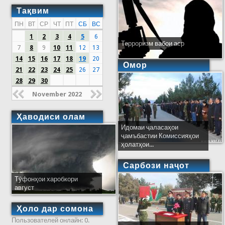
Тақвим
ПН
ВТ
СР
ЧТ
ПТ
СБ
ВС
1
2
3
4
5
6
Терроризм вабои аср
7
8
9
10
11
12
13
14
15
16
17
18
19
20
Омор
21
22
23
24
25
26
27
28
29
30
November 2022
Ҳаводиси олам
Идомаи ҷаласаҳои
ҷамъбастии Комиссияҳои
ҳолатҳои...
Сарбози наҷот
Тӯфонҳои харобкори
август
Ҳоло дар сомона
Пользователей онлайн: 0.