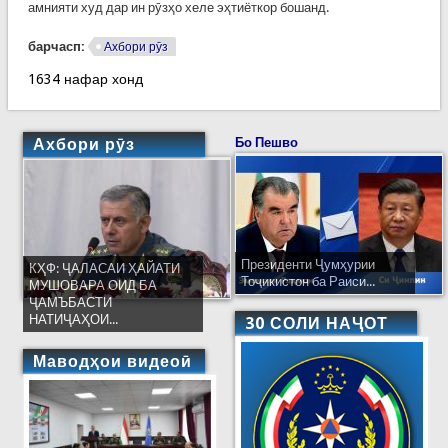
амнияти худ дар ин рӯзҳо хеле эҳтиёткор бошанд.
барчасп:
Ахбори рӯз
1634 нафар хонд
Ахбори рӯз
Бо Пешво
Президенти Ҷумҳурии
КҲФ: ҶАЛАСАИ ҲАЙАТИ
Тоҷикистон ба Раиси...
МУШОВАРА ОИД БА
ҶАМЪБАСТИ
НАТИҶАҲОИ...
30 СОЛИ НАҶОТ
Маводҳои видеоӣ