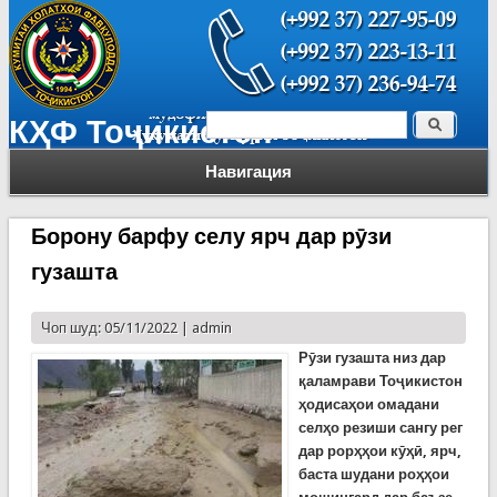
Поиск
КҲФ Тоҷикистон
Форма поиска
Навигация
Борону барфу селу ярч дар рӯзи
гузашта
Чоп шуд: 05/11/2022 |
admin
Рӯзи гузашта низ дар
қаламрави Тоҷикистон
ҳодисаҳои омадани
селҳо резиши сангу рег
дар рорҳҳои кӯҳӣ, ярч,
баста шудани роҳҳои