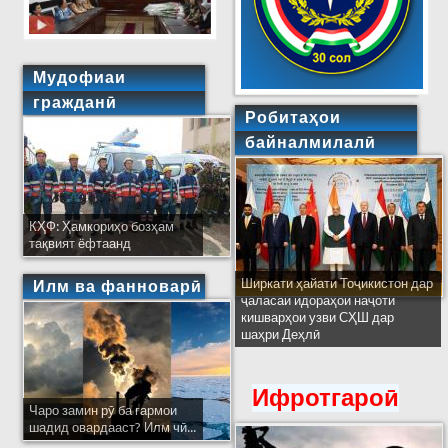
Мудофиаи
гражданӣ
Робитаҳои
байналмилалӣ
КҲФ: Ҳамкориҳо бозҳам
тақвият ёфтаанд
Ширкати ҳайати Тоҷикистон дар
Илм ва фанноварӣ
ҷаласаи идораҳои наҷоти
кишварҳои узви СҲШ дар
шаҳри Деҳлӣ
Ифротгароӣ
Чаро замин рӯ ба гармои
шадид овардааст? Илм чӣ...