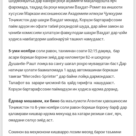
Шодмонқалъа дар канори роҳи аҳамияти маҳалидошта ярч
фаромада, таҳдид ба роҳи маҳалии Ваҳдат-Ромит ва иншооти
хусусии Маркази инсоншиносии Академияи илмҳои Ҷумҳурии
Тоҷикистон дар шаҳри Ваҳдат мекард. Корҳои бартарафсозии
паём адҳои ин офати табиӣ роҳандозӣ шуда, дар айни замон аз
ҷониби комиссияи ҳолатҳои фавқулодаи шаҳри Ваҳдат дар ҷойи
ҳодиса навбатдории шабонарӯзӣ ташкил намудааст.
5-уми ноябри
соли равон, тахминан соати 02:15 дақиқа, бар
асари бориши борони зиёд дар километри 82-и шоҳроҳи
Душанбе-Рашт лоиқа ва сангу шағал роҳро муваққатан баст.Дар
натиҷаи ҳолати баамаломада 1 адад автомашинаи боркаши
тамғаи “Mercedes-Sprinter” дар байни лойқа дармондааст.
Талафот ва зарари ҷисмонӣ ба қайд гирифта нашудааст.
Корҳои бартарафсозии паёмадҳои ин ҳодиса идома доранд.
Ёдовар мешавем, ки бино
ба маълумоти Агентии ҳавошиносии
Тоҷикистон то 8-уми ноябри соли равон бориши борону барф дар
қаламрави кишвар идома мекунад ва хатари резиши санг, ярч,
омадани селҳо зиёд аст.
Сокинон ва меҳмонони кишварро лозим меояд барои таъмини