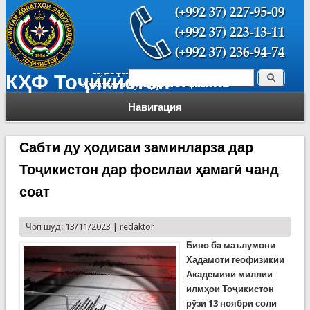
Поиск
КҲФ Тоҷикистон
Форма поиска
Навигация
Сабти ду ҳодисаи заминларза дар
Тоҷикистон дар фосилаи ҳамагӣ чанд
соат
Чоп шуд: 13/11/2023 |
redaktor
Бино ба маълумони
Хадамоти геофизикии
Академияи миллии
илмҳои Тоҷикистон
рӯзи 13 ноябри соли