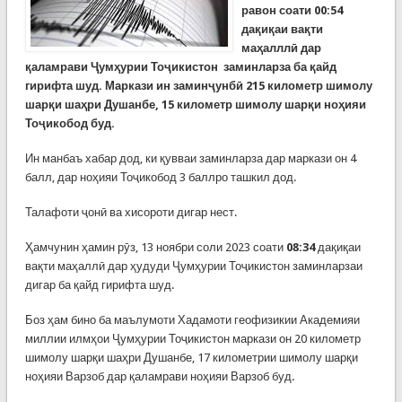
равон соати 00:54
дақиқаи вақти
маҳалллӣ дар
қаламрави Ҷумҳурии Тоҷикистон заминларза ба қайд
гирифта шуд. Маркази ин заминҷунбӣ 215 километр шимолу
шарқи шаҳри Душанбе, 15 километр шимолу шарқи ноҳияи
Тоҷикобод буд.
Ин манбаъ хабар дод, ки қувваи заминларза дар маркази он 4
балл, дар ноҳияи Тоҷикобод 3 баллро ташкил дод.
Талафоти ҷонӣ ва хисороти дигар нест.
Ҳамчунин ҳамин рӯз, 13 ноябри соли 2023 соати
08:34
дақиқаи
вақти маҳаллӣ дар ҳудуди Ҷумҳурии Тоҷикистон заминларзаи
дигар ба қайд гирифта шуд.
Боз ҳам бино ба маълумоти Хадамоти геофизикии Академияи
миллии илмҳои Ҷумҳурии Тоҷикистон маркази он 20 километр
шимолу шарқи шаҳри Душанбе, 17 километрии шимолу шарқи
ноҳияи Варзоб дар қаламрави ноҳияи Варзоб буд.