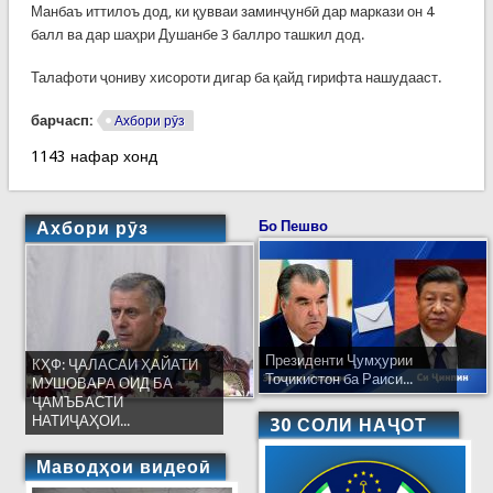
Манбаъ иттилоъ дод, ки қувваи заминҷунбӣ дар маркази он 4
балл ва дар шаҳри Душанбе 3 баллро ташкил дод.
Талафоти ҷониву хисороти дигар ба қайд гирифта нашудааст.
барчасп:
Ахбори рӯз
1143 нафар хонд
Ахбори рӯз
Бо Пешво
Президенти Ҷумҳурии
КҲФ: ҶАЛАСАИ ҲАЙАТИ
Тоҷикистон ба Раиси...
МУШОВАРА ОИД БА
ҶАМЪБАСТИ
НАТИҶАҲОИ...
30 СОЛИ НАҶОТ
Маводҳои видеоӣ