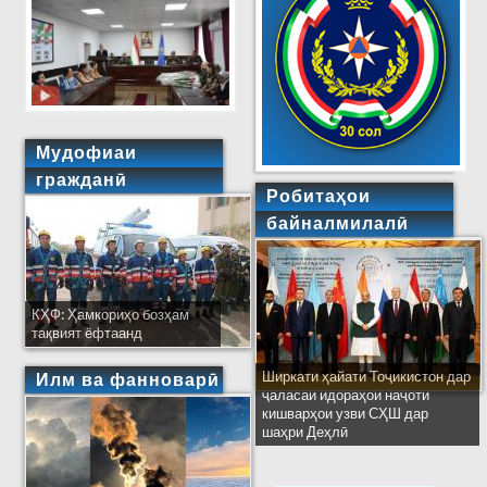
Мудофиаи
гражданӣ
Робитаҳои
байналмилалӣ
КҲФ: Ҳамкориҳо бозҳам
тақвият ёфтаанд
Ширкати ҳайати Тоҷикистон дар
Илм ва фанноварӣ
ҷаласаи идораҳои наҷоти
кишварҳои узви СҲШ дар
шаҳри Деҳлӣ