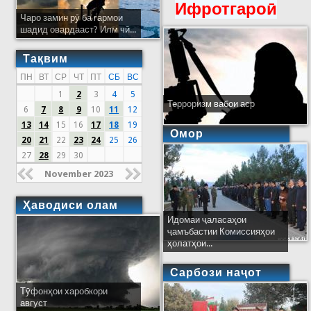
Ифротгароӣ
Чаро замин рӯ ба гармои
шадид овардааст? Илм чӣ...
Тақвим
ПН
ВТ
СР
ЧТ
ПТ
СБ
ВС
1
2
3
4
5
Терроризм вабои аср
6
7
8
9
10
11
12
13
14
15
16
17
18
19
Омор
20
21
22
23
24
25
26
27
28
29
30
November 2023
Ҳаводиси олам
Идомаи ҷаласаҳои
ҷамъбастии Комиссияҳои
ҳолатҳои...
Сарбози наҷот
Тӯфонҳои харобкори
август