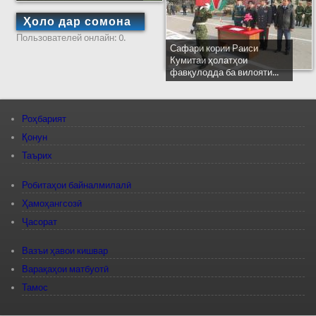
Ҳоло дар сомона
Пользователей онлайн: 0.
Сафари кории Раиси
Кумитаи ҳолатҳои
фавқулодда ба вилояти...
Роҳбарият
Қонун
Таърих
Робитаҳои байналмилалӣ
Ҳамоҳангсозӣ
Ҷасорат
Вазъи ҳавои кишвар
Варақаҳои матбуотӣ
Тамос