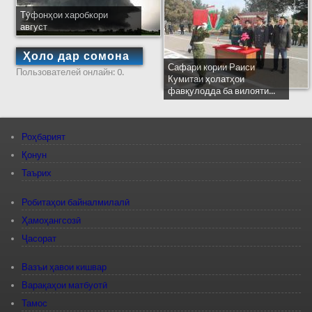
Тӯфонҳои харобкори
август
Ҳоло дар сомона
Сафари кории Раиси
Пользователей онлайн: 0.
Кумитаи ҳолатҳои
фавқулодда ба вилояти...
Роҳбарият
Қонун
Таърих
Робитаҳои байналмилалӣ
Ҳамоҳангсозӣ
Ҷасорат
Вазъи ҳавои кишвар
Варақаҳои матбуотӣ
Тамос