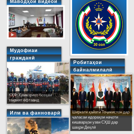
Маводҳои видеоӣ
Мудофиаи
гражданӣ
Робитаҳои
байналмилалӣ
КҲФ: Ҳамкориҳо бозҳам
тақвият ёфтаанд
Ширкати ҳайати Тоҷикистон дар
Илм ва фанноварӣ
ҷаласаи идораҳои наҷоти
кишварҳои узви СҲШ дар
шаҳри Деҳлӣ