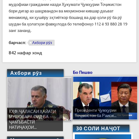
мудофиаи граждании назди Ҳукумати Ҷумҳурии Тоҷикистон
бори дигар аз шаҳрвандон ва меҳмонони кившар даъват
менамояд, ки ҳушёру эҳтиёткор бошанд ва дар ҳоли рӯ ба рӯ
шудан ба ҳолатҳои фавқулода бо телефонҳо 112 ё 93 880 28 19
занг зананд.
барчасп:
Ахбори рӯз
842 нафар хонд
Ахбори рӯз
Бо Пешво
Президенти Ҷумҳурии
КҲФ: ҶАЛАСАИ ҲАЙАТИ
Тоҷикистон ба Раиси...
МУШОВАРА ОИД БА
ҶАМЪБАСТИ
НАТИҶАҲОИ...
30 СОЛИ НАҶОТ