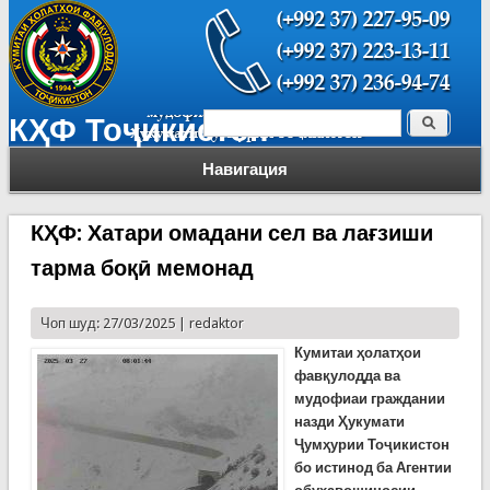
Поиск
КҲФ Тоҷикистон
Форма поиска
Навигация
КҲФ: Хатари омадани сел ва лағзиши
тарма боқӣ мемонад
Чоп шуд: 27/03/2025 |
redaktor
Кумитаи ҳолатҳои
фавқулодда ва
мудофиаи граждании
назди Ҳукумати
Ҷумҳурии Тоҷикистон
бо истинод ба Агентии