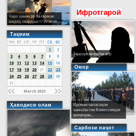
Ифротгароӣ
Чаро замин рӯ ба гармои
шадид овардааст? Илм чӣ...
Тақвим
ПН
ВТ
СР
ЧТ
ПТ
СБ
ВС
1
2
Терроризм вабои аср
3
4
5
6
7
8
9
10
11
12
13
14
15
16
Омор
17
18
19
20
21
22
23
24
25
26
27
28
29
30
31
March 2025
Ҳаводиси олам
Идомаи ҷаласаҳои
ҷамъбастии Комиссияҳои
ҳолатҳои...
Сарбози наҷот