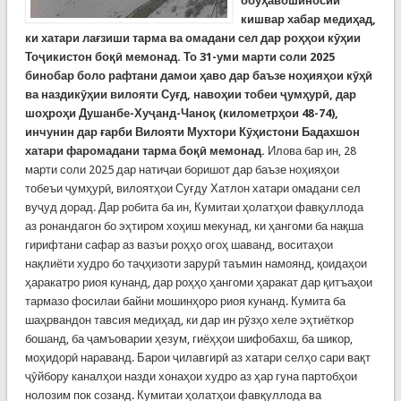
обуҳавошиносии
кишвар хабар медиҳад,
ки хатари лағзиши тарма ва омадани сел дар роҳҳои кӯҳии
Тоҷикистон боқӣ мемонад. То 31-уми марти соли 2025
бинобар боло рафтани дамои ҳаво дар баъзе ноҳияҳои кӯҳӣ
ва наздикӯҳии вилояти Суғд, навоҳии тобеи ҷумҳурӣ, дар
шоҳроҳи Душанбе-Хуҷанд-Чаноқ (километрҳои 48-74),
инчунин дар ғарби Вилояти Мухтори Кӯҳистони Бадахшон
хатари фаромадани тарма боқӣ мемонад.
Илова бар ин, 28
марти соли 2025 дар натиҷаи боришот дар баъзе ноҳияҳои
тобеъи ҷумҳурӣ, вилоятҳои Суғду Хатлон хатари омадани сел
вуҷуд дорад. Дар робита ба ин, Кумитаи ҳолатҳои фавқуллода
аз ронандагон бо эҳтиром хоҳиш мекунад, ки ҳангоми ба нақша
гирифтани сафар аз вазъи роҳҳо огоҳ шаванд, воситаҳои
нақлиёти худро бо таҷҳизоти зарурӣ таъмин намоянд, қоидаҳои
ҳаракатро риоя кунанд, дар роҳҳо ҳангоми ҳаракат дар қитъаҳои
тармазо фосилаи байни мошинҳоро риоя кунанд. Кумита ба
шаҳрвандон тавсия медиҳад, ки дар ин рӯзҳо хеле эҳтиёткор
бошанд, ба ҷамъоварии ҳезум, гиёҳҳои шифобахш, ба шикор,
моҳидорӣ нараванд. Барои ҷилавгирӣ аз хатари селҳо сари вақт
ҷӯйбору каналҳои назди хонаҳои худро аз ҳар гуна партобҳои
нолозим пок созанд. Кумитаи ҳолатҳои фавқуллода ва