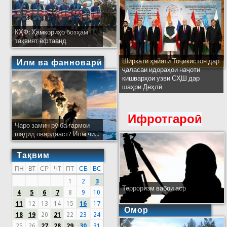
КҲФ: Ҳамкориҳо бозҳам
тақвият ёфтаанд
Ширкати ҳайати Тоҷикистон дар
Илм ва фанноварӣ
ҷаласаи идораҳои наҷоти
кишварҳои узви СҲШ дар
шаҳри Деҳлӣ
Ифротгароӣ
Чаро замин рӯ ба гармои
шадид овардааст? Илм чӣ...
Тақвим
ПН
ВТ
СР
ЧТ
ПТ
СБ
ВС
1
2
3
Терроризм вабои аср
4
5
6
7
8
9
10
11
12
13
14
15
16
17
Омор
18
19
20
21
22
23
24
25
26
27
28
29
30
31