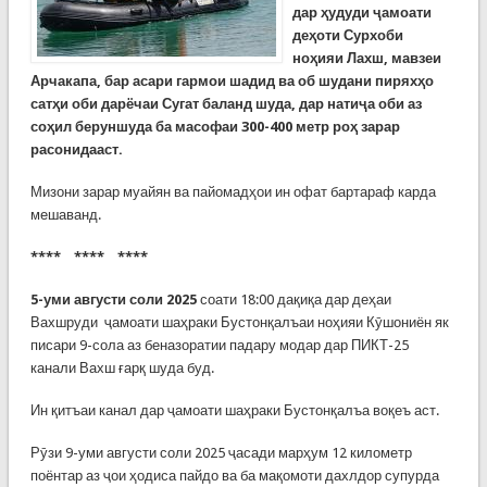
дар ҳудуди ҷамоати
деҳоти Сурхоби
ноҳияи Лахш, мавзеи
Арчакапа, бар асари гармои шадид ва об шудани пиряхҳо
сатҳи оби дарёчаи Сугат баланд шуда, дар натиҷа оби аз
соҳил беруншуда ба масофаи 300-400 метр роҳ зарар
расонидааст.
Мизони зарар муайян ва пайомадҳои ин офат бартараф карда
мешаванд.
**** **** ****
5-уми августи соли 2025
соати 18:00 дақиқа дар деҳаи
Вахшруди ҷамоати шаҳраки Бустонқалъаи ноҳияи Кӯшониён як
писари 9-сола аз беназоратии падару модар дар ПИКТ-25
канали Вахш ғарқ шуда буд.
Ин қитъаи канал дар ҷамоати шаҳраки Бустонқалъа воқеъ аст.
Рӯзи 9-уми августи соли 2025 ҷасади марҳум 12 километр
поёнтар аз ҷои ҳодиса пайдо ва ба мақомоти дахлдор супурда