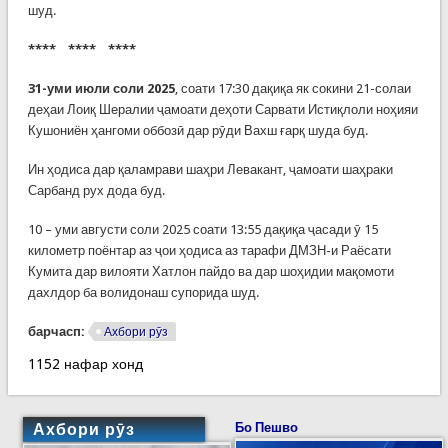
шуд.
**** **** ****
31-уми июли соли 2025
, соати 17:30 дақиқа як сокини 21-солаи
деҳаи Лоиқ Шералии ҷамоати деҳоти Сарвати Истиқлоли ноҳияи
Кушониён ҳангоми оббозӣ дар рӯди Вахш ғарқ шуда буд.
Ин ҳодиса дар қаламрави шаҳри Левакант, ҷамоати шаҳраки
Сарбанд рух дода буд.
10 – уми августи соли 2025 соати 13:55 дақиқа ҷасади ӯ 15
километр поёнтар аз ҷои ҳодиса аз тарафи ДМЗН-и Раёсати
Кумита дар вилояти Хатлон пайдо ва дар шоҳидии мақомоти
дахлдор ба волидонаш супорида шуд.
барчасп:
Ахбори рӯз
1152 нафар хонд
Ахбори рӯз
Бо Пешво