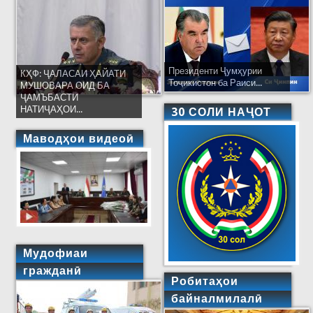
Президенти Ҷумҳурии
КҲФ: ҶАЛАСАИ ҲАЙАТИ
Тоҷикистон ба Раиси...
МУШОВАРА ОИД БА
ҶАМЪБАСТИ
НАТИҶАҲОИ...
30 СОЛИ НАҶОТ
Маводҳои видеоӣ
Мудофиаи
гражданӣ
Робитаҳои
байналмилалӣ