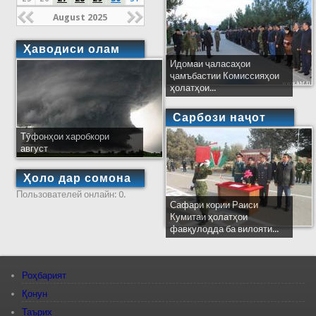
August 2025
Ҳаводиси олам
Идомаи ҷаласаҳои
ҷамъбастии Комиссияҳои
ҳолатҳои...
Сарбози наҷот
Тӯфонҳои харобкори
август
Ҳоло дар сомона
Пользователей онлайн: 0.
Сафари кории Раиси
Кумитаи ҳолатҳои
фавқулодда ба вилояти...
Роҳбарият
Қонун
Таърих