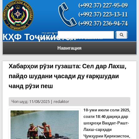
Поиск
КҲФ Тоҷикистон
Форма поиска
Навигация
Хабарҳои рӯзи гузашта: Сел дар Лахш,
пайдо шудани ҷасади ду ғарқшудаи
чанд рӯзи пеш
Чоп шуд: 11/08/2025 |
redaktor
10-уми июли соли 2025,
соати 18:40 дақиқа дар
шоҳроҳи Ваҳдат-Рашт-
Лахш-сарҳади
Ҷумҳурии Қирғизистон,