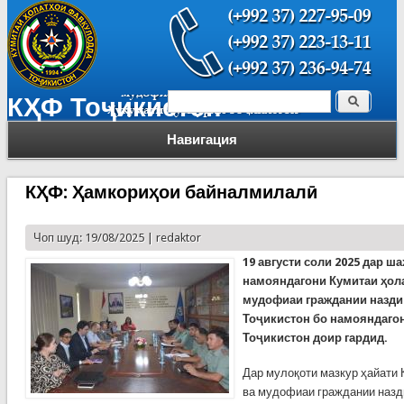
Поиск
КҲФ Тоҷикистон
Форма поиска
Навигация
КҲФ: Ҳамкориҳои байналмилалӣ
Чоп шуд: 19/08/2025 |
redaktor
19 августи соли 2025 дар 
намояндагони Кумитаи ҳол
мудофиаи граждании назди
Тоҷикистон бо намояндаго
Тоҷикистон доир гардид.
Дар мулоқоти мазкур ҳайати
ва мудофиаи граждании назд