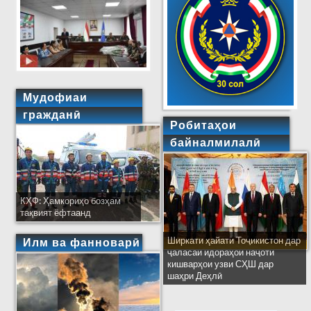
Мудофиаи
гражданӣ
Робитаҳои
байналмилалӣ
КҲФ: Ҳамкориҳо бозҳам
тақвият ёфтаанд
Ширкати ҳайати Тоҷикистон дар
Илм ва фанноварӣ
ҷаласаи идораҳои наҷоти
кишварҳои узви СҲШ дар
шаҳри Деҳлӣ