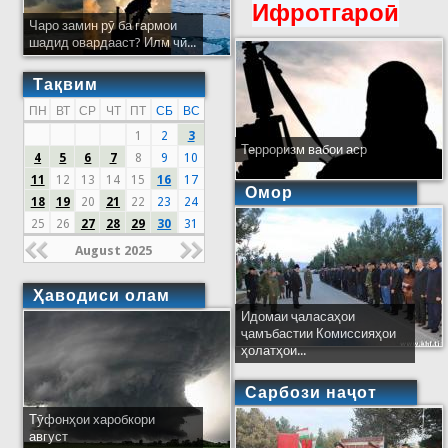
Ифротгароӣ
Чаро замин рӯ ба гармои
шадид овардааст? Илм чӣ...
Тақвим
ПН
ВТ
СР
ЧТ
ПТ
СБ
ВС
1
2
3
Терроризм вабои аср
4
5
6
7
8
9
10
11
12
13
14
15
16
17
Омор
18
19
20
21
22
23
24
25
26
27
28
29
30
31
August 2025
Ҳаводиси олам
Идомаи ҷаласаҳои
ҷамъбастии Комиссияҳои
ҳолатҳои...
Сарбози наҷот
Тӯфонҳои харобкори
август