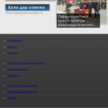
Ҳоло дар сомона
Пользователей онлайн: 0.
Сафари кории Раиси
Кумитаи ҳолатҳои
фавқулодда ба вилояти...
Роҳбарият
Қонун
Таърих
Робитаҳои байналмилалӣ
Ҳамоҳангсозӣ
Ҷасорат
Вазъи ҳавои кишвар
Варақаҳои матбуотӣ
Тамос