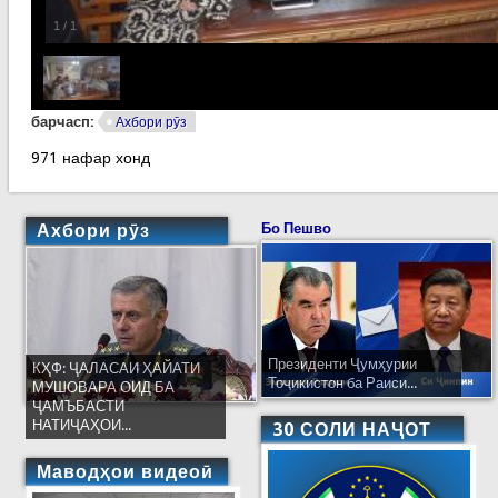
1
/
1
барчасп:
Ахбори рӯз
971 нафар хонд
Ахбори рӯз
Бо Пешво
Президенти Ҷумҳурии
КҲФ: ҶАЛАСАИ ҲАЙАТИ
Тоҷикистон ба Раиси...
МУШОВАРА ОИД БА
ҶАМЪБАСТИ
НАТИҶАҲОИ...
30 СОЛИ НАҶОТ
Маводҳои видеоӣ