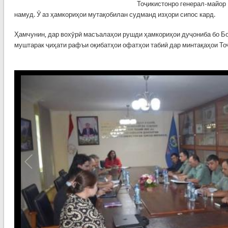
Тоҷикистонро генерал-майор
намуд. Ӯ аз ҳамкориҳои мутақобилан судманд изҳори сипос кард.
Ҳамчунин, дар вохӯрӣ масъалаҳои рушди ҳамкориҳои дуҷониба бо Б
муштарак ҷиҳати рафъи оқибатҳои офатҳои табиӣ дар минтақаҳои То