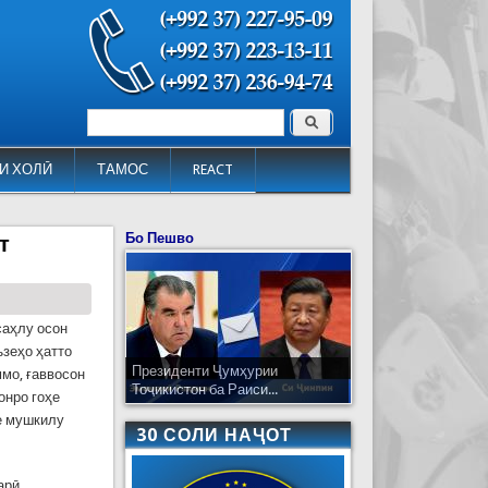
Поиск
Форма поиска
И ХОЛӢ
ТАМОС
REACT
Бо Пешво
т
саҳлу осон
ъзеҳо ҳатто
Президенти Ҷумҳурии
ммо, ғаввосон
Тоҷикистон ба Раиси...
онро гоҳе
ле мушкилу
30 СОЛИ НАҶОТ
арӣ