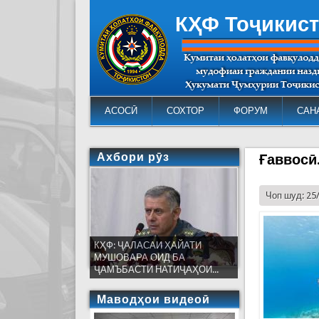
КҲФ Тоҷикис
АСОСӢ
СОХТОР
ФОРУМ
САН
Ахбори рӯз
Ғаввосӣ
Чоп шуд: 25
КҲФ: ҶАЛАСАИ ҲАЙАТИ
МУШОВАРА ОИД БА
ҶАМЪБАСТИ НАТИҶАҲОИ...
Маводҳои видеоӣ