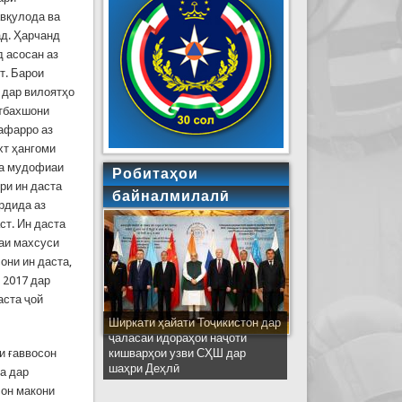
вқулода ва
ад. Ҳарчанд
д асосан аз
т. Барои
 дар вилоятҳо
отбахшони
нафарро аз
хт ҳангоми
ва мудофиаи
Робитаҳои
ри ин даста
байналмилалӣ
рдида аз
ст. Ин даста
таи махсуси
они ин даста,
 2017 дар
аста ҷой
Ширкати ҳайати Тоҷикистон дар
ҷаласаи идораҳои наҷоти
и ғаввосон
кишварҳои узви СҲШ дар
шаҳри Деҳлӣ
а дар
сон макони