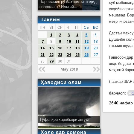
Чаро замин рӯ ба гармои шадид
хуб мебошанд
овардааст? Илм чӣ...
соҳиби серти
мешавад. Бор
Тақвим
метр иҷозатн
ПН
ВТ
СР
ЧТ
ПТ
СБ
ВС
Дастаи махсу
1
2
3
4
5
6
Душанбе соли 
7
8
9
10
11
12
13
таъмин шудан
14
15
16
17
18
19
20
21
22
23
24
25
26
27
Ғаввосон дар
28
29
30
31
онҳо бо даст
May 2018
меҳнатӣ баро
Лашкар ШАРИФ
Ҳаводиси олам
барчасп:
С
2640 нафар
Тӯфонҳои харобкори август
Ҳоло дар сомона