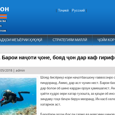
тон
|
Тоҷикӣ
|
Русский
|
АДҲОИ МЕЪЁРИИ ҲУҚУҚӢ
СТРАТЕГИЯИ МИЛЛӢ
ҶОЙИ КОР
. Барои наҷоти ҷоне, бояд ҷон дар каф гириф
/05/2018 |
admin
Шояд бисёриҳо кори наҷотбахшону ғаввосонро 
пиндоранд. Аммо, дар асл чунин нест. Барои ба
дар болои об шино кардан орзуи ҳамешагист. А
ҳаёти худро зери хатар гузошта, аз қаъри об инс
зиндаву гоҳе беҷон берун меоранд. Ин касб хе
хатарнок аст.
Баробари оғози фасли гармо ва мавсими шинов