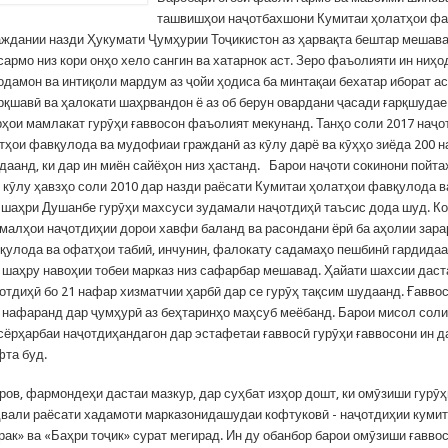
ташвишҳои наҷотбахшони Кумитаи ҳолатҳои фа
ждании назди Ҳукумати Ҷумҳурии Тоҷикистон аз ҳарвақта бештар мешав
армо низ кори онҳо хело сангин ва хатарнок аст. Зеро фаъолияти ин ниҳо
одамон ва интиқоли мардум аз ҷойи ҳодиса ба минтақаи бехатар иборат ас
арқшавӣ ва ҳалокати шаҳрвандон ё аз об берун овардани ҷасади ғарқшудае
рҳои мамлакат гурӯҳи ғаввосон фаъолият мекунанд. Танҳо соли 2017 наҷ
тҳои фавқулода ва мудофиаи гражданӣ аз кӯлу дарё ва кӯҳҳо зиёда 200 
даанд, ки дар ин миён сайёҳон низ ҳастанд. Барои наҷоти сокинони пойта
 кӯлу ҳавзҳо соли 2010 дар назди раёсати Кумитаи ҳолатҳои фавқулода 
 шаҳри Душанбе гурӯҳи махсуси зудамали наҷотдиҳӣ таъсис дода шуд. Ко
амалҳои наҷотдиҳии дорои хавфи баланд ва расондани ёрӣ ба аҳолии зара
қулода ва офатҳои табиӣ, инчунин, фалокату садамаҳо пешбинӣ гардидаа
а шаҳру навоҳии тобеи марказ низ сафарбар мешавад. Ҳайати шахсии дас
отдиҳӣ бо 21 нафар хизматчии ҳарбӣ дар се гурӯҳ тақсим шудаанд. Ғаввос
 7 нафаранд дар ҷумҳурӣ аз беҳтаринҳо маҳсуб меёбанд. Барои мисол соли
сёрҳарбаи наҷотдиҳандагон дар эстафетаи ғаввосӣ гурӯҳи ғаввосони ин д
фта буд.
ов, фармондеҳи дастаи мазкур, дар суҳбат изҳор дошт, ки омӯзиши гурӯҳ
двали раёсати хадамоти марказонидашудаи кофтуковӣ - наҷотдиҳии кумит
рак» ва «Баҳри тоҷик» сурат мегирад. Ин ду обанбор барои омӯзиши ғавво