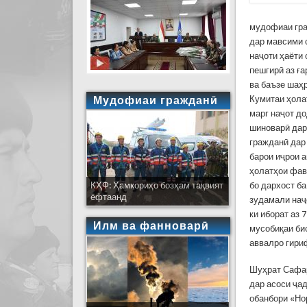
мудофиаи гра
дар мавсими с
наҷоти ҳаёти 
пешгирӣ аз ғ
ва баъзе шаҳ
Мудофиаи гражданӣ
Кумитаи ҳола
марг наҷот до
шиноварӣ дар
гражданӣ дар
барои иҷрои 
ҳолатҳои фав
КҲФ: Ҳамкориҳо бозҳам тақвият
бо дархост б
ёфтаанд
зудамали наҷ
ки иборат аз
Илм ва фанноварӣ
мусобиқаи би
аввалро гири
Шуҳрат Сафар
дар асоси ҷа
обанбори «Но