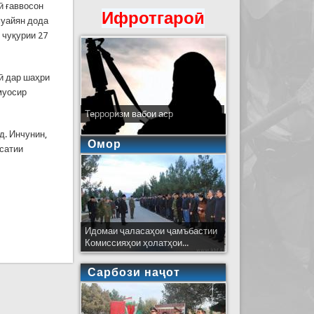
ӣ ғаввосон
Ифротгароӣ
муайян дода
 чуқурии 27
ӣ дар шаҳри
муосир
Терроризм вабои аср
д. Инчунин,
Омор
хсатии
Идомаи ҷаласаҳои ҷамъбастии
Комиссияҳои ҳолатҳои...
Сарбози наҷот