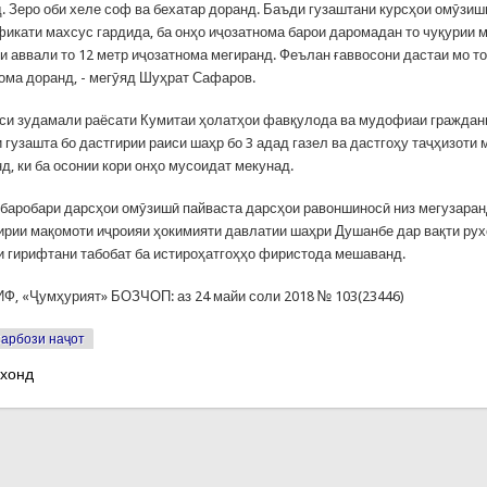
. Зеро оби хеле соф ва бехатар доранд. Баъди гузаштани курсҳои омӯзиш
фикати махсус гардида, ба онҳо иҷозатнома барои даромадан то чуқурии 
и аввали то 12 метр иҷозатнома мегиранд. Феълан ғаввосони дастаи мо то
ома доранд, - мегӯяд Шуҳрат Сафаров.
си зудамали раёсати Кумитаи ҳолатҳои фавқулода ва мудофиаи граждан
гузашта бо дастгирии раиси шаҳр бо 3 адад газел ва дастгоҳу таҷҳизоти 
д, ки ба осонии кори онҳо мусоидат мекунад.
 баробари дарсҳои омӯзишӣ пайваста дарсҳои равоншиносӣ низ мегузаран
гирии мақомоти иҷроияи ҳокимияти давлатии шаҳри Душанбе дар вақти ру
и гирифтани табобат ба истироҳатгоҳҳо фиристода мешаванд.
, «Ҷумҳурият» БОЗЧОП: аз 24 майи соли 2018 № 103(23446)
арбози наҷот
 хонд