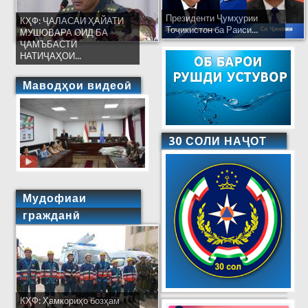
Президенти Ҷумҳурии
КҲФ: ҶАЛАСАИ ҲАЙАТИ
Тоҷикистон ба Раиси...
МУШОВАРА ОИД БА
ҶАМЪБАСТИ
НАТИҶАҲОИ...
Маводҳои видеоӣ
30 СОЛИ НАҶОТ
Мудофиаи
гражданӣ
КҲФ: Ҳамкориҳо бозҳам