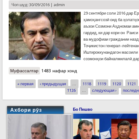
Чоп шуд: 30/09/2016 |
admin
29 сентябри соли 2016 дар Е
ҳамоҳангсозӣ оид ба ҳолатҳ
аъзои Созмони Аҳдномаи амн
гардид, ки дар кори он Раис
ва мудофиаи граждании назд
Тоҷикистон генерал-лейтенан
Иштироккунандагон масоили 
созмонҳои байналмилалӣ дар
Муфассалтар
о Ҷаласаи Шуро оид ба муҳокимаи ҳолатҳои
1483 нафар хонд
фавқулодда дар Ереван
« первая
‹ предыдущая
…
1118
1119
1120
1121
Страницы
1126
…
следующая ›
последн
Ахбори рӯз
Бо Пешво