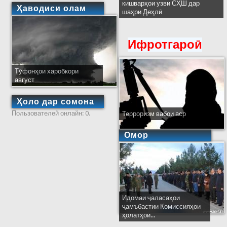
кишварҳои узви СҲШ дар
Ҳаводиси олам
шаҳри Деҳлӣ
Ифротгароӣ
Тӯфонҳои харобкори
август
Ҳоло дар сомона
Пользователей онлайн: 0.
Терроризм вабои аср
Омор
Идомаи ҷаласаҳои
ҷамъбастии Комиссияҳои
ҳолатҳои...