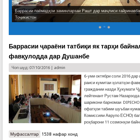
Баррасии паёмадҳои заминларзаи Рашт дар маҷлиси ғайринавб
Тоҷикистон
Баррасии ҷараёни татбиқи як тарҳи байн
фавқулодда дар Душанбе
Чоп шуд: 07/10/2016 |
admin
6-уми октябри соли 2016 дар
раиси кумитаи ҳолатҳои фав
граждании назди Ҳукумати Ҷу
лейтенант Рустам Назарзода
шарикони барномаи DIPECHO-
офатҳои табиии шуъбаи кума
Комиссияи Аврупо ЕСНО) баг
роҳбарони 11 созмонҳои бай
Муфассалтар
о Баррасии ҷараёни татбиқи як тарҳи
1538 нафар хонд