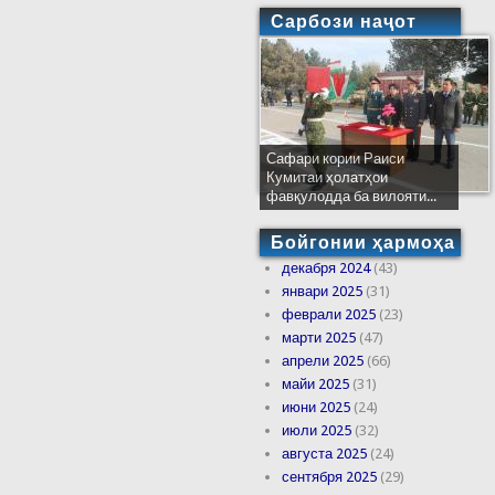
Сарбози наҷот
Сафари кории Раиси
Кумитаи ҳолатҳои
фавқулодда ба вилояти...
Бойгонии ҳармоҳа
декабря 2024
(43)
январи 2025
(31)
феврали 2025
(23)
марти 2025
(47)
апрели 2025
(66)
майи 2025
(31)
июни 2025
(24)
июли 2025
(32)
августа 2025
(24)
сентября 2025
(29)