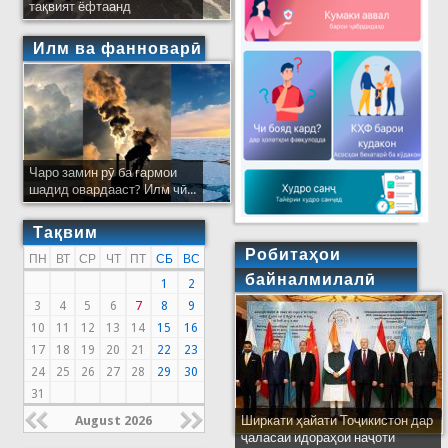
тақвият ёфтаанд
Илм ва фанноварӣ
Чаро замин рӯ ба гармои
шадид овардааст? Илм чӣ...
Тақвим
Робитаҳои
ПН
ВТ
СР
ЧТ
ПТ
СБ
ВС
байналмилалӣ
1
2
3
4
5
6
7
8
9
10
11
12
13
14
15
16
17
18
19
20
21
22
23
24
25
26
27
28
29
30
31
August 2026
Ширкати ҳайати Тоҷикистон дар
ҷаласаи идораҳои наҷоти