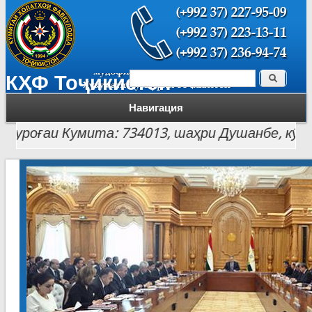
Поиск
КҲФ Тоҷикистон
Форма поиска
Навигация
роғаи Кумита: 734013, шаҳри Душанбе, кӯчаи Лоҳ