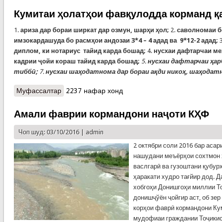
байналмилалии ҳолатҳои фавқулодда дар
Душанбе
Кумитаи ҳолатҳои фавқулодда корманд қ
1.
ариза дар бораи ширкат дар озмун, шарҳи ҳол;
2.
саволномаи бо
имзокардашуда бо расмҳои андозаи 3*4 – 4 адад ва 9*12-2 адад;
3
диплом, ки нотариус тайид карда бошад;
4.
нусхаи дафтарчаи меҳ
кадрии ҷойи кораш тайид карда бошад;
5.
нусхаи дафтарчаи ҳар
тиббӣ;
7.
нусхаи шаҳодатнома дар бораи ақди никоҳ, шаҳодат
Муфассалтар
о Кумитаи ҳолатҳои фавқулодда корманд қабул
2237 нафар хонд
мекунад
Амали фаврии кормандони наҷоти КҲФ
Чоп шуд: 03/10/2016 |
admin
2 октябри соли 2016 бар асар
нашудани меъёрҳои сохтмон 
васлгарӣ ва гузоштани қубур
ҳаракати худро тағйир дод. Д
хобгоҳи Донишгоҳи миллии То
донишҷўён ҷойгир аст, об зе
корҳои фаврӣ кормандони Ку
мудофиаи граждании Тоҷики