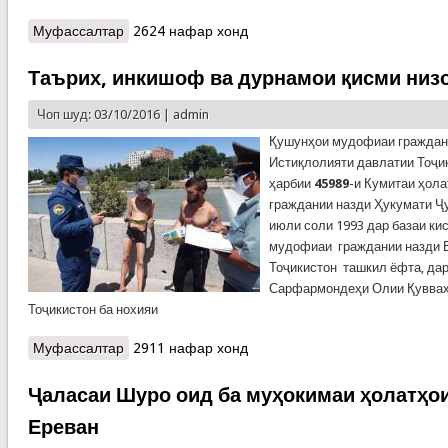
Муфассалтар
о Амали фаврии кормандони наҷоти КҲФ
2624 нафар хонд
Таърих, инкишоф ва дурнамои қисми низ
Чоп шуд: 03/10/2016 |
admin
Қушунҳои мудофиаи гражданӣ
Истиқлолияти давлатии Тоҷик
ҳарбии
45989
-и Кумитаи ҳол
граждании назди Ҳукумати Ҷ
июли соли 1993 дар базаи ки
мудофиаи граждании назди 
Тоҷикистон ташкил ёфта, да
Сарфармондеҳи Олии Қувва
Тоҷикистон ба нохияи
Муфассалтар
о Таърих, инкишоф ва дурнамои қисми низомӣ
2911 нафар хонд
Ҷаласаи Шуро оид ба муҳокимаи ҳолатҳо
Ереван