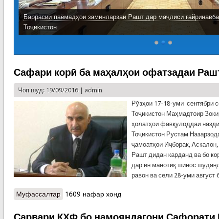
Баррасии паёмадҳои заминларзаи Рашт дар маҷлиси ғайринавб
Тоҷикистон
Сафари корӣ ба маҳалҳои офатзадаи Раш
Чоп шуд: 19/09/2016 |
admin
Рӯзҳои 17-18-уми сентябри 
Тоҷикистон Маҳмадтоир Зоки
ҳолатҳои фавқулоддаи назд
Тоҷикистон Рустам Назарзод
ҷамоатҳои Иҷборак, Аскалон
Рашт дидан карданд ва бо ко
дар ин манотиқ шинос шудан
равон ва сели 28-уми август 
Муфассалтар
о Сафари корӣ ба маҳалҳои офатзадаи Рашт
1609 нафар хонд
Сарвари КҲФ бо намояндагони Сафорати