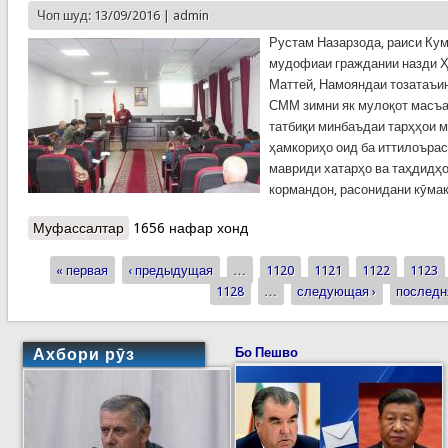
Чоп шуд: 13/09/2016 |
admin
Рустам Назарзода, раиси Ку
мудофиаи граждании назди Ҳ
Маттей, Намояндаи тозатаъи
СММ зимни як мулоқот масъа
татбиқи минбаъдаи тарҳҳои м
ҳамкориҳо оид ба иттилоъра
мавриди хатарҳо ва таҳдидҳо
кормандон, расонидани кӯмак
Муфассалтар
о Ҳамкориҳои Кумитаи ҳолатҳои фавқулодда ва
1656 нафар хонд
Барномаи ҷаҳонии озуқаи СММ мусбат арзёбӣ
« первая
шуд
‹ предыдущая
…
1120
1121
1122
1123
Страницы
1128
…
следующая ›
последн
Ахбори рӯз
Бо Пешво