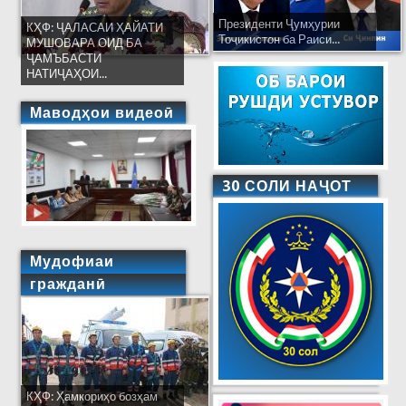
Президенти Ҷумҳурии
КҲФ: ҶАЛАСАИ ҲАЙАТИ
Тоҷикистон ба Раиси...
МУШОВАРА ОИД БА
ҶАМЪБАСТИ
НАТИҶАҲОИ...
Маводҳои видеоӣ
30 СОЛИ НАҶОТ
Мудофиаи
гражданӣ
КҲФ: Ҳамкориҳо бозҳам