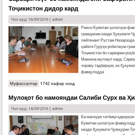
Тоҷикистон дидор кард
Чоп шуд: 16/09/2016 |
admin
Раиси Кумитаи ҳолатҳои фа
граждании назди Ҳукумати Ҷу
лейтенант Рустам Назарзода 
ҳайати Гуруҳи робитаҳои гр
Тоҷикистон бо сарварии роҳб
Маккена мулоқот кард. Сарв
чораву тадбирҳое, ки Ҳукума
фавқулодда
Муфассалтар
о Сарвари КҲФ бо намояндагони Сафорати
1742 нафар хонд
ИМА дар Тоҷикистон дидор кард
Мулоқот бо намояндаи Салиби Сурх ва Ҳ
Чоп шуд: 14/09/2016 |
admin
Ба манзури татбиқи қарорҳои
Кумитаи ҳолатҳои фавқулод
назди Ҳукумати Ҷумҳурии То