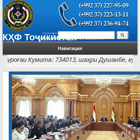
Поиск
КҲФ Тоҷикистон
Форма поиска
Навигация
роғаи Кумита: 734013, шаҳри Душанбе, кӯчаи Лоҳ