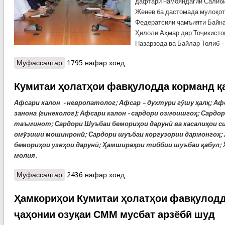
дафтари намояндагии Салиб
Женев ба дастомада мулоқот
Федератсияи ҷамъияти Байн
Ҳилоли Аҳмар дар Тоҷикисто
Назарзода ва Байлар Толиб 
Муфассалтар
о Мулоқот бо намояндаи Салиби Сурх ва
1795 нафар хонд
Ҳилоли Аҳмар
Кумитаи ҳолатҳои фавқулодда корманд қ
Афсари калон
- невропатолог;
Афсар – духтури гӯшу ҳалқ
;
Аф
занона (
гинеколог
)
;
Афсари калон
-
сардори
озмоишгоҳ
;
Сардор
таъминот
;
Сардори Шуъбаи бемориҳои дарунӣ ва касалиҳои 
омӯзиши мошинронӣ
;
Сардори шуъбаи коргузории дармонгоҳ
;
бемориҳои узвҳои дарунӣ
;
Ҳамшираҳои тиббии шуъбаи қабул
;
молия
.
Муфассалтар
о Кумитаи ҳолатҳои фавқулодда корманд қабул
2436 нафар хонд
мекунад
Ҳамкориҳои Кумитаи ҳолатҳои фавқулодд
ҷаҳонии озуқаи СММ мусбат арзёбӣ шуд