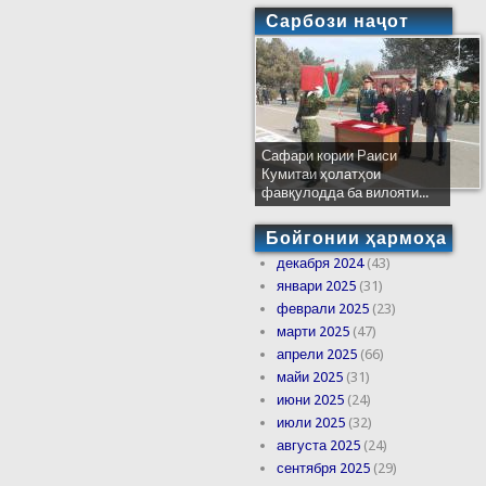
Сарбози наҷот
Сафари кории Раиси
Кумитаи ҳолатҳои
фавқулодда ба вилояти...
Бойгонии ҳармоҳа
декабря 2024
(43)
январи 2025
(31)
феврали 2025
(23)
марти 2025
(47)
апрели 2025
(66)
майи 2025
(31)
июни 2025
(24)
июли 2025
(32)
августа 2025
(24)
сентября 2025
(29)