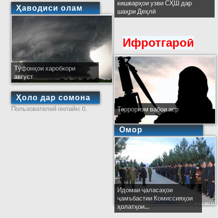
кишварҳои узви СҲШ дар
Ҳаводиси олам
шаҳри Деҳлӣ
Ифротгароӣ
Тӯфонҳои харобкори
август
Ҳоло дар сомона
Пользователей онлайн: 0.
Терроризм вабои аср
Омор
Идомаи ҷаласаҳои
ҷамъбастии Комиссияҳои
ҳолатҳои...