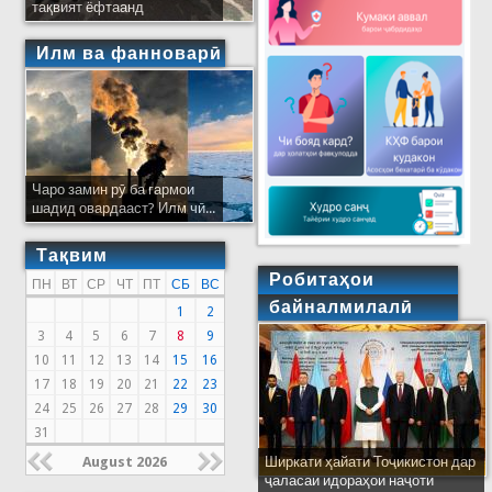
тақвият ёфтаанд
Илм ва фанноварӣ
Чаро замин рӯ ба гармои
шадид овардааст? Илм чӣ...
Тақвим
Робитаҳои
ПН
ВТ
СР
ЧТ
ПТ
СБ
ВС
байналмилалӣ
1
2
3
4
5
6
7
8
9
10
11
12
13
14
15
16
17
18
19
20
21
22
23
24
25
26
27
28
29
30
31
August 2026
Ширкати ҳайати Тоҷикистон дар
ҷаласаи идораҳои наҷоти