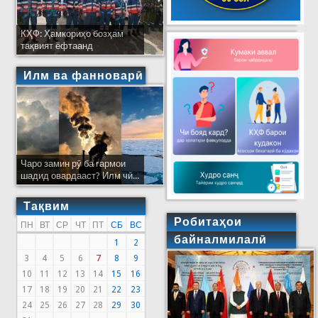
КҲФ: Ҳамкориҳо бозҳам
тақвият ёфтаанд
Илм ва фанноварӣ
Чаро замин рӯ ба гармои
шадид овардааст? Илм чӣ...
Тақвим
Робитаҳои
ПН
ВТ
СР
ЧТ
ПТ
СБ
ВС
байналмилалӣ
1
2
3
4
5
6
7
8
9
10
11
12
13
14
15
16
17
18
19
20
21
22
23
24
25
26
27
28
29
30