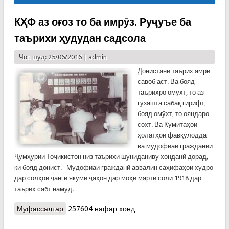
КҲФ аз оғоз то ба имрӯз. Руҷуъе ба
таърихи ҳудудан садсола
Чоп шуд: 25/06/2016 |
admin
Донистани таърих амри
савоб аст. Ва бояд
таърихро омӯхт, то аз
гузашта сабақ гирифт,
бояд омӯхт, то ояндаро
сохт. Ва Кумитаҳои
ҳолатҳои фавқулодда
ва мудофиаи граждании
Ҷумҳурии Тоҷикистон низ таърихи шуниданиву хонданӣ дорад,
ки бояд донист. Мудофиаи гражданӣ аввалин саҳифаҳои худро
дар солҳои ҷанги якуми ҷаҳон дар моҳи марти соли 1918 дар
таърих сабт намуд.
Муфассалтар
о КҲФ аз оғоз то ба имрӯз. Руҷуъе ба таърихи
257604 нафар хонд
ҳудудан садсола