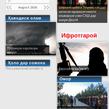
31
August 2026
Ширкати ҳайати Тоҷикистон дар
ҷаласаи идораҳои наҷоти
кишварҳои узви СҲШ дар
Ҳаводиси олам
шаҳри Деҳлӣ
Ифротгароӣ
Тӯфонҳои харобкори
август
Ҳоло дар сомона
Пользователей онлайн: 0.
Терроризм вабои аср
Омор