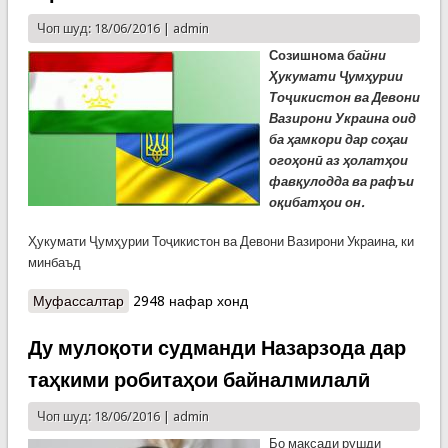
Чоп шуд: 18/06/2016 |
admin
Созишнома
байни
Ҳукумати Ҷумҳурии
Тоҷикистон ва
Девони
Вазирони Украина оид
ба ҳамкори дар соҳаи
огоҳонӣ
аз ҳолатҳои
фавқулодда ва рафъи
оқибатҳои он.
Ҳукумати Ҷумҳурии Тоҷикистон ва Девони Вазирони Украина, ки
минбаъд
Муфассалтар
о Созишномаи ҳамкории Тоҷикистон ва Украина
2948 нафар хонд
Ду мулоқоти судманди Назарзода дар
таҳкими робитаҳои байналмилалӣ
Чоп шуд: 18/06/2016 |
admin
Бо мақсади рушди