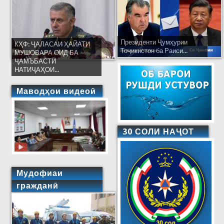
Президенти Ҷумҳурии
КҲФ: ҶАЛАСАИ ҲАЙАТИ
Тоҷикистон ба Раиси...
МУШОВАРА ОИД БА
ҶАМЪБАСТИ
НАТИҶАҲОИ...
Маводҳои видеоӣ
30 СОЛИ НАҶОТ
Мудофиаи
гражданӣ