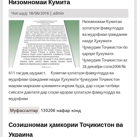
Низомномаи Кумита
Чоп шуд: 18/06/2016 |
admin
Низомномаи Кумитаи
ҳолатҳои фавқулодда
ва мудофиаи граждании
назди Ҳукумати
Ҷумҳурии Тоҷикистон бо
қарори Ҳукумати
Ҷумҳурии Тоҷикистон аз
28 декабри соли2006 №
611 тасдиқ шудааст. Кумитаи ҳолатҳои фавқулодда ва
мудофиаи граждании назди Ҳукумати Ҷумҳурии Тоҷикистон
мақоми марказии ҳокимияти иҷроия буда, дар соҳаи татбиқи
сиёсати давлатӣ дар соҳаи идораи ҳолатҳои фавқулодда ва
мудофиаи
Муфассалтар
о Низомномаи Кумита
130206 нафар хонд
Созишномаи ҳамкории Тоҷикистон ва
Украина