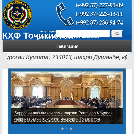
Поиск
КҲФ Тоҷикистон
Форма поиска
Навигация
роғаи Кумита: 734013, шаҳри Душанбе, кӯчаи Лоҳ
Баррасии паёмадҳои заминларзаи Рашт дар маҷлиси
ғайринавбатии Ҳукумати Ҷумҳурии Тоҷикистон