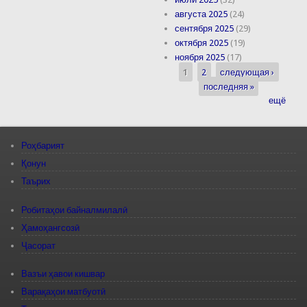
августа 2025
(24)
сентября 2025
(29)
октября 2025
(19)
ноября 2025
(17)
1
2
следующая ›
Страницы
последняя »
ещё
Роҳбарият
Қонун
Таърих
Робитаҳои байналмилалӣ
Ҳамоҳангсозӣ
Ҷасорат
Вазъи ҳавои кишвар
Варақаҳои матбуотӣ