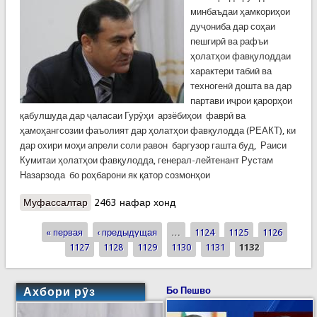
минбаъдаи ҳамкориҳои
дуҷониба дар соҳаи
пешгирӣ ва рафъи
ҳолатҳои фавқулоддаи
характери табиӣ ва
техногенӣ дошта ва дар
партави иҷрои қарорҳои
қабулшуда дар ҷаласаи Гурӯҳи арзёбиҳои фаврӣ ва
ҳамоҳангсозии фаъолият дар ҳолатҳои фавқулодда (РЕАКТ), ки
дар охири моҳи апрели соли равон баргузор гашта буд, Раиси
Кумитаи ҳолатҳои фавқулодда, генерал-лейтенант Рустам
Назарзода бо роҳбарони як қатор созмонҳои
Муфассалтар
о Ду мулоқоти судманди Назарзода дар таҳкими
2463 нафар хонд
робитаҳои байналмилалӣ
« первая
‹ предыдущая
…
1124
1125
1126
Страницы
1127
1128
1129
1130
1131
1132
Ахбори рӯз
Бо Пешво