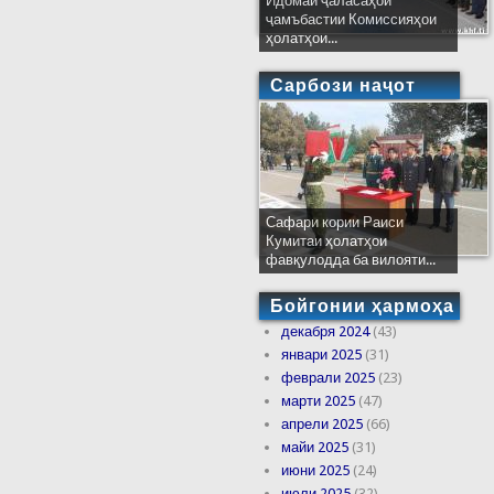
Идомаи ҷаласаҳои
ҷамъбастии Комиссияҳои
ҳолатҳои...
Сарбози наҷот
Сафари кории Раиси
Кумитаи ҳолатҳои
фавқулодда ба вилояти...
Бойгонии ҳармоҳа
декабря 2024
(43)
январи 2025
(31)
феврали 2025
(23)
марти 2025
(47)
апрели 2025
(66)
майи 2025
(31)
июни 2025
(24)
июли 2025
(32)