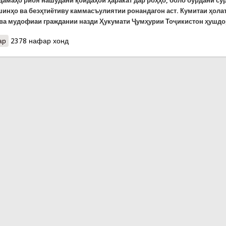
дамаҳо риоя нашудани қоидаҳои ҳаракат дар роҳҳо, боло бурдани су
шинҳо ва беэҳтиётиву каммасъулиятии ронандагон аст. Кумитаи ҳола
ва мудофиаи граждании назди Ҳукумати Ҷумҳурии Тоҷикистон ҳушдо
ар
о Садамаҳои марговар дар кишвар: Ҳушдори Кумитаи ҳолатҳои 
2378 нафар хонд