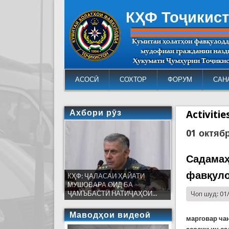
КҲФ Тоҷикис
АСОСӢ
СОХТОР
ФОРУМ
САН
Ахбори рӯз
Activiti
01 октяб
Садамаҳ
фавқул
КҲФ: ҶАЛАСАИ ҲАЙАТИ
МУШОВАРА ОИД БА
ҶАМЪБАСТИ НАТИҶАҲОИ...
Чоп шуд: 01
Маводҳои видеоӣ
марговар чан