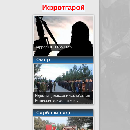
Ифротгароӣ
Терроризм вабои аср
Омор
Идомаи ҷаласаҳои ҷамъбастии
Комиссияҳои ҳолатҳои...
Сарбози наҷот