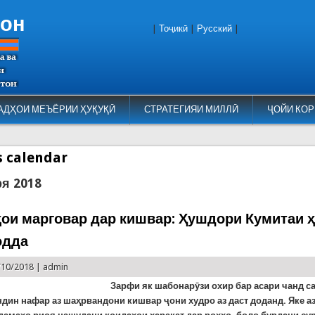
тон
|
Тоҷикӣ
|
Русский
|
АДҲОИ МЕЪЁРИИ ҲУҚУҚӢ
СТРАТЕГИЯИ МИЛЛӢ
ҶОЙИ КОР
es calendar
ря 2018
ои марговар дар кишвар: Ҳушдори Кумитаи 
одда
/10/2018 |
admin
Зарфи як шабонарӯзи охир бар асари чанд с
дин нафар аз шаҳрвандони кишвар ҷони худро аз даст доданд. Яке а