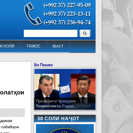
Поиск
Форма поиска
И ХОЛӢ
ТАМОС
REACT
Бо Пешво
ҳолатҳои
Президенти Ҷумҳурии
Тоҷикистон ба Раиси...
30 СОЛИ НАҶОТ
адамаи
з сабабҳои