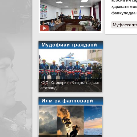
асосии ин са
ҳаракати мо
фавқулодда 
Муфассалт
Мудофиаи гражданӣ
КҲФ: Ҳамкориҳо бозҳам тақвият
ёфтаанд
Илм ва фанноварӣ