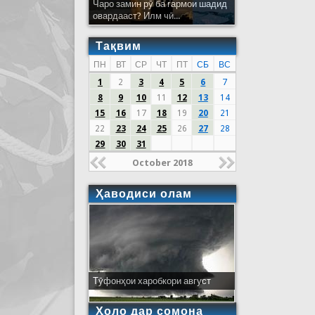
Чаро замин рӯ ба гармои шадид
овардааст? Илм чӣ...
Тақвим
ПН
ВТ
СР
ЧТ
ПТ
СБ
ВС
1
2
3
4
5
6
7
8
9
10
11
12
13
14
15
16
17
18
19
20
21
22
23
24
25
26
27
28
29
30
31
October 2018
Ҳаводиси олам
Тӯфонҳои харобкори август
Ҳоло дар сомона