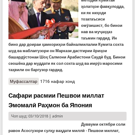
методии Кумитаи
ҳолатҳои фавқулодда,
ки як ниҳоди
тозатаъсиси
омӯзишист, бо бинои
нав ва муҷаҳҳаз
таъмин гардид. Ин
бино дар доираи ҳамкориҳои байналмилалии Кумита сохта
шуд ва маблағгузори он Маркази дастгирии ёриҳои
башардӯстонаи Шоҳ Салмони Арабистони Саудӣ буд. Бинои
сеошёна дар муддати як сол сохта шуд ва имрӯз маросими
таҳвили он баргузор гардид.
Муфассалтар
о Кумитаи ҳолатҳои фавқулодда соҳиби бинои
1716 нафар хонд
нав бароии Маркази омӯзишӣ шуд
Сафари расмии Пешвои миллат
Эмомалӣ Раҳмон ба Япония
Чоп шуд: 03/10/2018 |
admin
Дуввуми октябри соли
равон
Асосгузори сулҳу ваҳдати миллӣ - Пешвои миллат,