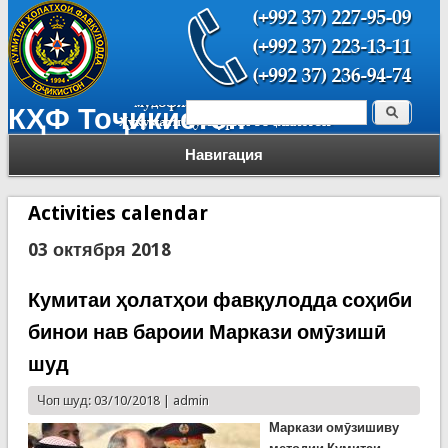
Поиск
КҲФ Тоҷикистон
Форма поиска
Навигация
Activities calendar
03 октября 2018
Кумитаи ҳолатҳои фавқулодда соҳиби
бинои нав бароии Маркази омӯзишӣ
шуд
Чоп шуд: 03/10/2018 |
admin
Маркази омӯзишиву