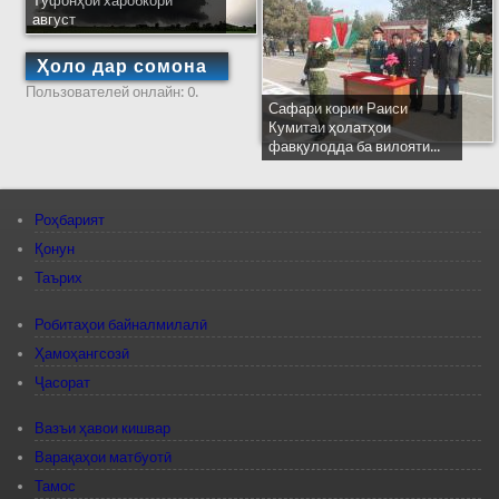
Тӯфонҳои харобкори
август
Ҳоло дар сомона
Пользователей онлайн: 0.
Сафари кории Раиси
Кумитаи ҳолатҳои
фавқулодда ба вилояти...
Роҳбарият
Қонун
Таърих
Робитаҳои байналмилалӣ
Ҳамоҳангсозӣ
Ҷасорат
Вазъи ҳавои кишвар
Варақаҳои матбуотӣ
Тамос