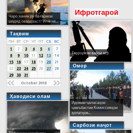
Ифротгароӣ
Чаро замин рӯ ба гармои
шадид овардааст? Илм чӣ...
Тақвим
ПН
ВТ
СР
ЧТ
ПТ
СБ
ВС
1
2
3
4
5
6
7
Терроризм вабои аср
8
9
10
11
12
13
14
15
16
17
18
19
20
21
Омор
22
23
24
25
26
27
28
29
30
31
October 2018
Ҳаводиси олам
Идомаи ҷаласаҳои
ҷамъбастии Комиссияҳои
ҳолатҳои...
Сарбози наҷот