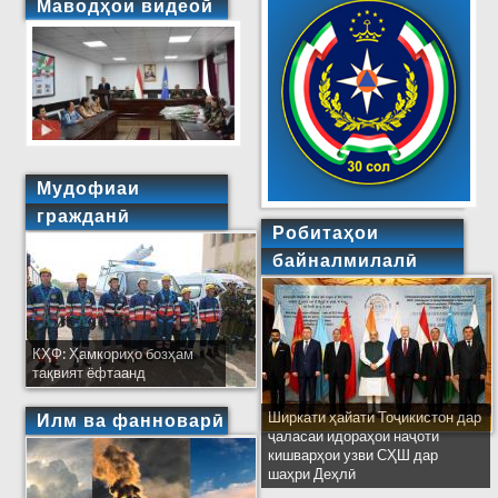
Маводҳои видеоӣ
Мудофиаи
гражданӣ
Робитаҳои
байналмилалӣ
КҲФ: Ҳамкориҳо бозҳам
тақвият ёфтаанд
Ширкати ҳайати Тоҷикистон дар
Илм ва фанноварӣ
ҷаласаи идораҳои наҷоти
кишварҳои узви СҲШ дар
шаҳри Деҳлӣ