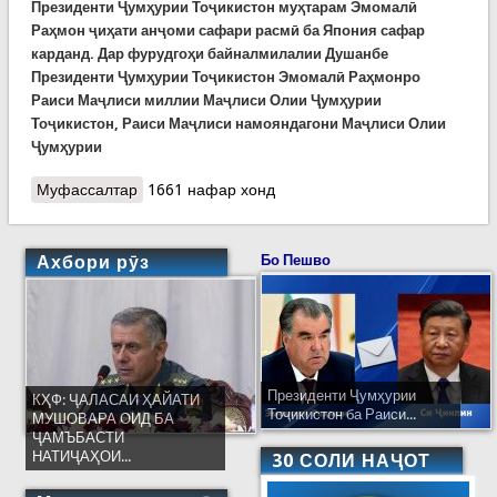
Президенти Ҷумҳурии Тоҷикистон муҳтарам Эмомалӣ
Раҳмон ҷиҳати анҷоми сафари расмӣ ба Япония сафар
карданд.
Дар фурудгоҳи байналмилалии Душанбе
Президенти Ҷумҳурии Тоҷикистон Эмомалӣ Раҳмонро
Раиси Маҷлиси миллии Маҷлиси Олии Ҷумҳурии
Тоҷикистон, Раиси Маҷлиси намояндагони Маҷлиси Олии
Ҷумҳурии
Муфассалтар
о Сафари расмии Пешвои миллат Эмомалӣ
1661 нафар хонд
Раҳмон ба Япония
Ахбори рӯз
Бо Пешво
Президенти Ҷумҳурии
КҲФ: ҶАЛАСАИ ҲАЙАТИ
Тоҷикистон ба Раиси...
МУШОВАРА ОИД БА
ҶАМЪБАСТИ
НАТИҶАҲОИ...
30 СОЛИ НАҶОТ