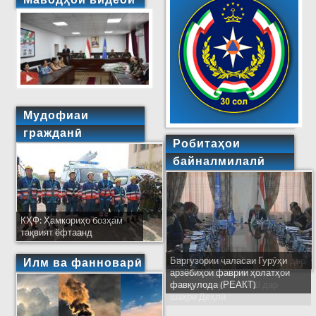
Мудофиаи
гражданӣ
Робитаҳои
байналмилалӣ
КҲФ: Ҳамкориҳо бозҳам
тақвият ёфтаанд
Баргузории ҷаласаи Гурӯҳи
Ширкати ҳайати Тоҷикистон дар
Илм ва фанноварӣ
арзёбиҳои фаврии ҳолатҳои
ҷаласаи идораҳои наҷоти
фавқулода (РЕАКТ)
кишварҳои узви СҲШ дар
шаҳри Деҳлӣ