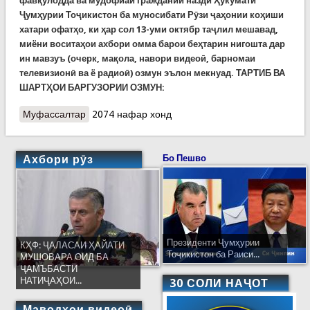
фавқулодда ва мудофиаи граждании назди Ҳукумати
Ҷумҳурии Тоҷикистон ба муносибати Рӯзи ҷаҳонии коҳиши
хатари офатҳо, ки ҳар сол 13-уми октябр таҷлил мешавад,
миёни воситаҳои ахбори омма барои беҳтарин нигошта дар
ин мавзуъ (очерк, мақола, навори видеоӣ, барномаи
телевизионӣ ва ё радиоӣ) озмун эълон мекнуад. ТАРТИБ ВА
ШАРТҲОИ БАРГУЗОРИИ ОЗМУН:
Муфассалтар
о Озмуни Кумитаи ҳолатҳои фавқулодда барои
2074 нафар хонд
беҳтарин нигоштаҳо дар мавзуъи коҳиши хатари
офатҳо
Ахбори рӯз
Бо Пешво
Президенти Ҷумҳурии
КҲФ: ҶАЛАСАИ ҲАЙАТИ
Тоҷикистон ба Раиси...
МУШОВАРА ОИД БА
ҶАМЪБАСТИ
НАТИҶАҲОИ...
30 СОЛИ НАҶОТ
Маводҳои видеоӣ