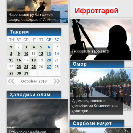
Ифротгароӣ
Чаро замин рӯ ба гармои
шадид овардааст? Илм чӣ...
Тақвим
ПН
ВТ
СР
ЧТ
ПТ
СБ
ВС
1
2
3
4
5
6
7
Терроризм вабои аср
8
9
10
11
12
13
14
15
16
17
18
19
20
21
Омор
22
23
24
25
26
27
28
29
30
31
October 2018
Ҳаводиси олам
Идомаи ҷаласаҳои
ҷамъбастии Комиссияҳои
ҳолатҳои...
Сарбози наҷот
Тӯфонҳои харобкори