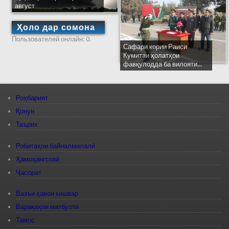
август
Ҳоло дар сомона
Пользователей онлайн: 0.
Сафари кории Раиси
Кумитаи ҳолатҳои
фавқулодда ба вилояти...
Роҳбарият
Қонун
Таърих
Робитаҳои байналмилалӣ
Ҳамоҳангсозӣ
Ҷасорат
Вазъи ҳавои кишвар
Варақаҳои матбуотӣ
Тамос