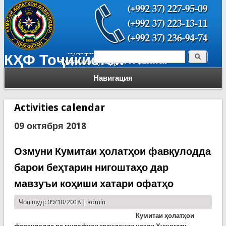
Поиск
КҲФ Тоҷикистон
Форма поиска
Навигация
Activities calendar
09 октября 2018
Озмуни Кумитаи ҳолатҳои фавқулодда
барои беҳтарин нигоштаҳо дар
мавзуъи коҳиши хатари офатҳо
Чоп шуд: 09/10/2018 |
admin
Кумитаи ҳолатҳои