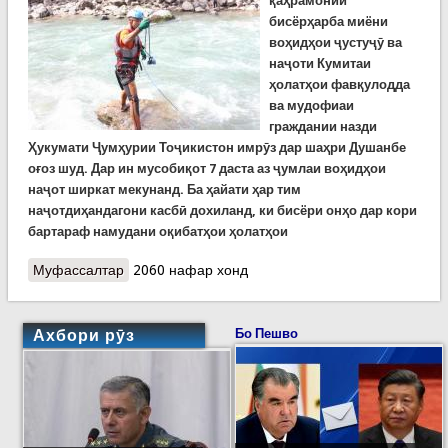
қаҳрамонии
бисёрҳарба миёни
воҳидҳои ҷустуҷӯ ва
наҷоти Кумитаи
ҳолатҳои фавқулодда
ва мудофиаи
граждании назди
Ҳукумати Ҷумҳурии Тоҷикистон имрӯз дар шаҳри Душанбе
оғоз шуд. Дар ин мусобиқот 7 даста аз ҷумлаи воҳидҳои
наҷот ширкат мекунанд. Ба ҳайати ҳар тим
наҷотдиҳандагони касбӣ дохиланд, ки бисёри онҳо дар кори
бартараф намудани оқибатҳои ҳолатҳои
Муфассалтар
о 12-умин мусобиқоти бисёрҳарба миёни
2060 нафар хонд
наҷотдиҳандагони Кумитаи ҳолатҳои
фавқулодда оғоз шуд
Ахбори рӯз
Бо Пешво