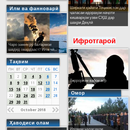
Ширкати ҳайати Тоҷикистон дар
Илм ва фанноварӣ
ҷаласаи идораҳои наҷоти
кишварҳои узви СҲШ дар
шаҳри Деҳлӣ
Ифротгароӣ
Чаро замин рӯ ба гармои
шадид овардааст? Илм чӣ...
Тақвим
ПН
ВТ
СР
ЧТ
ПТ
СБ
ВС
1
2
3
4
5
6
7
Терроризм вабои аср
8
9
10
11
12
13
14
15
16
17
18
19
20
21
Омор
22
23
24
25
26
27
28
29
30
31
October 2018
Ҳаводиси олам
Идомаи ҷаласаҳои