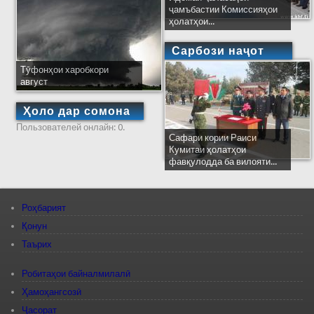
ҷамъбастии Комиссияҳои
ҳолатҳои...
Сарбози наҷот
Тӯфонҳои харобкори
август
Ҳоло дар сомона
Пользователей онлайн: 0.
Сафари кории Раиси
Кумитаи ҳолатҳои
фавқулодда ба вилояти...
Роҳбарият
Қонун
Таърих
Робитаҳои байналмилалӣ
Ҳамоҳангсозӣ
Ҷасорат