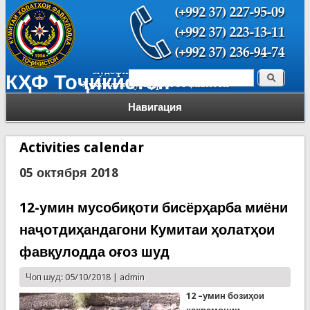
Поиск
КҲФ Тоҷикистон
Форма поиска
Навигация
Activities calendar
05 октября 2018
12-умин мусобиқоти бисёрҳарба миёни
наҷотдиҳандагони Кумитаи ҳолатҳои
фавқулодда оғоз шуд
Чоп шуд: 05/10/2018 |
admin
12
–умин бозиҳои