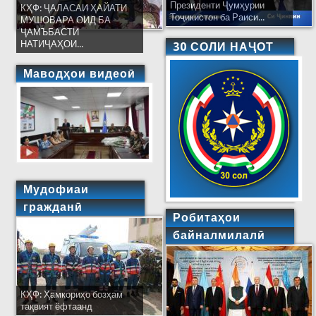
Президенти Ҷумҳурии
КҲФ: ҶАЛАСАИ ҲАЙАТИ
Тоҷикистон ба Раиси...
МУШОВАРА ОИД БА
ҶАМЪБАСТИ
НАТИҶАҲОИ...
30 СОЛИ НАҶОТ
Маводҳои видеоӣ
Мудофиаи
гражданӣ
Робитаҳои
байналмилалӣ
КҲФ: Ҳамкориҳо бозҳам
тақвият ёфтаанд